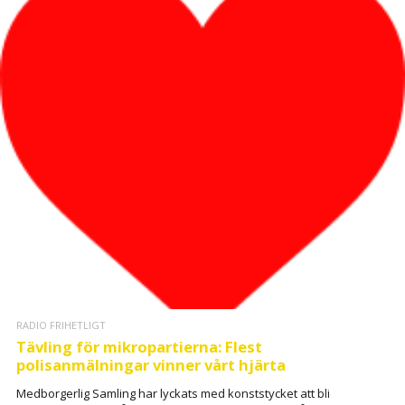
RADIO FRIHETLIGT
Tävling för mikropartierna: Flest
polisanmälningar vinner vårt hjärta
Medborgerlig Samling har lyckats med konststycket att bli