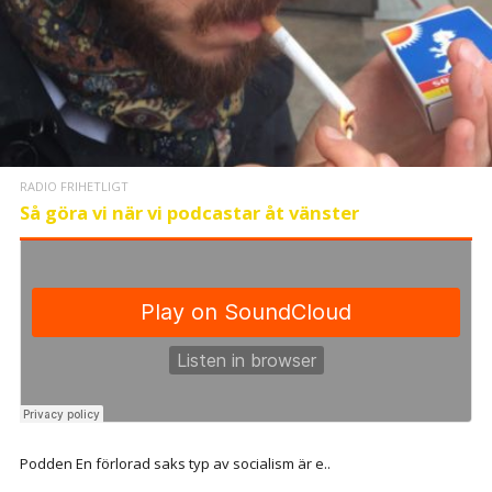
RADIO FRIHETLIGT
Så göra vi när vi podcastar åt vänster
Podden En förlorad saks typ av socialism är e..