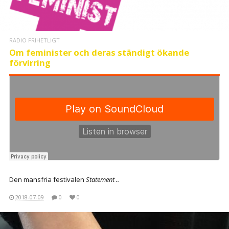
RADIO FRIHETLIGT
Om feminister och deras ständigt ökande
förvirring
Den mansfria festivalen
Statement ..
2018-07-09
0
0