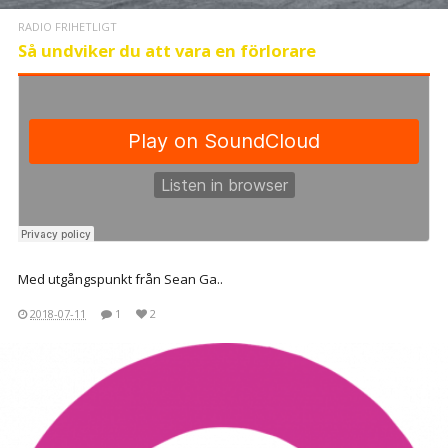
RADIO FRIHETLIGT
Så undviker du att vara en förlorare
Med utgångspunkt från Sean Ga..
2018-07-11
1
2