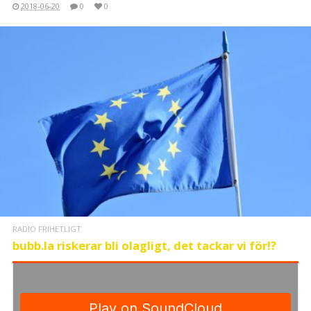
2018-06-20
0
0
RADIO FRIHETLIGT
bubb.la riskerar bli olagligt, det tackar vi för!?