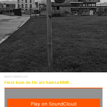
RADIO FRIHETLIGT
Först kom de för att hämta NMR…