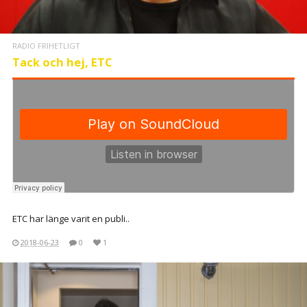
RADIO FRIHETLIGT
Tack och hej, ETC
ETC har länge varit en publi..
2018-06-23
0
1