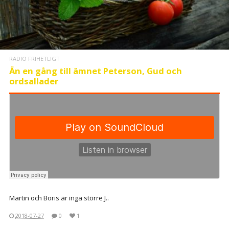
RADIO FRIHETLIGT
Än en gång till ämnet Peterson, Gud och
ordsallader
Martin och Boris är inga större J..
2018-07-27
0
1