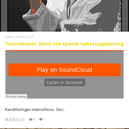
RADIO FRIHETLIGT
Tunnelbanor, Rand och spansk nyhetsuppläsning
Randifieringen intensifieras. Stoc..
2018-07-20
0
1