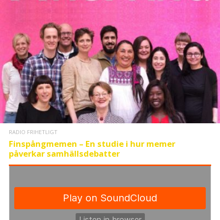
RADIO FRIHETLIGT
Finspångmemen – En studie i hur memer
påverkar samhällsdebatter