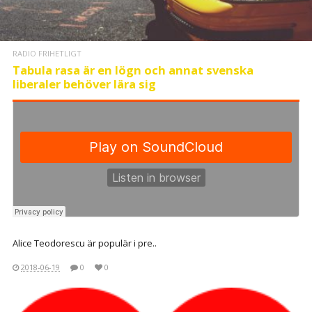
RADIO FRIHETLIGT
Tabula rasa är en lögn och annat svenska
liberaler behöver lära sig
Alice Teodorescu är populär i pre..
2018-06-19
0
0