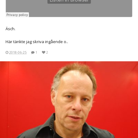
Äsch.
Här tänkte jag skriva ingående o..
2018-06-25
1
2