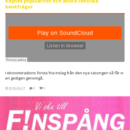
Keynes populäritet och andra centrala
bankfrågor
I ekonomiradions första fria inslag från den nya säsongen så får vi
en gedigen genomgå..
2018-06-27
0
0