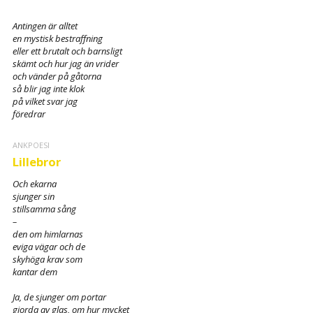
Antingen är
alltet
en mystisk bestraffning
eller ett brutalt och barnsligt
skämt och hur jag än vrider
och vänder på gåtorna
så blir jag inte klok
på vilket svar jag
föredrar
ANKPOESI
Lillebror
Och ekarna
sjunger sin
stillsamma sång
–
den om himlarnas
eviga vägar och de
skyhöga krav som
kantar dem
Ja, de sjunger om portar
gjorda av glas, om hur mycket