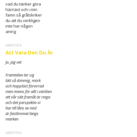
vad du tänker göra
härnäst och i min
famn så gråtskriker
du att du verkligen
inte har någon
aning
ANKPOESI
Att Vara Den Du Är
Jo, jag vet
Framtiden ter sig
lätt så dimmig, mörk
och hopplöst förvirrad
men minns för allt i världen
att vår sikt framåt är ringa
och det perspektiv vi
har till låns av nöd
är fastlimmat längs
marken
ANKPOESI