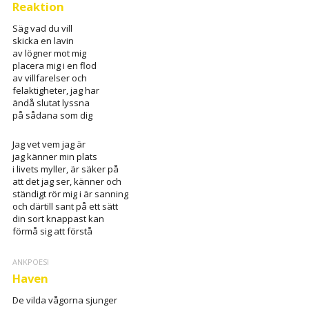
Reaktion
Säg vad du vill
skicka en lavin
av lögner mot mig
placera mig i en flod
av villfarelser och
felaktigheter, jag har
ändå slutat lyssna
på sådana som dig
Jag vet vem jag är
jag känner min plats
i livets myller, är säker på
att det jag ser, känner och
ständigt rör mig i är sanning
och därtill sant på ett sätt
din sort knappast kan
förmå sig att förstå
ANKPOESI
Haven
De vilda vågorna sjunger