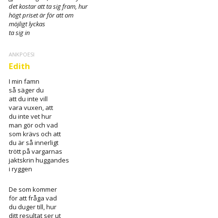
det kostar att ta sig fram, hur
högt priset är för att om
möjligt lyckas
ta sig in
ANKPOESI
Edith
I min famn
så säger du
att du inte vill
vara vuxen, att
du inte vet hur
man gör och vad
som krävs och att
du är så innerligt
trött på vargarnas
jaktskrin huggandes
i ryggen
De som kommer
för att fråga vad
du duger till, hur
ditt resultat ser ut