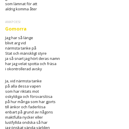
som lämnat för att
aldrig komma åter
ANKPOESI
Gomorra
Jag har så länge
blivit arg vid
närmsta tanke på
Stat och mänskligt styre
ja så snart jag hört deras namn
har jag velat spotta och fräsa
i okontrollerad avsky
Ja, vid närmsta tanke
på alla dessa vapen
som har riktats mot
oskyldiga och försvarslösa
på hur många som har gjorts
till änkor och faderlösa
enbart på grund av någons
maktfulla nycker eller
lustfyllda ondska så har
jag önskat vända världen