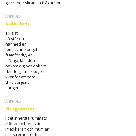
glimrande skratt så frågar hon
ANKPOESI
Valbuken
Till sist
så står du
här med en
tom, svart spegel
framför dig, en
stängd, låst dörr
bakom dig och enbart
den förgätna skogen
kvar för att höra
dina sorgsna
sånger
ANKPOESI
Skogsdröm
I det innersta rummets
mörkaste hörn sitter
Predikaren och mumlar
i frustrerad trötthet