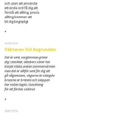
och utan att använda
ett enda ord få dig att
förstå att allting, precis
allting kommer att
bli dig begripligt
*
ANKPOESI
Väktaren Vid Avgrunden
Det är sent, vargtimman grinar
dig i ansiktet, oktobers söner har
börjat städa undan sommarvärmen
men det är alltför sent för dig att
gå någonstans, vägarna är stängda
broarna är brända och skeppen
har redan tagits i besittning
för att färdas söderut
*
ANKPOESI