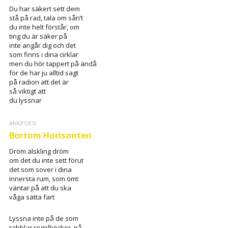
Du har säkert sett dem
stå på rad, tala om sån’t
du inte helt förstår, om
ting du är säker på
inte angår dig och det
som finns i dina cirklar
men du hör tappert på ändå
för de har ju alltid sagt
på radion att det är
så viktigt att
du lyssnar
ANKPOESI
Bortom Horisonten
Dröm älskling dröm
om det du inte sett förut
det som sover i dina
innersta rum, som ömt
väntar på att du ska
våga sätta fart
Lyssna inte på de som
rabblar regelböcker, på