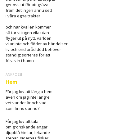
ger oss ut för att gräva
fram det ingen ännu sett
i våra egna trakter
–
och när kvällen kommer
så tar vi ingen vila utan
flyger ut på nytt, världen
vilar inte och flödet av händelser
liv och ond bråd död behöver
ständigt sorteras för att
föras in i hamn
ANKPOESI
Hem
Får jag lov att längta hem
även om jag inte längre
vet var det är och vad
som finns där nu?
Får jag lov att tala
om grönskande ängar
djupblå himlar, lekande
stenar, sjöarnas fiskar