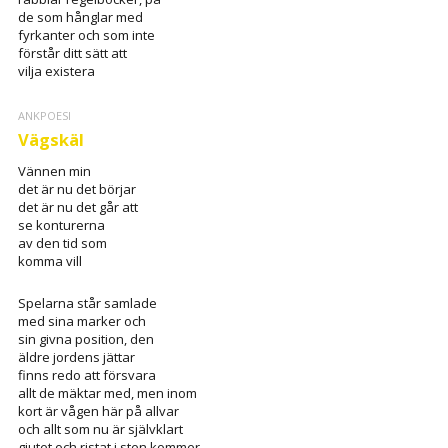
de som hånglar med
fyrkanter och som inte
förstår ditt sätt att
vilja existera
ANKPOESI
Vägskäl
Vännen min
det är nu det börjar
det är nu det går att
se konturerna
av den tid som
komma vill
Spelarna står samlade
med sina marker och
sin givna position, den
äldre jordens jättar
finns redo att försvara
allt de mäktar med, men inom
kort är vågen här på allvar
och allt som nu är självklart
gjutet och ristat i sten kommer