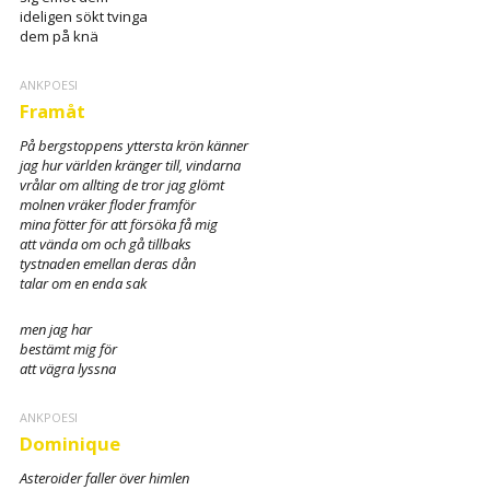
ideligen sökt tvinga
dem på knä
ANKPOESI
Framåt
På bergstoppens yttersta krön känner
jag hur världen kränger till, vindarna
vrålar om allting de tror jag glömt
molnen vräker floder framför
mina fötter för att försöka få mig
att vända om och gå tillbaks
tystnaden emellan deras dån
talar om en enda sak
men jag har
bestämt mig för
att vägra lyssna
ANKPOESI
Dominique
Asteroider faller över himlen