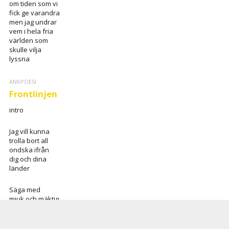
om tiden som vi
fick ge varandra
men jag undrar
vem i hela fria
världen som
skulle vilja
lyssna
ANKPOESI
Frontlinjen
intro
Jag vill kunna
trolla bort all
ondska ifrån
dig och dina
länder
Säga med
mjuk och mäktig
stämma att inget
ont någonsin
kommer ske med