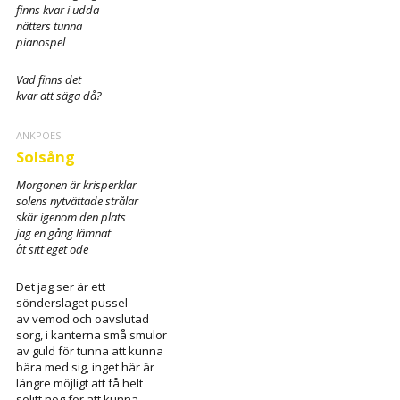
finns kvar i udda
nätters tunna
pianospel
Vad finns det
kvar att säga då?
ANKPOESI
Solsång
Morgonen är krisperklar
solens nytvättade strålar
skär igenom den plats
jag en gång lämnat
åt sitt eget öde
Det jag ser är ett
sönderslaget pussel
av vemod och oavslutad
sorg, i kanterna små smulor
av guld för tunna att kunna
bära med sig, inget här är
längre möjligt att få helt
solitt nog för att kunna