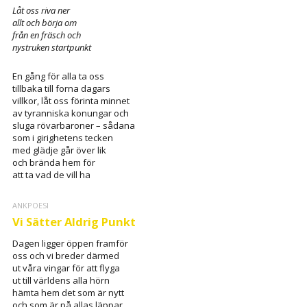
Låt oss riva ner
allt och börja om
från en fräsch och
nystruken startpunkt
En gång för alla ta oss
tillbaka till forna dagars
villkor, låt oss förinta minnet
av tyranniska konungar och
sluga rövarbaroner – sådana
som i girighetens tecken
med glädje går över lik
och brända hem för
att ta vad de vill ha
ANKPOESI
Vi Sätter Aldrig Punkt
Dagen ligger öppen framför
oss och vi breder därmed
ut våra vingar för att flyga
ut till världens alla hörn
hämta hem det som är nytt
och som är på allas läppar