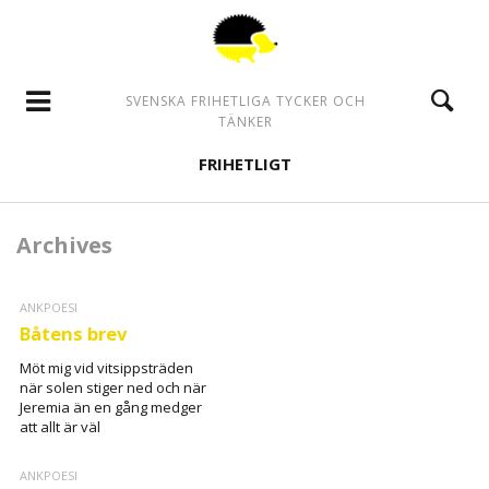
SVENSKA FRIHETLIGA TYCKER OCH
TÄNKER
FRIHETLIGT
Archives
ANKPOESI
Båtens brev
Möt mig vid vitsippsträden
när solen stiger ned och när
Jeremia än en gång medger
att allt är väl
ANKPOESI