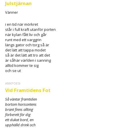
Julstjärnan
Vänner
i en tid när mörkret
står i full kraft utanför porten
när kylan fått liv och går
runt med ett varggrin
längs gator och torg så är
det lätt att tappa modet
så är det lätt att tro att det
är såhär världen i sanning
alltid kommer te sig
och se ut
ANKPOESI
Vid Framtidens Fot
Så väntar framtiden
bortom horisontens
brant finns allting
förberett för dig
ett dukat bord, en
upphälld drink och