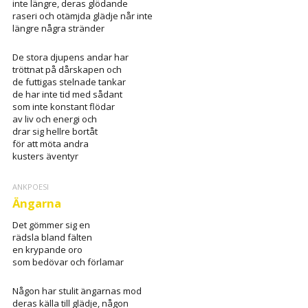
inte längre, deras glödande
raseri och otämjda glädje når inte
längre några stränder
De stora djupens andar har
tröttnat på dårskapen och
de futtigas stelnade tankar
de har inte tid med sådant
som inte konstant flödar
av liv och energi och
drar sig hellre bortåt
för att möta andra
kusters äventyr
ANKPOESI
Ängarna
Det gömmer sig en
rädsla bland fälten
en krypande oro
som bedövar och förlamar
Någon har stulit ängarnas mod
deras källa till glädje, någon