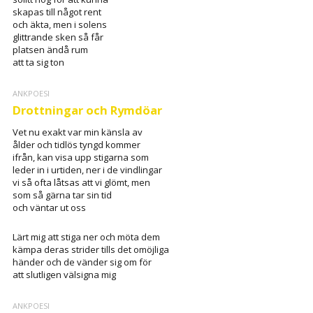
skapas till något rent
och äkta, men i solens
glittrande sken så får
platsen ändå rum
att ta sig ton
ANKPOESI
Drottningar och Rymdöar
Vet nu exakt var min känsla av
ålder och tidlös tyngd kommer
ifrån, kan visa upp stigarna som
leder in i urtiden, ner i de vindlingar
vi så ofta låtsas att vi glömt, men
som så gärna tar sin tid
och väntar ut oss
Lärt mig att stiga ner och möta dem
kämpa deras strider tills det omöjliga
händer och de vänder sig om för
att slutligen välsigna mig
ANKPOESI