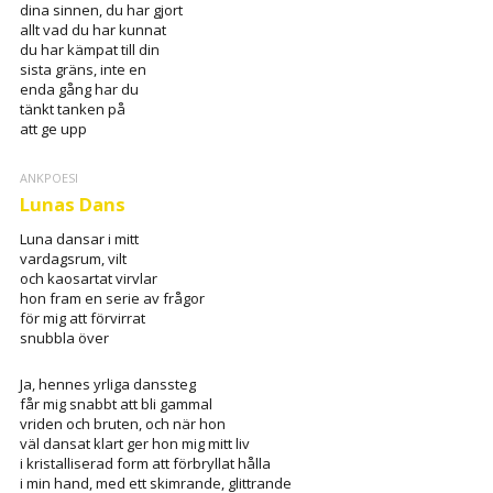
dina sinnen, du har gjort
allt vad du har kunnat
du har kämpat till din
sista gräns, inte en
enda gång har du
tänkt tanken på
att ge upp
ANKPOESI
Lunas Dans
Luna dansar i mitt
vardagsrum, vilt
och kaosartat virvlar
hon fram en serie av frågor
för mig att förvirrat
snubbla över
Ja, hennes yrliga danssteg
får mig snabbt att bli gammal
vriden och bruten, och när hon
väl dansat klart ger hon mig mitt liv
i kristalliserad form att förbryllat hålla
i min hand, med ett skimrande, glittrande