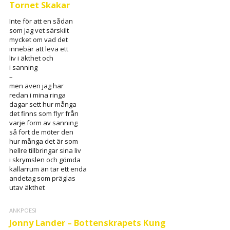
Tornet Skakar
Inte för att en sådan
som jag vet särskilt
mycket om vad det
innebär att leva ett
liv i äkthet och
i sanning
–
men även jag har
redan i mina ringa
dagar sett hur många
det finns som flyr från
varje form av sanning
så fort de möter den
hur många det är som
hellre tillbringar sina liv
i skrymslen och gömda
källarrum än tar ett enda
andetag som präglas
utav äkthet
ANKPOESI
Jonny Lander – Bottenskrapets Kung