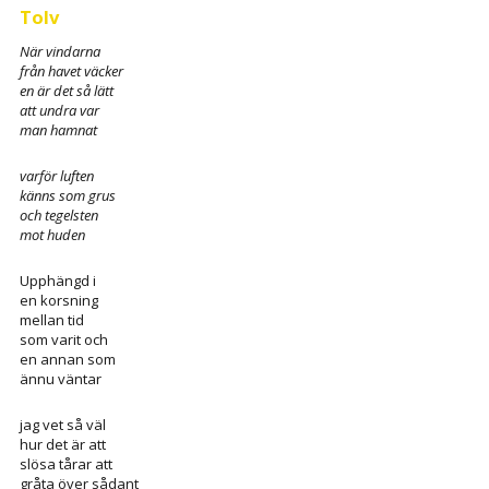
Tolv
När vindarna
från havet väcker
en är det så lätt
att undra var
man hamnat
varför luften
känns som grus
och tegelsten
mot huden
Upphängd i
en korsning
mellan tid
som varit och
en annan som
ännu väntar
jag vet så väl
hur det är att
slösa tårar att
gråta över sådant