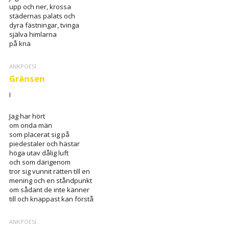
upp och ner, krossa
städernas palats och
dyra fästningar, tvinga
själva himlarna
på knä
ANKPOESI
Gränsen
I
Jag har hört
om onda män
som placerat sig på
piedestaler och hästar
höga utav dålig luft
och som därigenom
tror sig vunnit rätten till en
mening och en ståndpunkt
om sådant de inte känner
till och knappast kan förstå
ANKPOESI