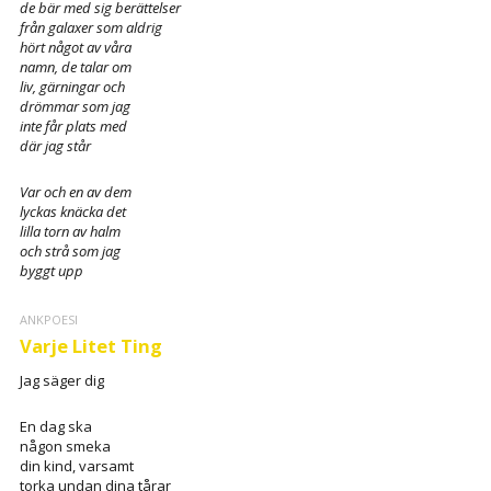
de bär med sig berättelser
från galaxer som aldrig
hört något av våra
namn, de talar om
liv, gärningar och
drömmar som jag
inte får plats med
där jag står
Var och en av dem
lyckas knäcka det
lilla torn av halm
och strå som jag
byggt upp
ANKPOESI
Varje Litet Ting
Jag säger dig
En dag ska
någon smeka
din kind, varsamt
torka undan dina tårar