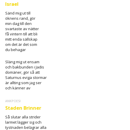
Israel
Sänd mig ut till
öknens rand, gör
min dag till den
svartaste av nätter
få vintern till att bli
mitt enda sällskap
om det är det som
du behagar
Släng mig ut ensam
och bakbunden i Jadis
domäner, gör så att
Saturnus eviga stormar
är allting som jag ser
och känner av
ANKPOESI
Staden Brinner
Så slutar alla strider
larmet lägger sig och
tystnaden belägrar alla