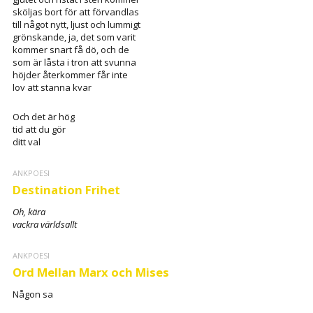
sköljas bort för att förvandlas
till något nytt, ljust och lummigt
grönskande, ja, det som varit
kommer snart få dö, och de
som är låsta i tron att svunna
höjder återkommer får inte
lov att stanna kvar
Och det är hög
tid att du gör
ditt val
ANKPOESI
Destination Frihet
Oh, kära
vackra världsallt
ANKPOESI
Ord Mellan Marx och Mises
Någon sa