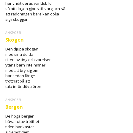
har vridit deras världsbild
så att dagen gjorts till varg och så
att räddningen bara kan dölja
sig i skuggan
ANKPOESI
Skogen
Den djupa skogen
med sina dolda
riken av ting och varelser
ytans barn inte hinner
med att bry sig om
har sedan länge
tröttnat på att
tala inför döva öron
ANKPOESI
Bergen
De höga bergen
bävar utav trötthet
tiden har kastat
sig emot dem