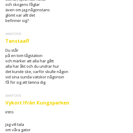
och skogens fåglar
även om jag någonstans
glömt var allt det
befinner sig?
ANKPOESI
Tanstaafl
Du står
på en tom tågstation
och märker att alla har gått
alla har åkt och du undrar hur
det kunde ske, varför skulle någon
vid sina sunda vätskor någonsin
få för sig att lämna dig
ANKPOESI
Vykort Ifrån Kungsparken
intro
Jag vill tala
om våra gator