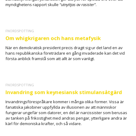
myndighetens rapport skulle
“utnyttjas av rasister”
.
FNORDSPOTTING
Om whigkrigaren och hans metafysik
När en demokratisk president precis dragit sig ur det land en av
hans republikanska företrädare en gång invaderade kan det vid
första anblick framstå som att allt är som vanligt.
FNORDSPOTTING
Invandring som keynesiansk stimulansåtgärd
Invandringsförespråkare kommer i många olika former. Vissa är
fanatiska jakobiner uppfyllda av illusionen av att människor
fungerar ungefär som datorer, en del är narcissister som berusas
av tanken på frikostighet med andras pengar, ytterligare andra är
kärl för demoniska krafter, och så vidare.