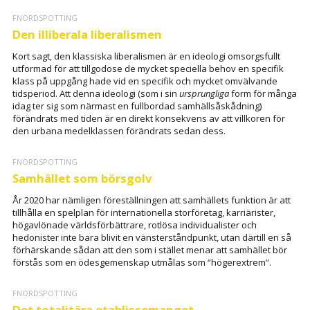
FNORDSPOTTING
Den illiberala liberalismen
Kort sagt, den klassiska liberalismen är en ideologi omsorgsfullt
utformad för att tillgodose de mycket speciella behov en specifik
klass på uppgång hade vid en specifik och mycket omvälvande
tidsperiod. Att denna ideologi (som i sin
ursprungliga
form för många
idag ter sig som närmast en fullbordad samhällsåskådning)
förändrats med tiden är en direkt konsekvens av att villkoren för
den urbana medelklassen förändrats sedan dess.
FNORDSPOTTING
Samhället som börsgolv
År 2020 har nämligen föreställningen att samhällets funktion är att
tillhålla en spelplan för internationella storföretag, karriärister,
högavlönade världsförbättrare, rotlösa individualister och
hedonister inte bara blivit en vänsterståndpunkt, utan därtill en så
förhärskande sådan att den som i stället menar att samhället bör
förstås som en ödesgemenskap utmålas som “högerextrem”.
FNORDSPOTTING
Det totalitära etablissemanget