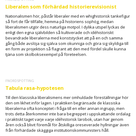
Liberalen som förhärdad historierevisionist
Nationalismen hör, påstår liberaler med en whighistorisk tankefigur
så fort de får tillfälle, hemma på historiens sophög, medan
liberalismen utgör dess naturliga motpol. I dylika utspel lyckas de
enligt den egna självbilden så kultiverade och idéhistoriskt
bevandrade liberalerna med konststycket att på en och samma
gång både avslöja sig själva som okunniga och göra sig skyldiga till
en form av projektion så flagrant att den med fördel skulle kunna
tjäna som skolboksexempel på företeelsen.
FNORDSPOTTING
Tabula rasa-hypotesen
Till den klassiska liberalismens mer omhuldade föreställningar hör
den om likhet inför lagen. I praktiken begränsade de klassiska
liberalerna ofta konceptet i fråga till en eller annan ingrupp, men
trots detta återkommer inte bara begreppet i uppskattande ordalag
i praktiskt taget varje varje idéhistorisk lärobok, utan har genom
åren också blivit föremål för åtskilliga oreseverade hyllningar även
från förhärdade skäggiga institutionskommunisters håll.