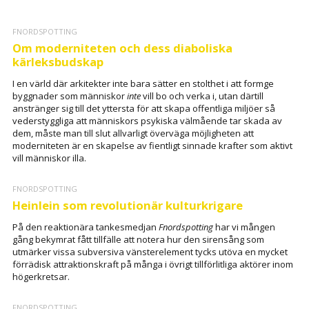
FNORDSPOTTING
Om moderniteten och dess diaboliska
kärleksbudskap
I en värld där arkitekter inte bara sätter en stolthet i att formge
byggnader som människor
inte
vill bo och verka i, utan därtill
anstränger sig till det yttersta för att skapa offentliga miljöer så
vederstyggliga att människors psykiska välmående tar skada av
dem, måste man till slut allvarligt överväga möjligheten att
moderniteten är en skapelse av fientligt sinnade krafter som aktivt
vill människor illa.
FNORDSPOTTING
Heinlein som revolutionär kulturkrigare
På den reaktionära tankesmedjan
Fnordspotting
har vi mången
gång bekymrat fått tillfälle att notera hur den sirensång som
utmärker vissa subversiva vänsterelement tycks utöva en mycket
förrädisk attraktionskraft på många i övrigt tillförlitliga aktörer inom
högerkretsar.
FNORDSPOTTING