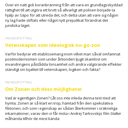
Över en natt gick koranbränning från att vara en grundlagsskyddad
rättighet till att utgöra ett brott så allvarligt att polisen började ta
hjälp av Säpo för att utreda det, och detta utan att vare sig någon
ny lag hade stiftats eller något nytt prejudikat förändrat det
juridiska läget.
FNORDSPOTTING
Vetenskapen som ideologisk no-go-zon
Varför bedyrar ett etablissemang inom vilket man såväl omfamnat
postmodernismen som under årtionden ljugit skamlöst om
invandringens påstådda lönsamhet och andra välgörande effekter
ständigt sin lojalitet till vetenskapen, logiken och fakta?
FNORDSPOTTING
Om Zonen och dess möjligheter
Vad är egentligen Zonen? Låt oss inte inleda denna text med att
hymla; Zonen är så klart en trop, hämtad från den spekulativa
fiktionen, och som i egenskap av sådan återkommer i oräkneliga
inkarnationer, varav den vi får möta i Andrej Tarkovskijs film
Stalker
måhända tillhör de mest kända