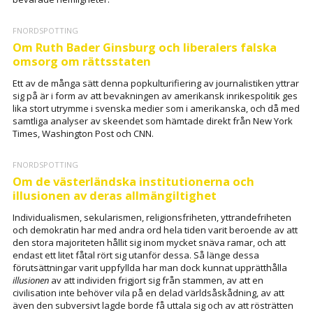
FNORDSPOTTING
Om Ruth Bader Ginsburg och liberalers falska
omsorg om rättsstaten
Ett av de många sätt denna popkulturifiering av journalistiken yttrar
sig på är i form av att bevakningen av amerikansk inrikespolitik ges
lika stort utrymme i svenska medier som i amerikanska, och då med
samtliga analyser av skeendet som hämtade direkt från New York
Times, Washington Post och CNN.
FNORDSPOTTING
Om de västerländska institutionerna och
illusionen av deras allmängiltighet
Individualismen, sekularismen, religionsfriheten, yttrandefriheten
och demokratin har med andra ord hela tiden varit beroende av att
den stora majoriteten hållit sig inom mycket snäva ramar, och att
endast ett litet fåtal rört sig utanför dessa. Så länge dessa
förutsättningar varit uppfyllda har man dock kunnat upprätthålla
illusionen
av att individen frigjort sig från stammen, av att en
civilisation inte behöver vila på en delad världsåskådning, av att
även den subversivt lagde borde få uttala sig och av att rösträtten