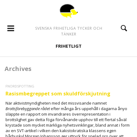
SVENSKA FRIHETLIGA TYCKER OCH
TÄNKER
FRIHETLIGT
Archives
FNORDSPOTTING
Rasismbegreppet som skuldförskjutning
När aktivistmyndigheten med det missvisande namnet
Brottsförebyggande rådet
efter många års uppehåll i dagarna ånyo
släppte en rapport om invandrares överrepresentation i
brottslighet gav detta föga förvånande upphov till ett flertal såväl
krystade som mycket märkliga nyhetsvinklingar, bland annat i form
av en SVT-artikel i vilken den kakistokratiska klassens egen
bårhuskyl Morgan Johansson ger uttryck för spelad oro över att