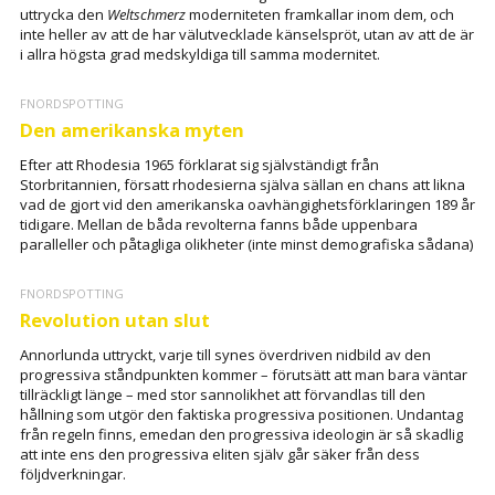
uttrycka den
Weltschmerz
moderniteten framkallar inom dem, och
inte heller av att de har välutvecklade känselspröt, utan av att de är
i allra högsta grad medskyldiga till samma modernitet.
FNORDSPOTTING
Den amerikanska myten
Efter att Rhodesia 1965 förklarat sig självständigt från
Storbritannien, försatt rhodesierna själva sällan en chans att likna
vad de gjort vid den amerikanska oavhängighetsförklaringen 189 år
tidigare. Mellan de båda revolterna fanns både uppenbara
paralleller och påtagliga olikheter (inte minst demografiska sådana)
FNORDSPOTTING
Revolution utan slut
Annorlunda uttryckt, varje till synes överdriven nidbild av den
progressiva ståndpunkten kommer – förutsätt att man bara väntar
tillräckligt länge – med stor sannolikhet att förvandlas till den
hållning som utgör den faktiska progressiva positionen. Undantag
från regeln finns, emedan den progressiva ideologin är så skadlig
att inte ens den progressiva eliten själv går säker från dess
följdverkningar.