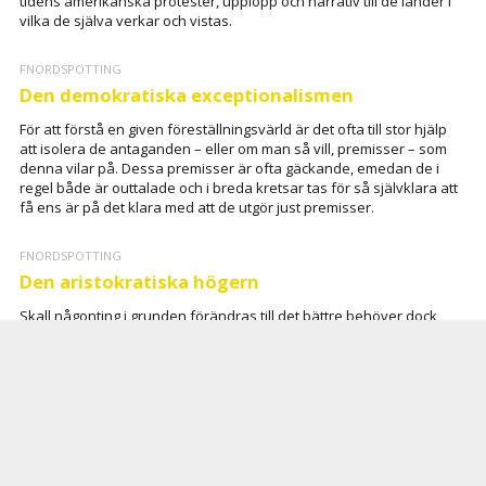
tidens amerikanska protester, upplopp och narrativ till de länder i
vilka de själva verkar och vistas.
FNORDSPOTTING
Den demokratiska exceptionalismen
För att förstå en given föreställningsvärld är det ofta till stor hjälp
att isolera de antaganden – eller om man så vill, premisser – som
denna vilar på. Dessa premisser är ofta gäckande, emedan de i
regel både är outtalade och i breda kretsar tas för så självklara att
få ens är på det klara med att de utgör just premisser.
FNORDSPOTTING
Den aristokratiska högern
Skall någonting i grunden förändras till det bättre behöver dock
högern först flytta fram sina positioner betydligt mer. Detta kommer
inte bara kräva insatser på många områden, utan också att man
skingrar de många missförstånd som omgärdar vad en
högerposition faktiskt består i, och som fått till konsekvens att
högern ofta får klä skott för vad de liberaler som avskyr den ställt
till med.
FNORDSPOTTING