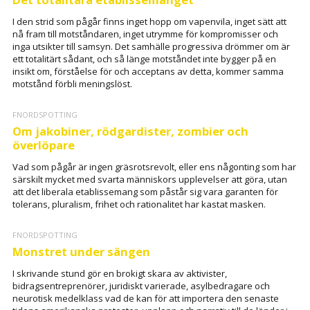
I den strid som pågår finns inget hopp om vapenvila, inget sätt att
nå fram till motståndaren, inget utrymme för kompromisser och
inga utsikter till samsyn. Det samhälle progressiva drömmer om är
ett totalitärt sådant, och så länge motståndet inte bygger på en
insikt om, förståelse för och acceptans av detta, kommer samma
motstånd förbli meningslöst.
FNORDSPOTTING
Om jakobiner, rödgardister, zombier och
överlöpare
Vad som pågår är ingen gräsrotsrevolt, eller ens någonting som har
särskilt mycket med svarta människors upplevelser att göra, utan
att det liberala etablissemang som påstår sig vara garanten för
tolerans, pluralism, frihet och rationalitet har kastat masken.
FNORDSPOTTING
Monstret under sängen
I skrivande stund gör en brokigt skara av aktivister,
bidragsentreprenörer, juridiskt varierade, asylbedragare och
neurotisk medelklass vad de kan för att importera den senaste