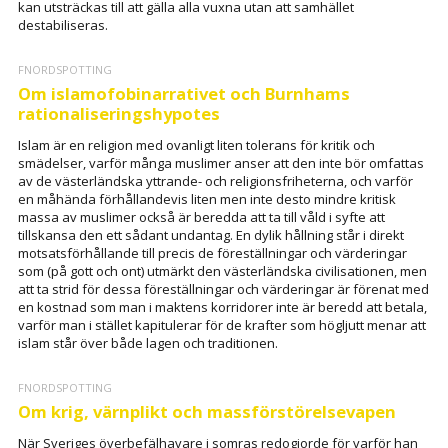
kan utsträckas till att gälla alla vuxna utan att samhället
destabiliseras.
FNORDSPOTTING
Om islamofobinarrativet och Burnhams
rationaliseringshypotes
Islam är en religion med ovanligt liten tolerans för kritik och
smädelser, varför många muslimer anser att den inte bör omfattas
av de västerländska yttrande- och religionsfriheterna, och varför
en måhända förhållandevis liten men inte desto mindre kritisk
massa av muslimer också är beredda att ta till våld i syfte att
tillskansa den ett sådant undantag. En dylik hållning står i direkt
motsatsförhållande till precis de föreställningar och värderingar
som (på gott och ont) utmärkt den västerländska civilisationen, men
att ta strid för dessa föreställningar och värderingar är förenat med
en kostnad som man i maktens korridorer inte är beredd att betala,
varför man i stället kapitulerar för de krafter som högljutt menar att
islam står över både lagen och traditionen.
FNORDSPOTTING
Om krig, värnplikt och massförstörelsevapen
När Sveriges överbefälhavare i somras redogjorde för varför han