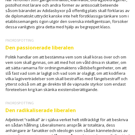
pistolhot mot lärare och andra former av antisocialt beteende
såsom bärandet av Adidasbyxor på offentlig plats skall förklaras av
de diplomatiskt uttryckt kanske inte helt förstklassiga tänkare som i
etablissemangets ögon utgör den svenska intelligentsian, försöker
dessa vanligtvis göra detta med hjälp av begreppet klass.
FNORDSPOTTING
Den passionerade liberalen
Politik handlar om att bestämma vem som skall köras över och om
vem som skall gynnas, om att med hot om våld driva in skatter, om
att sätta ramarna för ordningsmaktens våldsbefogenheter, om att
slå fast vad som är lagligt och vad som är olagligt, om att kodifiera
vilka lagöverträdelser som skall bestraffas med fängelsestraff och
ytterst också om att ge direktiv till de väpnade styrkor som endast
företeelsen krig kan skänka existensberättigande.
FNORDSPOTTING
Den radikaliserade liberalen
Adjektivet “radikal” är i själva verket helt otillräckligt för att beskriva
en sådan hållning. Liberalismens anspråk är totalitära, dess
anhängare är fanatiker och ideologin som sådan kännetecknas av