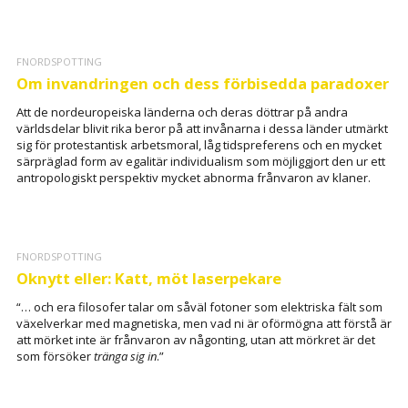
FNORDSPOTTING
Om invandringen och dess förbisedda paradoxer
Att de nordeuropeiska länderna och deras döttrar på andra
världsdelar blivit rika beror på att invånarna i dessa länder utmärkt
sig för protestantisk arbetsmoral, låg tidspreferens och en mycket
särpräglad form av egalitär individualism som möjliggjort den ur ett
antropologiskt perspektiv mycket abnorma frånvaron av klaner.
FNORDSPOTTING
Oknytt eller: Katt, möt laserpekare
“… och era filosofer talar om såväl fotoner som elektriska fält som
växelverkar med magnetiska, men vad ni är oförmögna att förstå är
att mörket inte är frånvaron av någonting, utan att mörkret är det
som försöker
tränga sig in
.”