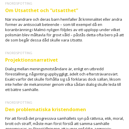
FNORDSPOTTING
Om Utsatthet och “utsatthet”
När invandrare och deras barn hemfaller åt kriminalitet eller andra
former av antisocialt beteende – som till exempel då en
koranbränning i Malmö nyligen följdes av ett upplopp under vilket
polismän blev måltavla för grovt våld – påstås detta ofta bero på att
de som begår dessa dåd skulle vara
Utsatta
.
FNORDSPOTTING
Projektionsnarrativet
Dialog mellan meningsmotståndare är, enligt en utbredd
föreställning, någonting uppbyggligt, ädelt och eftersträvansvärt.
Exakt varför det skulle förhålla sig så förklaras dock sällan, liksom
inte heller de mekanismer genom vilka sådan dialog skulle leda till
ett bättre samhälle.
FNORDSPOTTING
Den problematiska kristendomen
För att förstå det progressiva samhällets syn på rättvisa, etik, moral,
brott och straff, måste man först förstå att samma samhälle
genomsyras av föreställningen att ju mer enfaldig, aggressiv,