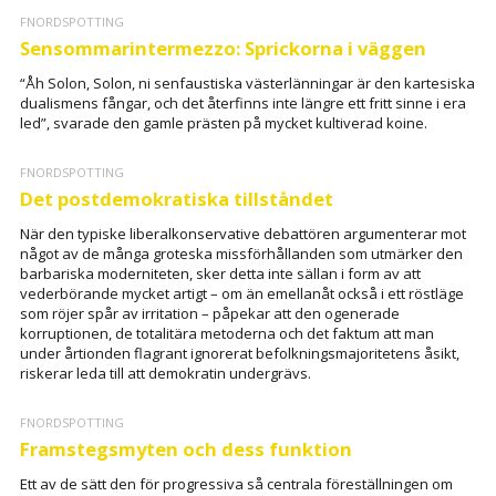
FNORDSPOTTING
Sensommarintermezzo: Sprickorna i väggen
“Åh Solon, Solon, ni senfaustiska västerlänningar är den kartesiska
dualismens fångar, och det återfinns inte längre ett fritt sinne i era
led”, svarade den gamle prästen på mycket kultiverad koine.
FNORDSPOTTING
Det postdemokratiska tillståndet
När den typiske liberalkonservative debattören argumenterar mot
något av de många groteska missförhållanden som utmärker den
barbariska moderniteten, sker detta inte sällan i form av att
vederbörande mycket artigt – om än emellanåt också i ett röstläge
som röjer spår av irritation – påpekar att den ogenerade
korruptionen, de totalitära metoderna och det faktum att man
under årtionden flagrant ignorerat befolkningsmajoritetens åsikt,
riskerar leda till att demokratin undergrävs.
FNORDSPOTTING
Framstegsmyten och dess funktion
Ett av de sätt den för progressiva så centrala föreställningen om