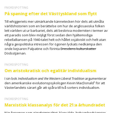
FNORDSPOTTING
På spaning efter det Västtyskland som flytt
Till whiggeriets mer utmärkande kännetecken hör dels att utmåla
världshistorien som en berättelse om hur de anglosaxiska folken
lett världen ut ur barbariet, dels att beskriva moderniten i termer av
ett paradis som blev möjligt först sedan den hjältemodiga
rebellalliansen på 1940-talet helt och hållet osjälviskt och helt utan
några geopolitiska intressen för ögonen lyckats nedkämpa den
onde kejsaren Palpatine och förinta
Dresdens kulturskatter
Dödsstjärnan.
FNORDSPOTTING
Om aristokratisk och egalitär individualism
I sin bok
Individualism and the Western Liberal Tradition
argumenterar
den amerikanske evolutionspsykologen Kevin MacDonald¹ för att
Västerlandets särart går att spåra till två sorters individualism.
FNORDSPOTTING
Marxistisk klassanalys för det 21:a århundradet
När fenomen som gängkriminalitet, klanvälde, bidragsbedrägerier,