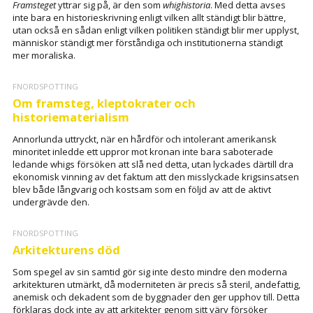
Framsteget
yttrar sig på, är den som
whighistoria
. Med detta avses
inte bara en historieskrivning enligt vilken allt ständigt blir bättre,
utan också en sådan enligt vilken politiken ständigt blir mer upplyst,
människor ständigt mer förståndiga och institutionerna ständigt
mer moraliska.
FNORDSPOTTING
Om framsteg, kleptokrater och
historiematerialism
Annorlunda uttryckt, när en hårdför och intolerant amerikansk
minoritet inledde ett uppror mot kronan inte bara saboterade
ledande whigs försöken att slå ned detta, utan lyckades därtill dra
ekonomisk vinning av det faktum att den misslyckade krigsinsatsen
blev både långvarig och kostsam som en följd av att de aktivt
undergrävde den.
FNORDSPOTTING
Arkitekturens död
Som spegel av sin samtid gör sig inte desto mindre den moderna
arkitekturen utmärkt, då moderniteten är precis så steril, andefattig,
anemisk och dekadent som de byggnader den ger upphov till. Detta
förklaras dock inte av att arkitekter genom sitt värv försöker