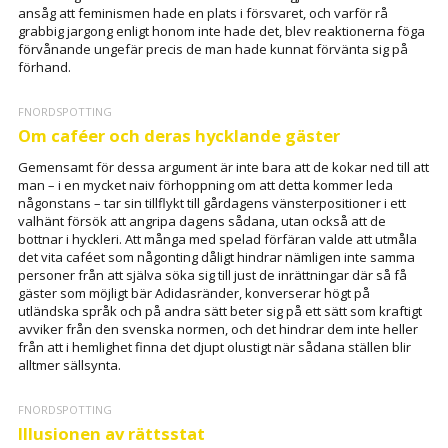
ansåg att feminismen hade en plats i försvaret, och varför rå
grabbig jargong enligt honom inte hade det, blev reaktionerna föga
förvånande ungefär precis de man hade kunnat förvänta sig på
förhand.
FNORDSPOTTING
Om caféer och deras hycklande gäster
Gemensamt för dessa argument är inte bara att de kokar ned till att
man – i en mycket naiv förhoppning om att detta kommer leda
någonstans – tar sin tillflykt till gårdagens vänsterpositioner i ett
valhänt försök att angripa dagens sådana, utan också att de
bottnar i hyckleri. Att många med spelad förfäran valde att utmåla
det vita caféet som någonting dåligt hindrar nämligen inte samma
personer från att själva söka sig till just de inrättningar där så få
gäster som möjligt bär Adidasränder, konverserar högt på
utländska språk och på andra sätt beter sig på ett sätt som kraftigt
avviker från den svenska normen, och det hindrar dem inte heller
från att i hemlighet finna det djupt olustigt när sådana ställen blir
alltmer sällsynta.
FNORDSPOTTING
Illusionen av rättsstat