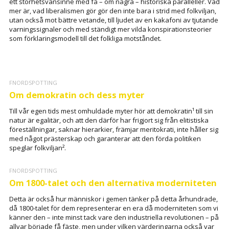
ett storhetsvansinne med få – om några – historiska paralleller. Vad
mer är, vad liberalismen gör gör den inte bara i strid med folkviljan,
utan också mot bättre vetande, till ljudet av en kakafoni av tjutande
varningssignaler och med ständigt mer vilda konspirationsteorier
som förklaringsmodell till det folkliga motståndet.
FNORDSPOTTING
Om demokratin och dess myter
Till vår egen tids mest omhuldade myter hör att demokratin¹ till sin
natur är egalitär, och att den därför har frigjort sig från elitistiska
föreställningar, saknar hierarkier, främjar meritokrati, inte håller sig
med något prästerskap och garanterar att den förda politiken
speglar folkviljan².
FNORDSPOTTING
Om 1800-talet och den alternativa moderniteten
Detta är också hur människor i gemen tänker på detta århundrade,
då 1800-talet för dem representerar en era då moderniteten som vi
känner den – inte minst tack vare den industriella revolutionen – på
allvar började få fäste, men under vilken värderingarna också var