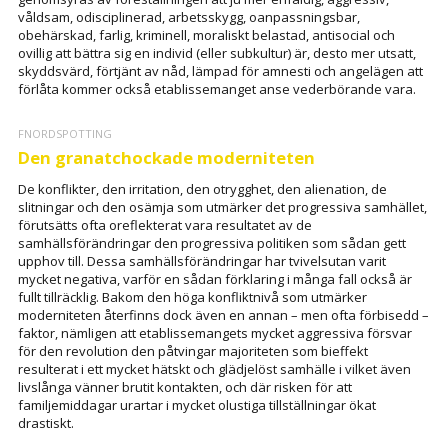
våldsam, odisciplinerad, arbetsskygg, oanpassningsbar,
obehärskad, farlig, kriminell, moraliskt belastad, antisocial och
ovillig att bättra sig en individ (eller subkultur) är, desto mer utsatt,
skyddsvärd, förtjänt av nåd, lämpad för amnesti och angelägen att
förlåta kommer också etablissemanget anse vederbörande vara.
FNORDSPOTTING
Den granatchockade moderniteten
De konflikter, den irritation, den otrygghet, den alienation, de
slitningar och den osämja som utmärker det progressiva samhället,
förutsätts ofta oreflekterat vara resultatet av de
samhällsförändringar den progressiva politiken som sådan gett
upphov till. Dessa samhällsförändringar har tvivelsutan varit
mycket negativa, varför en sådan förklaring i många fall också är
fullt tillräcklig. Bakom den höga konfliktnivå som utmärker
moderniteten återfinns dock även en annan – men ofta förbisedd –
faktor, nämligen att etablissemangets mycket aggressiva försvar
för den revolution den påtvingar majoriteten som bieffekt
resulterat i ett mycket hätskt och glädjelöst samhälle i vilket även
livslånga vänner brutit kontakten, och där risken för att
familjemiddagar urartar i mycket olustiga tillställningar ökat
drastiskt.