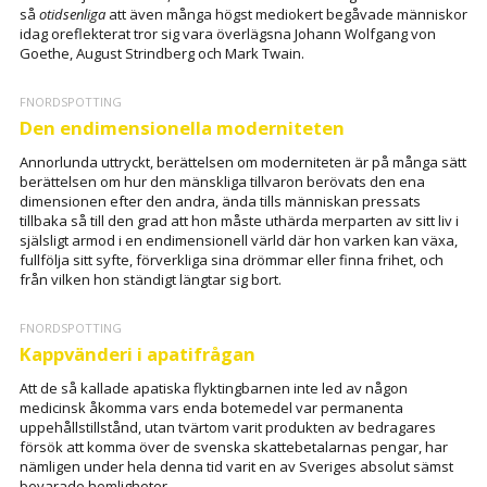
så
otidsenliga
att även många högst mediokert begåvade människor
idag oreflekterat tror sig vara överlägsna Johann Wolfgang von
Goethe, August Strindberg och Mark Twain.
FNORDSPOTTING
Den endimensionella moderniteten
Annorlunda uttryckt, berättelsen om moderniteten är på många sätt
berättelsen om hur den mänskliga tillvaron berövats den ena
dimensionen efter den andra, ända tills människan pressats
tillbaka så till den grad att hon måste uthärda merparten av sitt liv i
själsligt armod i en endimensionell värld där hon varken kan växa,
fullfölja sitt syfte, förverkliga sina drömmar eller finna frihet, och
från vilken hon ständigt längtar sig bort.
FNORDSPOTTING
Kappvänderi i apatifrågan
Att de så kallade apatiska flyktingbarnen inte led av någon
medicinsk åkomma vars enda botemedel var permanenta
uppehållstillstånd, utan tvärtom varit produkten av bedragares
försök att komma över de svenska skattebetalarnas pengar, har
nämligen under hela denna tid varit en av Sveriges absolut sämst
bevarade hemligheter.