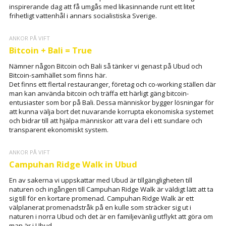
inspirerande dag att få umgås med likasinnande runt ett litet
frihetligt vattenhål i annars socialistiska Sverige.
ANKOR PÅ VIFT
Bitcoin + Bali = True
Nämner någon Bitcoin och Bali så tänker vi genast på Ubud och
Bitcoin-samhället som finns här.
Det finns ett flertal restauranger, företag och co-working ställen där
man kan använda bitcoin och träffa ett härligt gäng bitcoin-
entusiaster som bor på Bali. Dessa människor bygger lösningar för
att kunna välja bort det nuvarande korrupta ekonomiska systemet
och bidrar till att hjälpa människor att vara del i ett sundare och
transparent ekonomiskt system.
ANKOR PÅ VIFT
Campuhan Ridge Walk in Ubud
En av sakerna vi uppskattar med Ubud är tillgängligheten till
naturen och ingången till Campuhan Ridge Walk är väldigt lätt att ta
sig till för en kortare promenad. Campuhan Ridge Walk är ett
välplanerat promenadstråk på en kulle som sträcker sig ut i
naturen i norra Ubud och det är en familjevänlig utflykt att göra om
man är i Ubud.