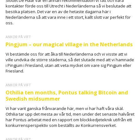
Slottet De Haar var en annan rekommendation vi fått och våra
kontakter förde oss till Utrecht i Nederländerna så vi beslutade att
besöka platsen. Det var en av de hetaste dagarna här i
Nederländerna så att vara inne i ett stort, kallt slott var perfekt för
oss.
ANKOR PÅ VIFT
Pingjum – our magical village in the Netherlands
Vi bestämde oss för att åka till Nederländerna och vi visste att vi
ville undvika de större städerna, så det slutade med att vi hamnade
i Pingjum i Friesland, utan att veta mycket om vare sig Pingjum eller
Friesland.
ANKOR PÅ VIFT
Othilia ten months, Pontus talking Bitcoin and
Swedish midsummer
Vi har varit ganska frånvarande här, men vi har haft våra skäl.
Othilia tar upp det mesta av vår tid, men under det senaste halvåret
har Pontus arbetat med en rapport om blockkedjeteknik utifrån ett
konkurrensperspektiv som beställts av Konkurrensverket.
ANKOR PÅ VIFT