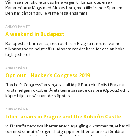
Vår resa norr skulle ta oss hela vägen till Lanzarote, en av
Kanarieöarna längs med Afrikas horn, men tillhörande Spanien.
Den här gången skulle vi inte resa ensamma.
ANKOR PÅ VIFT
A weekend in Budapest
Budapest är bara en tågresa bort från Prag så när våra vänner
tillkännagav en helgträff i Budapest var det bara för oss att boka
tågbiljetter dit.
ANKOR PÅ VIFT
Opt-out – Hacker’s Congress 2019
“Hacker’s Congress” arrangeras alltid på Paralelni Polis i Prag runt
första helgen i oktober. Årets tema passade oss bra (Opt-out) och vi
köpte biljetter så snart de släpptes.
ANKOR PÅ VIFT
Libertarians in Prague and the Kokořín Castle
Vi får träffa tjeckiska libertarianer varje gång vi kommer hit, vi har till
och med startat vår egen chatgrupp med libertarianska föräldrar i