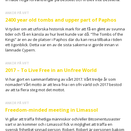
ANKOR PÅ VIFT
2400 year old tombs and upper part of Paphos
Vi tycker om att utforska historisk mark för att få en glimt av svunna
tider och få en känsla av hur livet kunde var då. “The Tombs of the
Kings” är en av de platser i Paphos där du kan resa tillbaka i tiden
ett ögonblick. Detta var en av de sista sakerna vi gjorde innan vi
lämnade Cypern.
ANKOR PÅ VIFT
2017 – To Live Free in an Unfree World
Vi har gjort en sammanfattning av vårt 2017. Vårt tredje år som
nomader! Vårt motto är att leva fria i en ofri värld och 2017 bestod
av att ta flera steg mot det mottot.
ANKOR PÅ VIFT
Freedom-minded meeting in Limassol
Vi gillar att träffa frihetliga människor och/eller Bitcoinentusiaster
vart vi än kommer och i Limassol fick vi möjlighet att träffa en
svensk frihetligt sinnad person, Robert. Robert är personen bakom