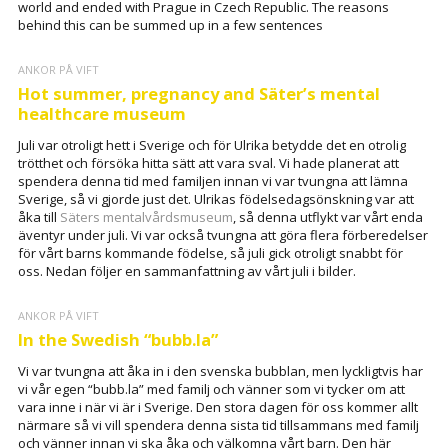
world and ended with Prague in Czech Republic. The reasons
behind this can be summed up in a few sentences
ANKOR PÅ VIFT
Hot summer, pregnancy and Säter’s mental
healthcare museum
Juli var otroligt hett i Sverige och för Ulrika betydde det en otrolig
trötthet och försöka hitta sätt att vara sval. Vi hade planerat att
spendera denna tid med familjen innan vi var tvungna att lämna
Sverige, så vi gjorde just det. Ulrikas födelsedagsönskning var att
åka till
Säters mentalvårdsmuseum
, så denna utflykt var vårt enda
äventyr under juli. Vi var också tvungna att göra flera förberedelser
för vårt barns kommande födelse, så juli gick otroligt snabbt för
oss. Nedan följer en sammanfattning av vårt juli i bilder.
ANKOR PÅ VIFT
In the Swedish “bubb.la”
Vi var tvungna att åka in i den svenska bubblan, men lyckligtvis har
vi vår egen “bubb.la” med familj och vänner som vi tycker om att
vara inne i när vi är i Sverige. Den stora dagen för oss kommer allt
närmare så vi vill spendera denna sista tid tillsammans med familj
och vänner innan vi ska åka och välkomna vårt barn. Den här