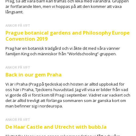
Prag, så att våra barn kan träffas och leka med varandra. Gruppen
är fortfarande liten, men vi hoppas på att den kommer att växa
långsamt.
ANKOR PÅ VIFT
Prague botanical gardens and Philosophy Europe
Convention 2019
Prag har en botanisk trädgård och vi åkte dit med våra vänner
familjen King och människor från “Worldschooling”-gruppen.
ANKOR PÅ VIFT
Back in our gem Praha
Vi är i Praha (Prag på tjeckiska) och hösten är alltid uppbokad för
oss här i Praha, Tjeckiens huvudstad. Jag vill visa er bilder från vad
vi gjorde då vi först kom till Prag i september. Vädret var vackert och
det är alltid trevligt att förlänga sommaren som är ganska kort om
man befinner sig i nordeuropa.
ANKOR PÅ VIFT
De Haar Castle and Utrecht with bubb.la