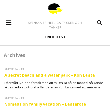
SVENSKA FRIHETLIGA TYCKER OCH
TÄNKER
FRIHETLIGT
Archives
ANKOR PÅ VIFT
A secret beach and a water park – Koh Lanta
Efter vårt lyckade försök med att ta Othilia på en moped, så kände
vi oss redo att utforska fler delar av Koh Lanta med ett småbarn.
ANKOR PÅ VIFT
Nomads on family vacation – Lanzarote