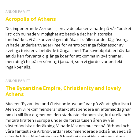
ANKOR PÅ VIFT
Acropolis of Athens
Det imponerande Akropolis, en av de platser vi hade på vår “bucket
list” och nu hade vi möjlighet att besöka det här historiska
landmärket. Vi älskar verkligen att åka till ställen under lågsäsong.
Vi hade underbart väder (inte för varmt) och inga folkmassor av
svettiga turister vi behövde trängas med. Turistwebbplatser hävdar
att du kan förvänta dig långa köer för att komma in (två timmar),
men att gå hit på en söndag i januari, som vi gjorde, var perfekt –
inga köer alls.
ANKOR PÅ VIFT
The Byzantine Empire, Christianity and lovely
Athens
Museet “Byzantine and Christian Museum” var på vår att göra-lista i
Aten och vi rekommenderar starkt att spendera en eftermiddag här
om du vill lära dig mer om den starkaste ekonomiska, kulturella och
militära kraften i Europa under de första tusen åren av vår
västerländska tideräkning. Vi hade läst om museet på förhand och
våra fantastiska Airbnb-värdar rekommenderade också museet, så
vi hade höga förväntningar på besöket och vi blev inte besvikna.