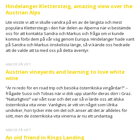
Hindelanger Klettersteig, amazing view over the
Austrian Alps
Lite visste vi att vi skulle vandra på en av de längsta och mest
populära Klettersteigs i den här delen av Alperna när vi bestämde
oss för att kontakta Sandra och Markus och fråga om vi kunde
komma förbi dem på vår väg genom Europa. Hindelanger hade varit
på Sandra och Markus önskelista länge, så vi kände oss hedrade
att de valde att ta med oss på detta äventyr.
ANKOR PÅ VIFT
Austrian vineyards and learning to love white
wine
“Är ni redo för en road trip och besöka österrikiska vingårdar?” –
frågade Sussi och Tobias när vi dök upp utanför deras dörr i Graz.
“Naturligtvis!” var vårt svar och det var så vi lärde oss att älska
österrikiska vita viner. Vanligtvis är vitt vin något som Ulrika
undviker, hon tycker inte om det och anser att det är alldeles för
sött, men de österrikiska vita vinerna är nu ett undantag.
ANKOR PÅ VIFT
An old friend in Kings Landing