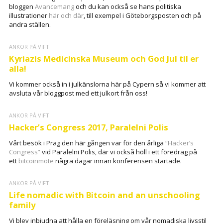
bloggen
Avancemang
och du kan också se hans politiska
illustrationer
här och där
, till exempel i Göteborgsposten och på
andra ställen.
ANKOR PÅ VIFT
Kyriazis Medicinska Museum och God Jul til er
alla!
Vi kommer också in i julkänslorna här på Cypern så vi kommer att
avsluta vår bloggpost med ett julkort från oss!
ANKOR PÅ VIFT
Hacker’s Congress 2017, Paralelni Polis
Vårt besök i Prag den här gången var för den årliga
“Hacker’s
Congress”
vid Paralelni Polis, där vi också höll i ett föredrag på
ett
bitcoinmöte
några dagar innan konferensen startade.
ANKOR PÅ VIFT
Life nomadic with Bitcoin and an unschooling
family
Vi blev inbjudna att hålla en föreläsning om vår nomadiska livsstil