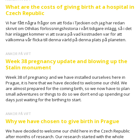
What are the costs of giving birth at a hospital in
Czech Republic
Vi har fått några frågor om att föda i Tjeckien och jag har redan
skrivit om Othilias förlossningshistoria i vårt tidigare inlägg, så i det
här inlägget kommer vi att svara på vad kostnaden var för att
välkomna vår flicka till denna värld på denna plats på planeten.
ANKOR PÅ VIFT
Week 38 pregnancy update and blowing up the
Stalin monument
Week 38 of pregnancy and we have installed ourselves here in
Prague, it is here that we have decided to welcome our child. We
are almost prepared for the coming birth, so we now have to plan
small adventures or things to do so we don’t end up spending our
days just waiting for the birthing to start.
ANKOR PÅ VIFT
Why we have chosen to give birth in Prague
We have decided to welcome our child here in the Czech Republic
after months of research. Our research started with the whole