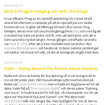
ANKOR PÅ VIFT
Back in Prague hanging out with the Kings
Vi var tillbaka i Prag av en särskild anledning och vi kom hit på
okänd tid eftersom vi väntade på att en speciell person skulle
komma till oss. Vi gillar att tillbringa tid med våra vänner King-
familjen, deras rese och unschoolingblogg finns
här
, och vi insåg att
vi endast har känt varandra i två år, men att det känns som att vi
känt varandra mycket längre. Första gången vi träffade varandra
var i
Bali år 2015
, efter att vi kom i kontakt med varandra i den
svenska Bitcoingruppen
på Facebook. Vi delar samma värderingar
och tankar om moral och etik, så det är trevligt att umgås med dem.
ANKOR PÅ VIFT
Gozo – diving around the former Azure Window
Malta och Gozo är kända för bra dykning så vi var tvungna att ta
oss en titt under ytan. Vårt huvudsakliga syfte med besöket på
Malta var
Corax-konferensen
, men vi hade en dag planerad för att
dyka. Valet föll på “
Dive systems Malta
” och deras paket “Dykning
runt Gozo”. Vi hade bara tid för två dyk, så vi bestämde oss för att
dyka vid “the Inland Sea and Tunnel”- och “the Blue hole”.
Azurfönstret
står inte längre där, men lyckligtvis för oss är det nu