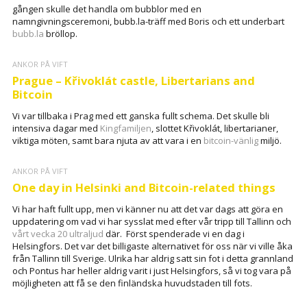
gången skulle det handla om bubblor med en
namngivningsceremoni, bubb.la-träff med Boris och ett underbart
bubb.la
bröllop.
ANKOR PÅ VIFT
Prague – Křivoklát castle, Libertarians and
Bitcoin
Vi var tillbaka i Prag med ett ganska fullt schema. Det skulle bli
intensiva dagar med
Kingfamiljen
, slottet Křivoklát, libertarianer,
viktiga möten, samt bara njuta av att vara i en
bitcoin-vänlig
miljö.
ANKOR PÅ VIFT
One day in Helsinki and Bitcoin-related things
Vi har haft fullt upp, men vi känner nu att det var dags att göra en
uppdatering om vad vi har sysslat med efter vår tripp till Tallinn och
vårt vecka 20 ultraljud
där. Först spenderade vi en dag i
Helsingfors. Det var det billigaste alternativet för oss när vi ville åka
från Tallinn till Sverige. Ulrika har aldrig satt sin fot i detta grannland
och Pontus har heller aldrig varit i just Helsingfors, så vi tog vara på
möjligheten att få se den finländska huvudstaden till fots.