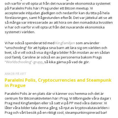
och varför vi vill opta ut från det nuvarande ekonomiska systemet
på Paralelni Polis här i Prag under ett Bitcoin meetup. Vi
accepterade inbjudan gladligen och nedanför kan du titta på hela
föreläsningen, samt frågestunden efteråt. Det var jättekul att se att
så många var intresserade av att höra om den nomadiska livsstilen
vi har och varför vi vill opta ut från det nuvarande ekonomiska
systemet i världen.
Vi har också spenderat tid med
Kingfamiljen
som använder
“unschooling” för att hjälpa sina barn att lära sig om världen och
livet, så vi vill också visa dig några bilder från insidan av en sådan
cool familj. Caroline är också en av personerna bakom Prags
“Worldschooling”-grupp
, så kika gärna på vad de gör.
ANKOR PÅ VIFT
Paralelni Polis, Cryptocurrencies and Steampunk
in Prague
Paralelni Polis är en plats där vi känner oss hemma och det är
centrum för Bitcoinaktiviteten här i Prag. Vi tillbringade våra dagar i
Prag med Kingfamiljen eller så satt vi på PP med våra datorer. Vi
låter våra bilder tala denna gång, så njut av kryptovalutavärlden i
Prag och vårt besök på en riktigt cool, steampunkinspirerad bar!