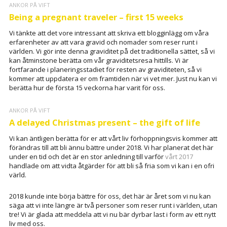
ANKOR PÅ VIFT
Being a pregnant traveler – first 15 weeks
Vi tänkte att det vore intressant att skriva ett blogginlägg om våra
erfarenheter av att vara gravid och nomader som reser runt i
världen. Vi gör inte denna graviditet på det traditionella sättet, så vi
kan åtminstone berätta om vår graviditetsresa hittills. Vi är
fortfarande i planeringsstadiet för resten av graviditeten, så vi
kommer att uppdatera er om framtiden när vi vet mer. Just nu kan vi
berätta hur de första 15 veckorna har varit för oss.
ANKOR PÅ VIFT
A delayed Christmas present – the gift of life
Vi kan äntligen berätta för er att vårt liv förhoppningsvis kommer att
förändras till att bli ännu bättre under 2018. Vi har planerat det här
under en tid och det är en stor anledning till varför
vårt 2017
handlade om att vidta åtgärder för att bli så fria som vi kan i en ofri
värld.
2018 kunde inte börja bättre för oss, det här är året som vi nu kan
säga att vi inte längre är två personer som reser runt i världen, utan
tre! Vi är glada att meddela att vi nu bär dyrbar last i form av ett nytt
liv med oss.