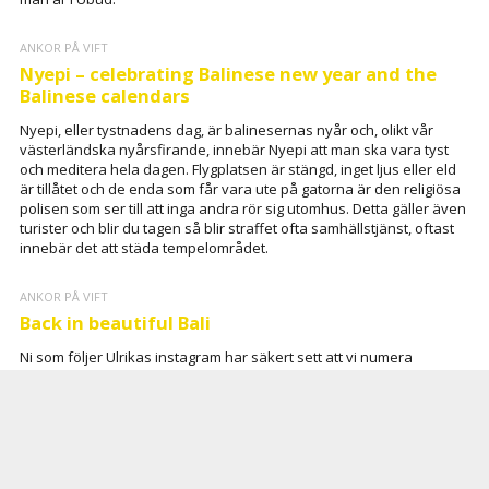
ANKOR PÅ VIFT
Nyepi – celebrating Balinese new year and the
Balinese calendars
Nyepi, eller tystnadens dag, är balinesernas nyår och, olikt vår
västerländska nyårsfirande, innebär Nyepi att man ska vara tyst
och meditera hela dagen. Flygplatsen är stängd, inget ljus eller eld
är tillåtet och de enda som får vara ute på gatorna är den religiösa
polisen som ser till att inga andra rör sig utomhus. Detta gäller även
turister och blir du tagen så blir straffet ofta samhällstjänst, oftast
innebär det att städa tempelområdet.
ANKOR PÅ VIFT
Back in beautiful Bali
Ni som följer Ulrikas instagram har säkert sett att vi numera
befinner oss på Bali och vi har tänkt att stanna här ett tag. Har man
pass från exempelvis Sverige så kan man gå till VoA-disken (Visa-
on-Arrival) när man landar på Bali och för 35 US dollar så kan du
ansöka om förlängt visum och då har du möjlighet att stanna i
Indonesien i 60 dagar.