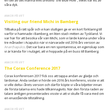
en del av det marina livet bredvid “the Blue Hole”, vilket var ett av
våra dyk.
ANKOR PÅ VIFT
Visiting our friend Michi in Bamberg
Tillbaka på rätt spår och vi kan slutligen ge er en kort förklaring till
varför vi hamnade i Bamberg, en liten stad i mitten av Tyskland. Vi
var här för att besöka vår vän Michi, som vi lärde känna under våra
tre månader i Acapulco när vi närvarade vid 2016-års version av
Anarchapulco
. Det var bara en ren spontanresa, en egenskap som
vi är kända för i nuläget, att vi hoppade på en buss till Bamberg.
ANKOR PÅ VIFT
The Corax Conference 2017
Corax konferensen 2017 fick oss att tappa andan av glädje och
lärdomar. Ända sedan vi hörde om 2016 års konferens, visste vi att
vi ville delta i årets version och därför köpte vi våra biljetter innan
de första talarna ens hade tillkännagivits. När den första raden av
talare äntligen presenterades visste vi att vi skulle få vara med om
en enastående tillställning.
ANKOR PÅ VIFT