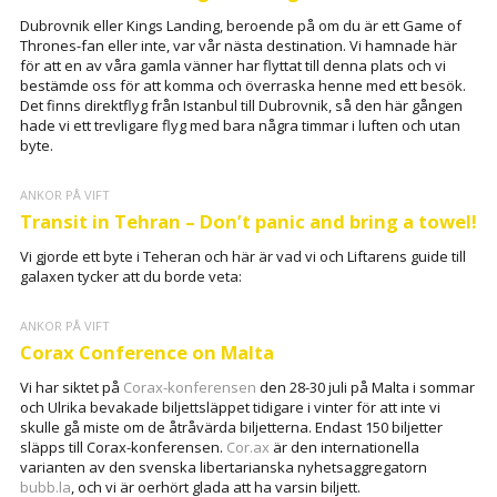
Dubrovnik eller Kings Landing, beroende på om du är ett Game of
Thrones-fan eller inte, var vår nästa destination. Vi hamnade här
för att en av våra gamla vänner har flyttat till denna plats och vi
bestämde oss för att komma och överraska henne med ett besök.
Det finns direktflyg från Istanbul till Dubrovnik, så den här gången
hade vi ett trevligare flyg med bara några timmar i luften och utan
byte.
ANKOR PÅ VIFT
Transit in Tehran – Don’t panic and bring a towel!
Vi gjorde ett byte i Teheran och här är vad vi och Liftarens guide till
galaxen tycker att du borde veta:
ANKOR PÅ VIFT
Corax Conference on Malta
Vi har siktet på
Corax-konferensen
den 28-30 juli på Malta i sommar
och Ulrika bevakade biljettsläppet tidigare i vinter för att inte vi
skulle gå miste om de åtråvärda biljetterna. Endast 150 biljetter
släpps till Corax-konferensen.
Cor.ax
är den internationella
varianten av den svenska libertarianska nyhetsaggregatorn
bubb.la
, och vi är oerhört glada att ha varsin biljett.