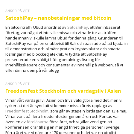
ANKOR PÅ VIFT
SatoshiPay – nanobetalningar med bitcoin
En bitcointräff i Ubud anordnat av
SatoshiPay
, ett Berlinbaserat
företag, var något vi inte ville missa och vi hade tur att träffen
hände innan vi skulle lämna Ubud för denna gång. Grundaren till
SatoshiPay var på en snabbvisit till Bali och passade på att bjuda in
till demonstration och allmänt prat om kryptovalutor och smarta
lösningar med blockkedjeteknik. Vi tyckte att SatoshiPay
presenterade en väldigt häftig betalningslösning för
innehållsskapare och konsumenter av innehåll på webben, så vi
ville nämna dem på vår blogg.
ANKOR PÅ VIFT
Freedomfest Stockholm och vardagsliv i Asien
Vi har vårt vardagsliv i Asien och trivs väldigt bra med det, men vi
tycker att det är synd att vi kommer missa årets upplaga av
Freedomfest Stockholm
, som går av stapeln lördagen den 13:e maj.
Vi har varit på flera freedomfester genom åren och Pontus var
även en av
föreläsarna
förra året, och vi gillar verkligen att
konferensen drar till sig en mängd frihetliga personer i Sverige.
Förra året var vi närmare 170 personer och det var en otroligt