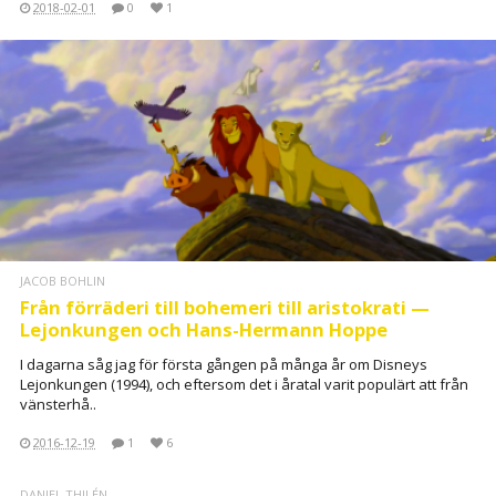
2018-02-01
0
1
JACOB BOHLIN
Från förräderi till bohemeri till aristokrati —
Lejonkungen och Hans-Hermann Hoppe
I dagarna såg jag för första gången på många år om Disneys
Lejonkungen (1994), och eftersom det i åratal varit populärt att från
vänsterhå..
2016-12-19
1
6
DANIEL THILÉN