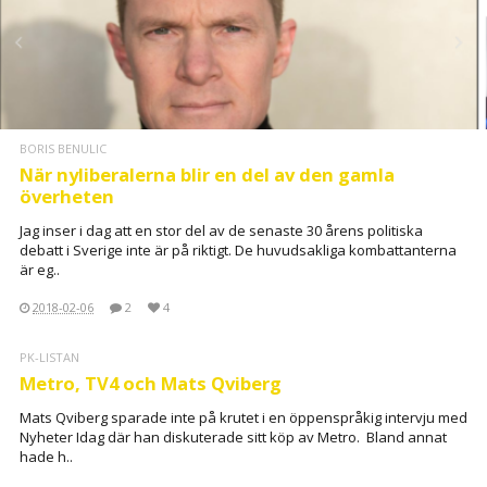
BORIS BENULIC
När nyliberalerna blir en del av den gamla
överheten
Jag inser i dag att en stor del av de senaste 30 årens politiska
debatt i Sverige inte är på riktigt. De huvudsakliga kombattanterna
är eg..
2018-02-06
2
4
PK-LISTAN
Metro, TV4 och Mats Qviberg
Mats Qviberg sparade inte på krutet i en öppenspråkig intervju med
Nyheter Idag där han diskuterade sitt köp av Metro. Bland annat
hade h..