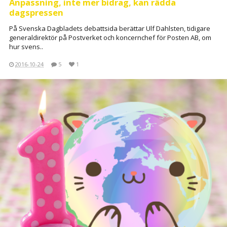
Anpassning, inte mer bidrag, kan rädda
dagspressen
På Svenska Dagbladets debattsida berättar Ulf Dahlsten, tidigare
generaldirektör på Postverket och koncernchef för Posten AB, om
hur svens..
2016-10-24
5
1