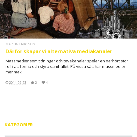
MARTIN ERIKSSON
Därför skapar vi alternativa mediakanaler
Massmedier som tidningar och tevekanaler spelar en oerhört stor
roll i att forma och styra samhället. På vissa sätt har massmedier
mer mak..
2014-09-23
2
4
KATEGORIER