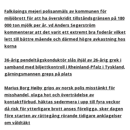
Falköpings mejeri polisanmäls av kommunen för
miljöbrott för att ha överskridit tillståndsgränsen på 180
000 ton mjölk per år, vd Anders Segerström
kommenterar att det varit ett extremt bra foderår vilket
lett till bättre mående och därmed högre avkastning hos
korna
36-årig pendeltågskonduktör slås ihjäl av 26-årig grek i
samband med biljettkontroll i Rheinland-Pfalz i Tyskland,
gärningsmannen greps på plats
Marius Borg Høiby grips av norsk polis misstänkt för
misshandel, olaga hot och överträdelse av
kontaktförbud, häktas sedermera i upp till fyra veckor
då risk för ytterligare brott anses föreligga, sker dagen
före starten av rättegång rörande tidigare anklagelser
om våldtäkt