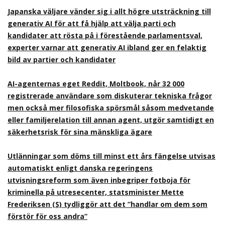
Japanska väljare vänder sig i allt högre utsträckning till
generativ AI för att få hjälp att välja parti och
kandidater att rösta på i förestående parlamentsval,
experter varnar att generativ AI ibland ger en felaktig
bild av partier och kandidater
AI-agenternas eget Reddit, Moltbook, når 32 000
registrerade användare som diskuterar tekniska frågor
men också mer filosofiska spörsmål såsom medvetande
eller familjerelation till annan agent, utgör samtidigt en
säkerhetsrisk för sina mänskliga ägare
Utlänningar som döms till minst ett års fängelse utvisas
automatiskt enligt danska regeringens
utvisningsreform som även inbegriper fotboja för
kriminella på utresecenter, statsminister Mette
Frederiksen (S) tydliggör att det ”handlar om dem som
förstör för oss andra”