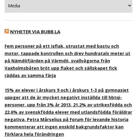
Kategorier
NYHETER VIA BUBB.LA
Fem personer på ett isflak, utrustat med bastu och
motor, tappade kontrollen och drev hundratals meter ut
på Nämdöfjärden på Värmdö, svallvågorna från
Vaxholmsbåten bröt upp flaket och sällskapet fick
räddas av samma färja
15% av elever i årskurs 9 och i årskurs 1-3 på gymnasiet
uppger att de är mycket negativt inställda till hbtqi-
personer, upp från 3% år 2013, 21,2% av utrikesfödda och
22,6% av svenskfödda elever med utlandsfödda föräldrar
negativa, Petra Mårselius på Forum för levande historia
kommenterar att ingen enskild bakgrundsfaktor kan
förklara hela förändringen