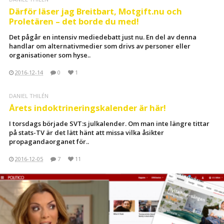
Därför läser jag Breitbart, Motgift.nu och
Proletären – det borde du med!
Det pågår en intensiv mediedebatt just nu. En del av denna
handlar om alternativmedier som drivs av personer eller
organisationer som hyse..
2016-12-14
0
1
DANIEL THILÉN
Årets indoktrineringskalender är här!
I torsdags började SVT:s julkalender. Om man inte längre tittar
på stats-TV är det lätt hänt att missa vilka åsikter
propagandaorganet för..
2016-12-05
7
11