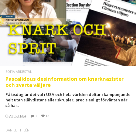
SOFIA ARKESTÅL
Pascalidous desinformation om knarknazister
och svarta väljare
På tisdag är det val i USA och hela världen deltar i kampanjande
helt utan självdistans eller skrupler, precis enligt förväntan när
så här..
2016-11-04
3
12
DANIEL THILÉN