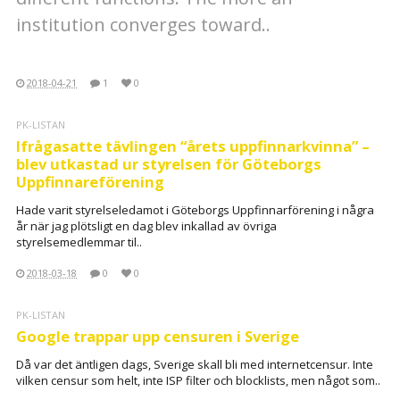
institution converges toward..
2018-04-21
1
0
PK-LISTAN
Ifrågasatte tävlingen “årets uppfinnarkvinna” –
blev utkastad ur styrelsen för Göteborgs
Uppfinnareförening
Hade varit styrelseledamot i Göteborgs Uppfinnarförening i några
år när jag plötsligt en dag blev inkallad av övriga
styrelsemedlemmar til..
2018-03-18
0
0
PK-LISTAN
Google trappar upp censuren i Sverige
Då var det äntligen dags, Sverige skall bli med internetcensur. Inte
vilken censur som helt, inte ISP filter och blocklists, men något som..