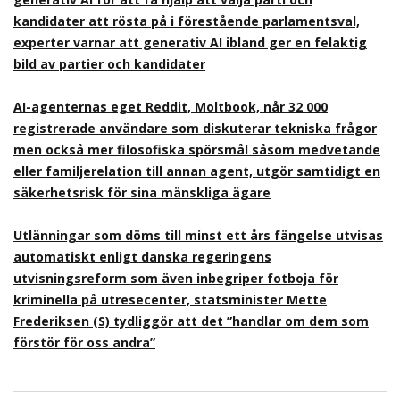
kandidater att rösta på i förestående parlamentsval,
experter varnar att generativ AI ibland ger en felaktig
bild av partier och kandidater
AI-agenternas eget Reddit, Moltbook, når 32 000
registrerade användare som diskuterar tekniska frågor
men också mer filosofiska spörsmål såsom medvetande
eller familjerelation till annan agent, utgör samtidigt en
säkerhetsrisk för sina mänskliga ägare
Utlänningar som döms till minst ett års fängelse utvisas
automatiskt enligt danska regeringens
utvisningsreform som även inbegriper fotboja för
kriminella på utresecenter, statsminister Mette
Frederiksen (S) tydliggör att det ”handlar om dem som
förstör för oss andra”