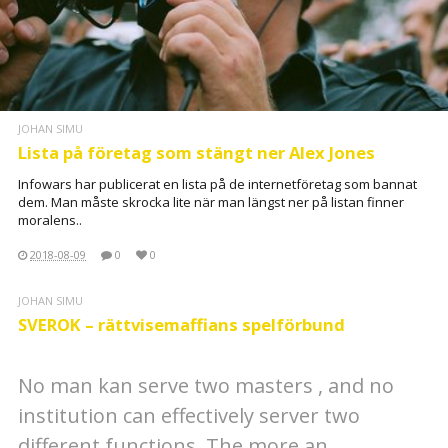
JOHAN SIMU
Lista på företag som stängt ner Alex Jones
Infowars har publicerat en lista på de internetföretag som bannat
dem. Man måste skrocka lite när man längst ner på listan finner
moralens..
2018-08-09
0
0
JOHAN SIMU
SVEROK – rättvisemaffians spelförbund
No man kan serve two masters , and no
institution can effectively server two
different functions. The more an