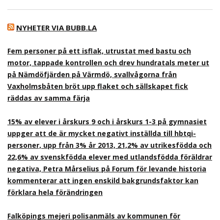
NYHETER VIA BUBB.LA
Fem personer på ett isflak, utrustat med bastu och
motor, tappade kontrollen och drev hundratals meter ut
på Nämdöfjärden på Värmdö, svallvågorna från
Vaxholmsbåten bröt upp flaket och sällskapet fick
räddas av samma färja
15% av elever i årskurs 9 och i årskurs 1-3 på gymnasiet
uppger att de är mycket negativt inställda till hbtqi-
personer, upp från 3% år 2013, 21,2% av utrikesfödda och
22,6% av svenskfödda elever med utlandsfödda föräldrar
negativa, Petra Mårselius på Forum för levande historia
kommenterar att ingen enskild bakgrundsfaktor kan
förklara hela förändringen
Falköpings mejeri polisanmäls av kommunen för