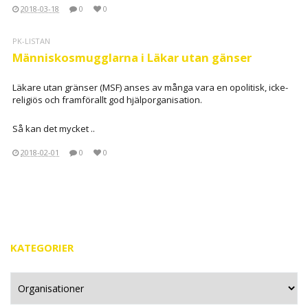
2018-03-18
0
0
PK-LISTAN
Människosmugglarna i Läkar utan gänser
Läkare utan gränser (MSF) anses av många vara en opolitisk, icke-
religiös och framförallt god hjälporganisation.
Så kan det mycket ..
2018-02-01
0
0
KATEGORIER
Kategorier