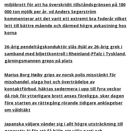
miljöbrott för att ha överskridit tillståndsgränsen på 180
000 ton mjölk per år, vd Anders Segerström
kommenterar att det varit ett extremt bra foderår vilket
lett till bättre mående och därmed högre avkastning hos
korna
36-årig pendeltågskonduktör slås ihjäl av 26-årig grek i
samband med biljettkontroll i Rheinland-Pfalz i Tyskland,
gärningsmannen greps på plats
Marius Borg Høiby grips av norsk polis misstänkt för
misshandel, olaga hot och överträdelse av
kontaktförbud, häktas sedermera i upp till fyra veckor
då risk för ytterligare brott anses föreligga, sker dagen
före starten av rättegång rörande tidigare anklagelser
om våldtäkt
Japanska väljare vänder sig i allt högre utsträckning till
generativ AI för att få hjälp att välja parti och