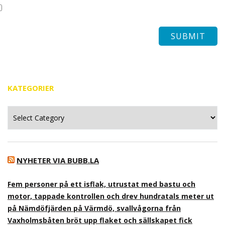
KATEGORIER
Kategorier
NYHETER VIA BUBB.LA
Fem personer på ett isflak, utrustat med bastu och
motor, tappade kontrollen och drev hundratals meter ut
på Nämdöfjärden på Värmdö, svallvågorna från
Vaxholmsbåten bröt upp flaket och sällskapet fick