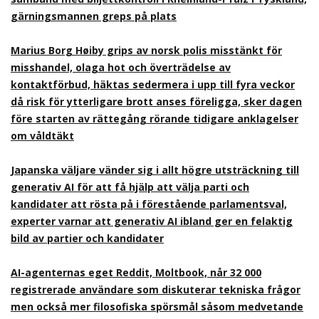
gärningsmannen greps på plats
Marius Borg Høiby grips av norsk polis misstänkt för
misshandel, olaga hot och överträdelse av
kontaktförbud, häktas sedermera i upp till fyra veckor
då risk för ytterligare brott anses föreligga, sker dagen
före starten av rättegång rörande tidigare anklagelser
om våldtäkt
Japanska väljare vänder sig i allt högre utsträckning till
generativ AI för att få hjälp att välja parti och
kandidater att rösta på i förestående parlamentsval,
experter varnar att generativ AI ibland ger en felaktig
bild av partier och kandidater
AI-agenternas eget Reddit, Moltbook, når 32 000
registrerade användare som diskuterar tekniska frågor
men också mer filosofiska spörsmål såsom medvetande