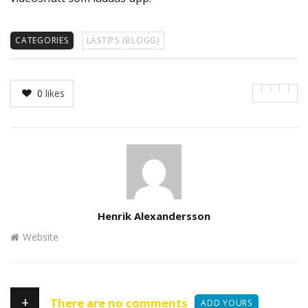
CATEGORIES
LÄSTIPS (BLOGG)
0
likes
Author
Henrik Alexandersson
Website
+
There are no comments
ADD YOURS