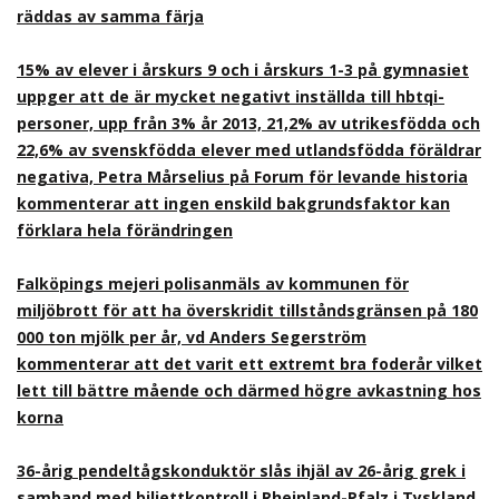
räddas av samma färja
15% av elever i årskurs 9 och i årskurs 1-3 på gymnasiet
uppger att de är mycket negativt inställda till hbtqi-
personer, upp från 3% år 2013, 21,2% av utrikesfödda och
22,6% av svenskfödda elever med utlandsfödda föräldrar
negativa, Petra Mårselius på Forum för levande historia
kommenterar att ingen enskild bakgrundsfaktor kan
förklara hela förändringen
Falköpings mejeri polisanmäls av kommunen för
miljöbrott för att ha överskridit tillståndsgränsen på 180
000 ton mjölk per år, vd Anders Segerström
kommenterar att det varit ett extremt bra foderår vilket
lett till bättre mående och därmed högre avkastning hos
korna
36-årig pendeltågskonduktör slås ihjäl av 26-årig grek i
samband med biljettkontroll i Rheinland-Pfalz i Tyskland,