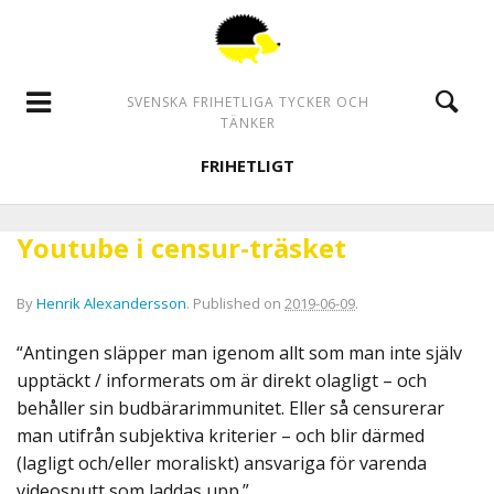
SVENSKA FRIHETLIGA TYCKER OCH
TÄNKER
FRIHETLIGT
Youtube i censur-träsket
By
Henrik Alexandersson
.
Published on
2019-06-09
.
“Antingen släpper man igenom allt som man inte själv
upptäckt / informerats om är direkt olagligt – och
behåller sin budbärarimmunitet. Eller så censurerar
man utifrån subjektiva kriterier – och blir därmed
(lagligt och/eller moraliskt) ansvariga för varenda
videosnutt som laddas upp.”