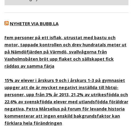
NYHETER VIA BUBB.LA
Fem personer på ett isflak, utrustat med bastu och
motor, tappade kontrollen och drev hundratals meter ut
på Nämdöfjärden på Värmdö, svallvågorna från
Vaxholmsbåten bröt upp flaket och sällskapet fick
räddas av samma färja
15% av elever i årskurs 9 och i årskurs 1-3 på gymnasiet
uppger att de är mycket negativt inställda till hbtqi-
personer, upp från 3% år 2013, 21,2% av utrikesfödda och
22,6% av svenskfödda elever med utlandsfödda föräldrar
negativa, Petra Mårselius på Forum för levande historia
kommenterar att ingen enskild bakgrundsfaktor kan
förklara hela förändringen