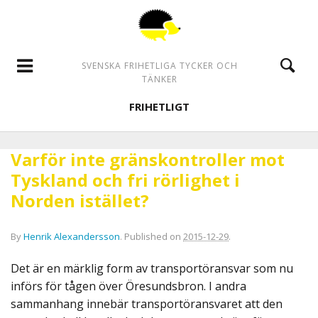
SVENSKA FRIHETLIGA TYCKER OCH
TÄNKER
FRIHETLIGT
Varför inte gränskontroller mot
Tyskland och fri rörlighet i
Norden istället?
By
Henrik Alexandersson
.
Published on
2015-12-29
.
Det är en märklig form av transportöransvar som nu
införs för tågen över Öresundsbron. I andra
sammanhang innebär transportöransvaret att den