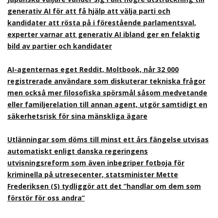
generativ AI för att få hjälp att välja parti och
kandidater att rösta på i förestående parlamentsval,
experter varnar att generativ AI ibland ger en felaktig
bild av partier och kandidater
AI-agenternas eget Reddit, Moltbook, når 32 000
registrerade användare som diskuterar tekniska frågor
men också mer filosofiska spörsmål såsom medvetande
eller familjerelation till annan agent, utgör samtidigt en
säkerhetsrisk för sina mänskliga ägare
Utlänningar som döms till minst ett års fängelse utvisas
automatiskt enligt danska regeringens
utvisningsreform som även inbegriper fotboja för
kriminella på utresecenter, statsminister Mette
Frederiksen (S) tydliggör att det ”handlar om dem som
förstör för oss andra”