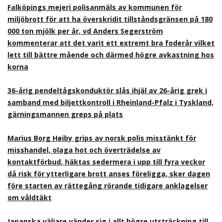
Falköpings mejeri polisanmäls av kommunen för
miljöbrott för att ha överskridit tillståndsgränsen på 180
000 ton mjölk per år, vd Anders Segerström
kommenterar att det varit ett extremt bra foderår vilket
lett till bättre mående och därmed högre avkastning hos
korna
36-årig pendeltågskonduktör slås ihjäl av 26-årig grek i
samband med biljettkontroll i Rheinland-Pfalz i Tyskland,
gärningsmannen greps på plats
Marius Borg Høiby grips av norsk polis misstänkt för
misshandel, olaga hot och överträdelse av
kontaktförbud, häktas sedermera i upp till fyra veckor
då risk för ytterligare brott anses föreligga, sker dagen
före starten av rättegång rörande tidigare anklagelser
om våldtäkt
Japanska väljare vänder sig i allt högre utsträckning till