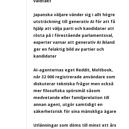
våldtäkt
Japanska väljare vänder sig i allt högre
utsträckning till generativ AI för att få
hjälp att välja parti och kandidater att
rösta på i förestående parlamentsval,
experter varnar att generativ AI ibland
ger en felaktig bild av partier och
kandidater
AI-agenternas eget Reddit, Moltbook,
når 32 000 registrerade användare som
diskuterar tekniska frågor men också
mer filosofiska spörsmål såsom
medvetande eller familjerelation till
annan agent, utgör samtidigt en
säkerhetsrisk för sina mänskliga ägare
Utlänningar som döms till minst ett års