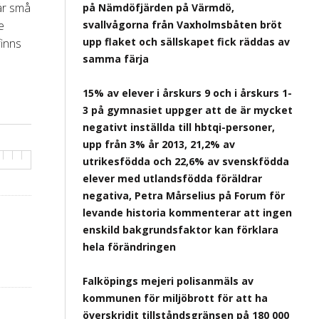
 är små
på Nämdöfjärden på Värmdö,
e
svallvågorna från Vaxholmsbåten bröt
upp flaket och sällskapet fick räddas av
finns
samma färja
15% av elever i årskurs 9 och i årskurs 1-
3 på gymnasiet uppger att de är mycket
negativt inställda till hbtqi-personer,
upp från 3% år 2013, 21,2% av
utrikesfödda och 22,6% av svenskfödda
elever med utlandsfödda föräldrar
negativa, Petra Mårselius på Forum för
levande historia kommenterar att ingen
enskild bakgrundsfaktor kan förklara
hela förändringen
Falköpings mejeri polisanmäls av
kommunen för miljöbrott för att ha
överskridit tillståndsgränsen på 180 000