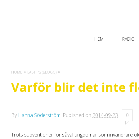
Primary
HEM
RADIO
Navigation
HOME
LÄSTIPS (BLOGG)
Varför blir det inte f
By
Hanna Söderström
.
Published on
2014-09-23
.
0
Trots subventioner för såväl ungdomar som invandrare ökar 