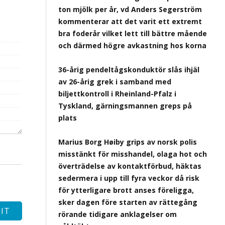
ton mjölk per år, vd Anders Segerström
kommenterar att det varit ett extremt
bra foderår vilket lett till bättre mående
och därmed högre avkastning hos korna
36-årig pendeltågskonduktör slås ihjäl
av 26-årig grek i samband med
biljettkontroll i Rheinland-Pfalz i
Tyskland, gärningsmannen greps på
plats
Marius Borg Høiby grips av norsk polis
misstänkt för misshandel, olaga hot och
överträdelse av kontaktförbud, häktas
sedermera i upp till fyra veckor då risk
för ytterligare brott anses föreligga,
sker dagen före starten av rättegång
rörande tidigare anklagelser om