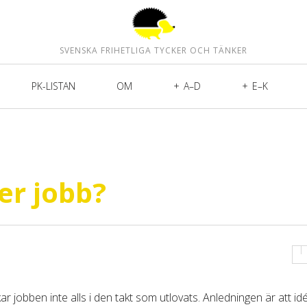
SVENSKA FRIHETLIGA TYCKER OCH TÄNKER
PK-LISTAN
OM
A–D
E–K
ler jobb?
jobben inte alls i den takt som utlovats. Anledningen är att idé