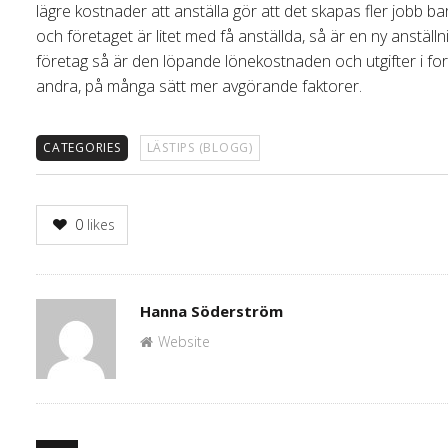
lägre kostnader att anställa gör att det skapas fler jobb 
och företaget är litet med få anställda, så är en ny anstäl
företag så är den löpande lönekostnaden och utgifter i form
andra, på många sätt mer avgörande faktorer.
CATEGORIES
LÄSTIPS (BLOGG)
0
likes
Author
Hanna Söderström
Website