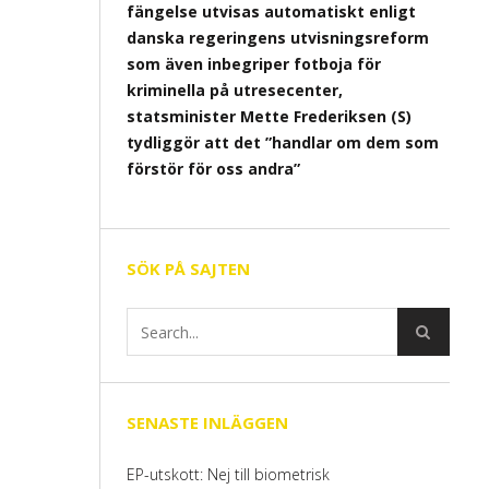
fängelse utvisas automatiskt enligt
danska regeringens utvisningsreform
som även inbegriper fotboja för
kriminella på utresecenter,
statsminister Mette Frederiksen (S)
tydliggör att det ”handlar om dem som
förstör för oss andra”
SÖK PÅ SAJTEN
SENASTE INLÄGGEN
EP-utskott: Nej till biometrisk