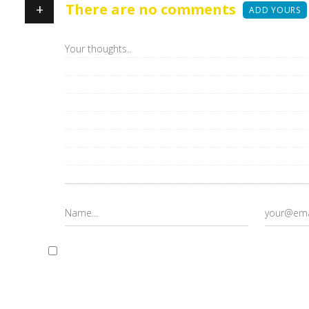
+
There are no comments
ADD YOURS