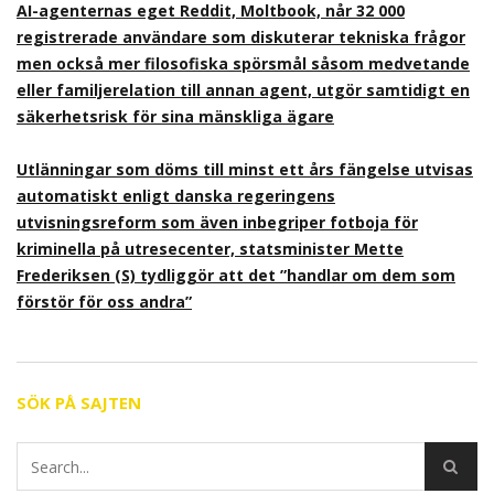
AI-agenternas eget Reddit, Moltbook, når 32 000
registrerade användare som diskuterar tekniska frågor
men också mer filosofiska spörsmål såsom medvetande
eller familjerelation till annan agent, utgör samtidigt en
säkerhetsrisk för sina mänskliga ägare
Utlänningar som döms till minst ett års fängelse utvisas
automatiskt enligt danska regeringens
utvisningsreform som även inbegriper fotboja för
kriminella på utresecenter, statsminister Mette
Frederiksen (S) tydliggör att det ”handlar om dem som
förstör för oss andra”
SÖK PÅ SAJTEN