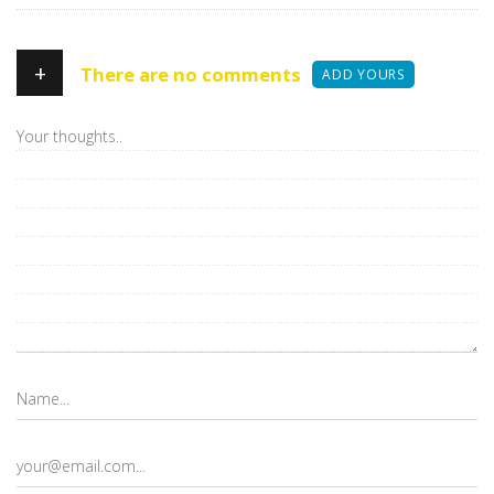
+
There are no comments
ADD YOURS