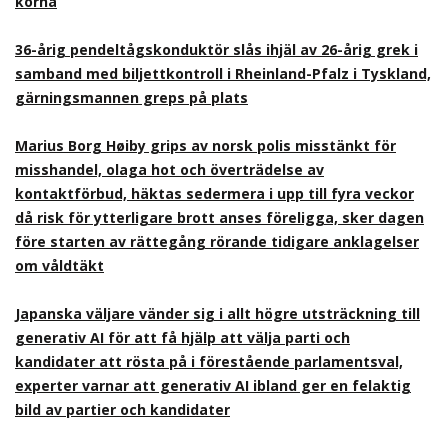
korna
36-årig pendeltågskonduktör slås ihjäl av 26-årig grek i
samband med biljettkontroll i Rheinland-Pfalz i Tyskland,
gärningsmannen greps på plats
Marius Borg Høiby grips av norsk polis misstänkt för
misshandel, olaga hot och överträdelse av
kontaktförbud, häktas sedermera i upp till fyra veckor
då risk för ytterligare brott anses föreligga, sker dagen
före starten av rättegång rörande tidigare anklagelser
om våldtäkt
Japanska väljare vänder sig i allt högre utsträckning till
generativ AI för att få hjälp att välja parti och
kandidater att rösta på i förestående parlamentsval,
experter varnar att generativ AI ibland ger en felaktig
bild av partier och kandidater