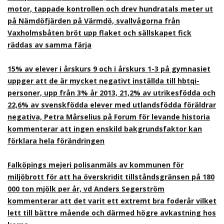
motor, tappade kontrollen och drev hundratals meter ut
på Nämdöfjärden på Värmdö, svallvågorna från
Vaxholmsbåten bröt upp flaket och sällskapet fick
räddas av samma färja
15% av elever i årskurs 9 och i årskurs 1-3 på gymnasiet
uppger att de är mycket negativt inställda till hbtqi-
personer, upp från 3% år 2013, 21,2% av utrikesfödda och
22,6% av svenskfödda elever med utlandsfödda föräldrar
negativa, Petra Mårselius på Forum för levande historia
kommenterar att ingen enskild bakgrundsfaktor kan
förklara hela förändringen
Falköpings mejeri polisanmäls av kommunen för
miljöbrott för att ha överskridit tillståndsgränsen på 180
000 ton mjölk per år, vd Anders Segerström
kommenterar att det varit ett extremt bra foderår vilket
lett till bättre mående och därmed högre avkastning hos