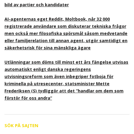
bild av partier och kandidater
AI-agenternas eget Reddit, Moltbook, når 32 000
registrerade användare som diskuterar tekniska frågor
men också mer filosofiska spörsmål såsom medvetande
eller familjerelation till annan agent, utgör samtidigt en
säkerhetsrisk för sina mänskliga ägare
Utlänningar som döms till minst ett års fängelse utvisas
automatiskt enligt danska regeringens
utvisningsreform som även inbegriper fotboja för
kriminella på utresecenter, statsminister Mette
Frederiksen (S) tydliggör att det ”handlar om dem som
förstör för oss andra”
SÖK PÅ SAJTEN