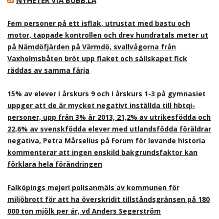
NYHETER VIA BUBB.LA
Fem personer på ett isflak, utrustat med bastu och
motor, tappade kontrollen och drev hundratals meter ut
på Nämdöfjärden på Värmdö, svallvågorna från
Vaxholmsbåten bröt upp flaket och sällskapet fick
räddas av samma färja
15% av elever i årskurs 9 och i årskurs 1-3 på gymnasiet
uppger att de är mycket negativt inställda till hbtqi-
personer, upp från 3% år 2013, 21,2% av utrikesfödda och
22,6% av svenskfödda elever med utlandsfödda föräldrar
negativa, Petra Mårselius på Forum för levande historia
kommenterar att ingen enskild bakgrundsfaktor kan
förklara hela förändringen
Falköpings mejeri polisanmäls av kommunen för
miljöbrott för att ha överskridit tillståndsgränsen på 180
000 ton mjölk per år, vd Anders Segerström