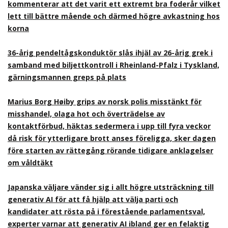
kommenterar att det varit ett extremt bra foderår vilket
lett till bättre mående och därmed högre avkastning hos
korna
36-årig pendeltågskonduktör slås ihjäl av 26-årig grek i
samband med biljettkontroll i Rheinland-Pfalz i Tyskland,
gärningsmannen greps på plats
Marius Borg Høiby grips av norsk polis misstänkt för
misshandel, olaga hot och överträdelse av
kontaktförbud, häktas sedermera i upp till fyra veckor
då risk för ytterligare brott anses föreligga, sker dagen
före starten av rättegång rörande tidigare anklagelser
om våldtäkt
Japanska väljare vänder sig i allt högre utsträckning till
generativ AI för att få hjälp att välja parti och
kandidater att rösta på i förestående parlamentsval,
experter varnar att generativ AI ibland ger en felaktig