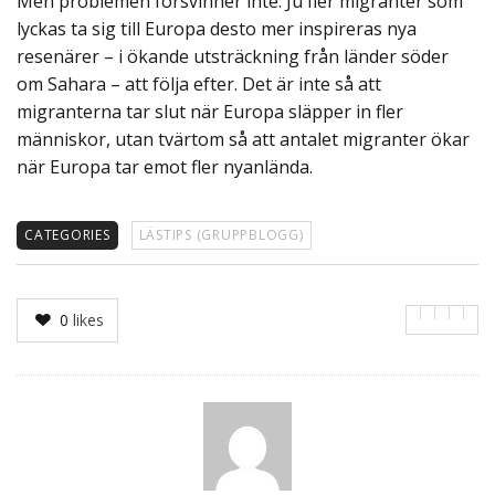
Men problemen försvinner inte. Ju fler migranter som
lyckas ta sig till Europa desto mer inspireras nya
resenärer – i ökande utsträckning från länder söder
om Sahara – att följa efter. Det är inte så att
migranterna tar slut när Europa släpper in fler
människor, utan tvärtom så att antalet migranter ökar
när Europa tar emot fler nyanlända.
CATEGORIES
LÄSTIPS (GRUPPBLOGG)
0
likes