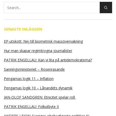
SENASTE INLÄGGEN
EP-utskott: Nej till biometrisk massövervakning
Hur man skapar regimtrogna journalister
PATRIK ENGELLAU: Kan vi lita på antidemokraterna?
Sanningsministeriet – Rosenrasande
Pengarnas logik 11 – Inflation
Pengarnas logik 10 – Lånandets dynamik
JAN-OLOF SANDGREN: Etnicitet spelar roll
PATRIK ENGELLAU: Folkutbyte II
ANDERS LEION: Sveriges obehagligaste politiker IV