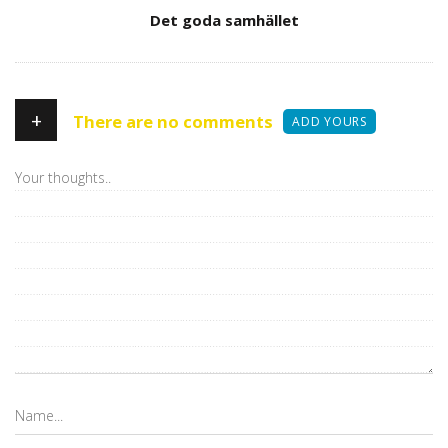
Author
Det goda samhället
+
There are no comments
ADD YOURS