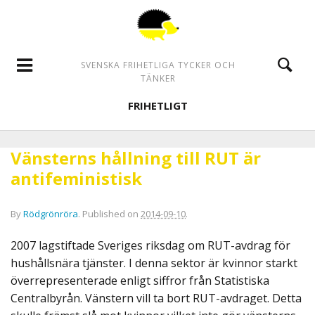
SVENSKA FRIHETLIGA TYCKER OCH
TÄNKER
FRIHETLIGT
Vänsterns hållning till RUT är
antifeministisk
By
Rödgrönröra
.
Published on
2014-09-10
.
2007 lagstiftade Sveriges riksdag om RUT-avdrag för
hushållsnära tjänster. I denna sektor är kvinnor starkt
överrepresenterade enligt siffror från Statistiska
Centralbyrån. Vänstern vill ta bort RUT-avdraget. Detta