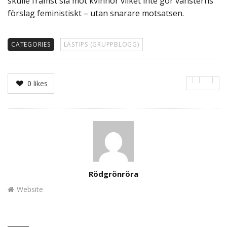
skulle främst slå mot kvinnor vilket inte gör vänsterns
förslag feministiskt – utan snarare motsatsen.
CATEGORIES
LÄSTIPS (GRUPPBLOGG)
0
likes
Author
Rödgrönröra
Website