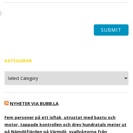
KATEGORIER
Kategorier
NYHETER VIA BUBB.LA
Fem personer på ett isflak, utrustat med bastu och
motor, tappade kontrollen och drev hundratals meter ut
på Nämdöfjärden på Värmdö, svallvågorna från