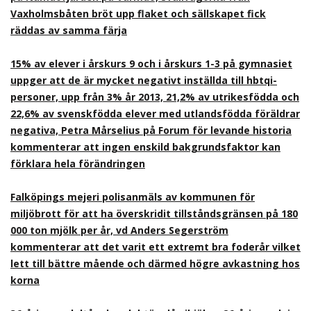
Vaxholmsbåten bröt upp flaket och sällskapet fick
räddas av samma färja
15% av elever i årskurs 9 och i årskurs 1-3 på gymnasiet
uppger att de är mycket negativt inställda till hbtqi-
personer, upp från 3% år 2013, 21,2% av utrikesfödda och
22,6% av svenskfödda elever med utlandsfödda föräldrar
negativa, Petra Mårselius på Forum för levande historia
kommenterar att ingen enskild bakgrundsfaktor kan
förklara hela förändringen
Falköpings mejeri polisanmäls av kommunen för
miljöbrott för att ha överskridit tillståndsgränsen på 180
000 ton mjölk per år, vd Anders Segerström
kommenterar att det varit ett extremt bra foderår vilket
lett till bättre mående och därmed högre avkastning hos
korna