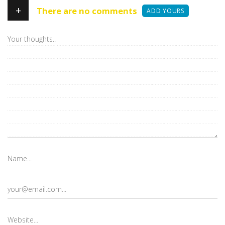
+
There are no comments
ADD YOURS