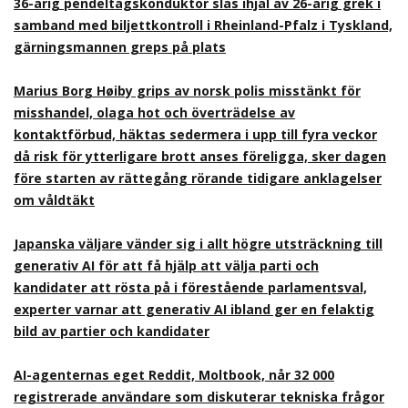
36-årig pendeltågskonduktör slås ihjäl av 26-årig grek i
samband med biljettkontroll i Rheinland-Pfalz i Tyskland,
gärningsmannen greps på plats
Marius Borg Høiby grips av norsk polis misstänkt för
misshandel, olaga hot och överträdelse av
kontaktförbud, häktas sedermera i upp till fyra veckor
då risk för ytterligare brott anses föreligga, sker dagen
före starten av rättegång rörande tidigare anklagelser
om våldtäkt
Japanska väljare vänder sig i allt högre utsträckning till
generativ AI för att få hjälp att välja parti och
kandidater att rösta på i förestående parlamentsval,
experter varnar att generativ AI ibland ger en felaktig
bild av partier och kandidater
AI-agenternas eget Reddit, Moltbook, når 32 000
registrerade användare som diskuterar tekniska frågor