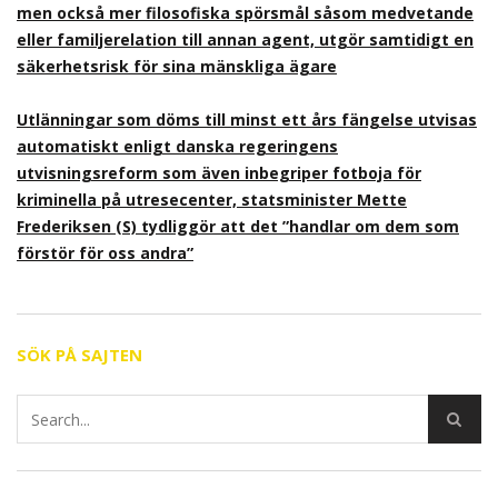
men också mer filosofiska spörsmål såsom medvetande
eller familjerelation till annan agent, utgör samtidigt en
säkerhetsrisk för sina mänskliga ägare
Utlänningar som döms till minst ett års fängelse utvisas
automatiskt enligt danska regeringens
utvisningsreform som även inbegriper fotboja för
kriminella på utresecenter, statsminister Mette
Frederiksen (S) tydliggör att det ”handlar om dem som
förstör för oss andra”
SÖK PÅ SAJTEN