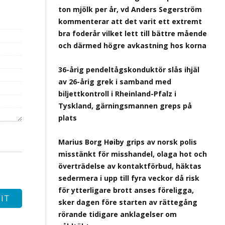
ton mjölk per år, vd Anders Segerström
kommenterar att det varit ett extremt
bra foderår vilket lett till bättre mående
och därmed högre avkastning hos korna
36-årig pendeltågskonduktör slås ihjäl
av 26-årig grek i samband med
biljettkontroll i Rheinland-Pfalz i
Tyskland, gärningsmannen greps på
plats
Marius Borg Høiby grips av norsk polis
misstänkt för misshandel, olaga hot och
överträdelse av kontaktförbud, häktas
sedermera i upp till fyra veckor då risk
för ytterligare brott anses föreligga,
sker dagen före starten av rättegång
rörande tidigare anklagelser om