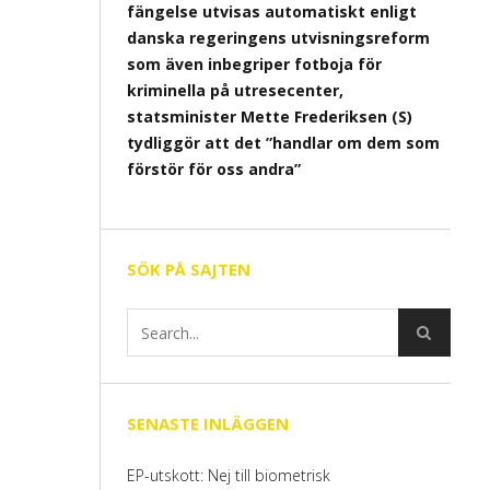
fängelse utvisas automatiskt enligt
danska regeringens utvisningsreform
som även inbegriper fotboja för
kriminella på utresecenter,
statsminister Mette Frederiksen (S)
tydliggör att det ”handlar om dem som
förstör för oss andra”
SÖK PÅ SAJTEN
SENASTE INLÄGGEN
EP-utskott: Nej till biometrisk