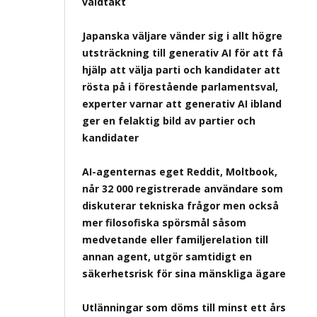
våldtäkt
Japanska väljare vänder sig i allt högre
utsträckning till generativ AI för att få
hjälp att välja parti och kandidater att
rösta på i förestående parlamentsval,
experter varnar att generativ AI ibland
ger en felaktig bild av partier och
kandidater
AI-agenternas eget Reddit, Moltbook,
når 32 000 registrerade användare som
diskuterar tekniska frågor men också
mer filosofiska spörsmål såsom
medvetande eller familjerelation till
annan agent, utgör samtidigt en
säkerhetsrisk för sina mänskliga ägare
Utlänningar som döms till minst ett års