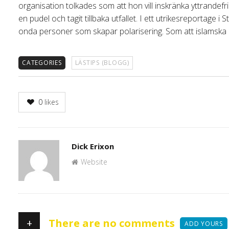
organisation tolkades som att hon vill inskränka yttrandefri
en pudel och tagit tillbaka utfallet. I ett utrikesreportage i
onda personer som skapar polarisering. Som att islamska m
CATEGORIES
LÄSTIPS (BLOGG)
0
likes
Author
Dick Erixon
Website
+
There are no comments
ADD YOURS