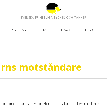
SVENSKA FRIHETLIGA TYCKER OCH TÄNKER
PK-LISTAN
OM
A–D
E–K
orns motståndare
fördömer islamisk terror. Hennes uttalande till en muslimsk