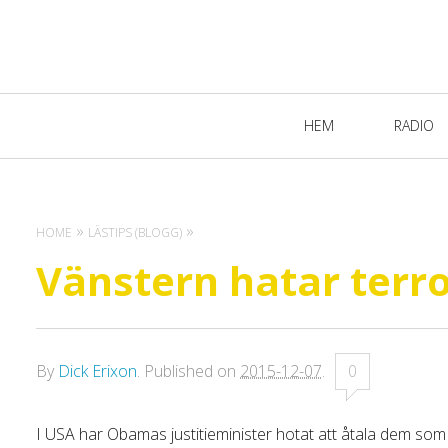
Primary
HEM
RADIO
Navigation
HOME
LÄSTIPS (BLOGG)
Vänstern hatar terr
By
Dick Erixon
.
Published on
2015-12-07
.
0
I USA har Obamas justitieminister hotat att åtala dem som 