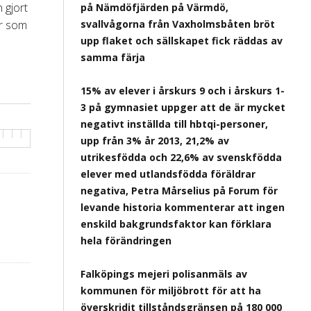
 gjort
på Nämdöfjärden på Värmdö,
er som
svallvågorna från Vaxholmsbåten bröt
upp flaket och sällskapet fick räddas av
samma färja
15% av elever i årskurs 9 och i årskurs 1-
3 på gymnasiet uppger att de är mycket
negativt inställda till hbtqi-personer,
upp från 3% år 2013, 21,2% av
utrikesfödda och 22,6% av svenskfödda
elever med utlandsfödda föräldrar
negativa, Petra Mårselius på Forum för
levande historia kommenterar att ingen
enskild bakgrundsfaktor kan förklara
hela förändringen
Falköpings mejeri polisanmäls av
kommunen för miljöbrott för att ha
överskridit tillståndsgränsen på 180 000