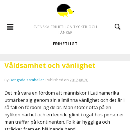
SVENSKA FRIHETLIGA TYCKER OCH
TÄNKER
FRIHETLIGT
Våldsamhet och vänlighet
By
Det goda samhället
.
Published on
2017-08-20
.
Det må vara en fördom att människor i Latinamerika
utmärker sig genom sin allmänna vänlighet och det är i
så fall en fördom jag delar. Man stöter ofta på en
nyfiken närhet och en leende glimt i ögat hos personer
man träffar på kontinenten. Folk är hyggliga och
sträcker fram en hjälpande hand.