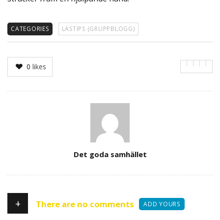
CATEGORIES
LÄSTIPS (GRUPPBLOGG)
0
likes
Author
Det goda samhället
+
There are no comments
ADD YOURS