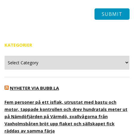
KATEGORIER
Kategorier
NYHETER VIA BUBB.LA
Fem personer på ett isflak, utrustat med bastu och
motor, tappade kontrollen och drev hundratals meter ut
på Nämdöfjärden på Värmdö, svallvågorna från
Vaxholmsbåten bröt upp flaket och sällskapet fick
räddas av samma färja