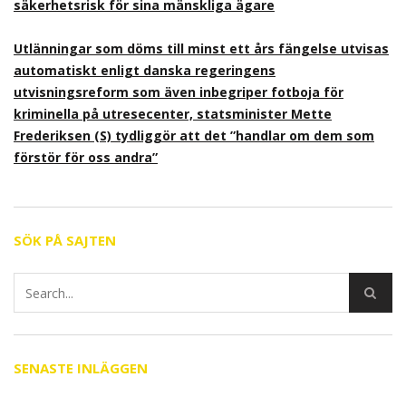
säkerhetsrisk för sina mänskliga ägare
Utlänningar som döms till minst ett års fängelse utvisas
automatiskt enligt danska regeringens
utvisningsreform som även inbegriper fotboja för
kriminella på utresecenter, statsminister Mette
Frederiksen (S) tydliggör att det ”handlar om dem som
förstör för oss andra”
SÖK PÅ SAJTEN
SENASTE INLÄGGEN