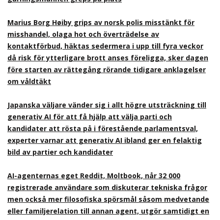
Marius Borg Høiby grips av norsk polis misstänkt för
misshandel, olaga hot och överträdelse av
kontaktförbud, häktas sedermera i upp till fyra veckor
då risk för ytterligare brott anses föreligga, sker dagen
före starten av rättegång rörande tidigare anklagelser
om våldtäkt
Japanska väljare vänder sig i allt högre utsträckning till
generativ AI för att få hjälp att välja parti och
kandidater att rösta på i förestående parlamentsval,
experter varnar att generativ AI ibland ger en felaktig
bild av partier och kandidater
AI-agenternas eget Reddit, Moltbook, når 32 000
registrerade användare som diskuterar tekniska frågor
men också mer filosofiska spörsmål såsom medvetande
eller familjerelation till annan agent, utgör samtidigt en