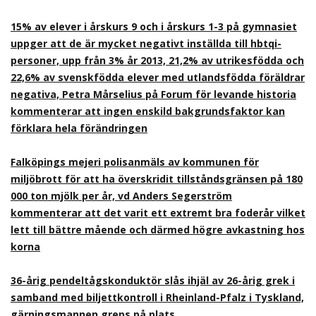
15% av elever i årskurs 9 och i årskurs 1-3 på gymnasiet
uppger att de är mycket negativt inställda till hbtqi-
personer, upp från 3% år 2013, 21,2% av utrikesfödda och
22,6% av svenskfödda elever med utlandsfödda föräldrar
negativa, Petra Mårselius på Forum för levande historia
kommenterar att ingen enskild bakgrundsfaktor kan
förklara hela förändringen
Falköpings mejeri polisanmäls av kommunen för
miljöbrott för att ha överskridit tillståndsgränsen på 180
000 ton mjölk per år, vd Anders Segerström
kommenterar att det varit ett extremt bra foderår vilket
lett till bättre mående och därmed högre avkastning hos
korna
36-årig pendeltågskonduktör slås ihjäl av 26-årig grek i
samband med biljettkontroll i Rheinland-Pfalz i Tyskland,
gärningsmannen greps på plats