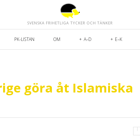
SVENSKA FRIHETLIGA TYCKER OCH TÄNKER
PK-LISTAN
OM
A–D
E–K
ige göra åt Islamiska