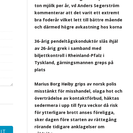
ton mjölk per år, vd Anders Segerström
kommenterar att det varit ett extremt
bra foderår vilket lett till bättre mående
och därmed högre avkastning hos korna
36-årig pendeltågskonduktör slås ihjäl
av 26-årig grek i samband med
biljettkontroll i Rheinland-Pfalz i
Tyskland, gärningsmannen greps på
plats
Marius Borg Høiby grips av norsk polis
misstänkt för misshandel, olaga hot och
överträdelse av kontaktförbud, häktas
sedermera i upp till fyra veckor då risk
för ytterligare brott anses föreligga,
sker dagen före starten av rättegång
rörande tidigare anklagelser om