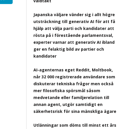
våldtäkt
Japanska väljare vänder sig i allt högre
utsträckning till generativ AI för att få
hjälp att välja parti och kandidater att
rösta på i förestående parlamentsval,
experter varnar att generativ AI ibland
ger en felaktig bild av partier och
kandidater
AI-agenternas eget Reddit, Moltbook,
når 32 000 registrerade användare som
diskuterar tekniska frågor men också
mer filosofiska spörsmål såsom
medvetande eller familjerelation till
annan agent, utgör samtidigt en
säkerhetsrisk för sina mänskliga ägare
Utlänningar som döms till minst ett års