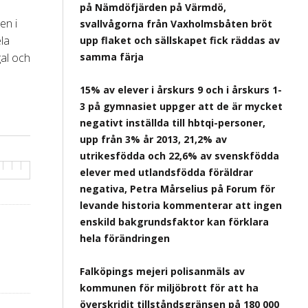
på Nämdöfjärden på Värmdö,
en i
svallvågorna från Vaxholmsbåten bröt
la
upp flaket och sällskapet fick räddas av
gal och
samma färja
15% av elever i årskurs 9 och i årskurs 1-
3 på gymnasiet uppger att de är mycket
negativt inställda till hbtqi-personer,
upp från 3% år 2013, 21,2% av
utrikesfödda och 22,6% av svenskfödda
elever med utlandsfödda föräldrar
negativa, Petra Mårselius på Forum för
levande historia kommenterar att ingen
enskild bakgrundsfaktor kan förklara
hela förändringen
Falköpings mejeri polisanmäls av
kommunen för miljöbrott för att ha
överskridit tillståndsgränsen på 180 000