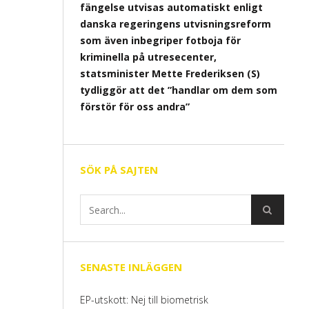
fängelse utvisas automatiskt enligt
danska regeringens utvisningsreform
som även inbegriper fotboja för
kriminella på utresecenter,
statsminister Mette Frederiksen (S)
tydliggör att det ”handlar om dem som
förstör för oss andra”
SÖK PÅ SAJTEN
SENASTE INLÄGGEN
EP-utskott: Nej till biometrisk