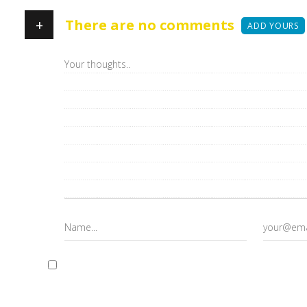
+
There are no comments
ADD YOURS