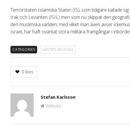
Terrorstaten Islamiska Staten (IS), som tidigare kallade sig 
Irak och Levanten (ISIL) men som nu skippat den geografi
den muslimska världen, med vilket man även avser ickemus
Israel, har haft oväntat stora militära framgångar i inbördes
CATEGORIES
LÄSTIPS (BLOGG)
0
likes
Author
Stefan Karlsson
Website