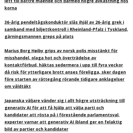
lett till bättre mående och därmed högre avkastning hos
korna
36-årig pendeltågskonduktör slås ihjäl av 26-årig grek i
samband med biljettkontroll i Rheinland-Pfalz i Tyskland,
gärningsmannen greps på plats
Marius Borg Høiby grips av norsk polis misstänkt för
misshandel, olaga hot och överträdelse av
kontaktförbud, häktas sedermera i upp till fyra veckor
då risk för ytterligare brott anses föreligga, sker dagen
före starten av rättegång rörande tidigare anklagelser
om våldtäkt
Japanska väljare vänder sig i allt högre utsträckning till
generativ AI för att få hjälp att välja parti och
kandidater att rösta på i förestående parlamentsval,
experter varnar att generativ AI ibland ger en felaktig
bild av partier och kandidater