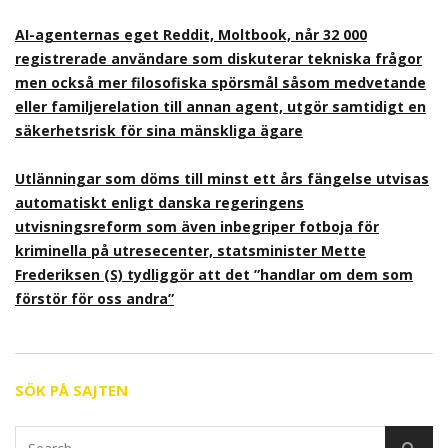
AI-agenternas eget Reddit, Moltbook, når 32 000
registrerade användare som diskuterar tekniska frågor
men också mer filosofiska spörsmål såsom medvetande
eller familjerelation till annan agent, utgör samtidigt en
säkerhetsrisk för sina mänskliga ägare
Utlänningar som döms till minst ett års fängelse utvisas
automatiskt enligt danska regeringens
utvisningsreform som även inbegriper fotboja för
kriminella på utresecenter, statsminister Mette
Frederiksen (S) tydliggör att det ”handlar om dem som
förstör för oss andra”
SÖK PÅ SAJTEN