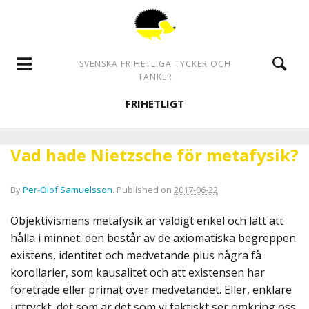
SVENSKA FRIHETLIGA TYCKER OCH
TÄNKER
FRIHETLIGT
Vad hade Nietzsche för metafysik?
By
Per-Olof Samuelsson
.
Published on
2017-06-22
.
Objektivismens metafysik är väldigt enkel och lätt att
hålla i minnet: den består av de axiomatiska begreppen
existens, identitet och medvetande plus några få
korollarier, som kausalitet och att existensen har
företräde eller primat över medvetandet. Eller, enklare
uttryckt, det som är det som vi faktiskt ser omkring oss,