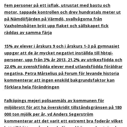
Fem personer på ett isflak, utrustat med bastu och
motor, tappade kontrollen och drev hundratals meter ut
på Nämdöfjärden på Värmdö, svallvågorna från
Vaxholmsbåten bröt upp flaket och sällskapet fick
räddas av samma färja
15% av elever i årskurs 9 och i årskurs 1-3 på gymnasiet
uppger att de är mycket negativt inställda till hbtqi-
personer, upp från 3% år 2013, 21,2% av utrikesfödda och
22,6% av svenskfödda elever med utlandsfödda föräldrar
negativa, Petra Mårselius på Forum för levande historia
kommenterar att ingen enskild bakgrundsfaktor kan
förklara hela förändringen
Falköpings mejeri polisanmäls av kommunen för
miljöbrott för att ha överskridit tillståndsgränsen på 180
000 ton mjölk per år, vd Anders Segerström
kommenterar att det varit ett extremt bra foderår vilket