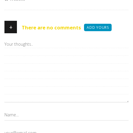
+
There are no comments
ADD YOURS