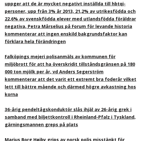
uppger att de är mycket negativt inställda till hbtqi-
personer, upp från 3% år 2013, 21,2% av utrikesfödda och
22,6% av svenskfödda elever med utlandsfödda föräldrar
negativa, Petra Mårselius på Forum för levande historia
kommenterar att ingen enskild bakgrundsfaktor kan
förklara hela förändringen
Falköpings mejeri polisanmäls av kommunen för
miljöbrott för att ha överskridit tillståndsgränsen på 180
000 ton mjölk per år, vd Anders Segerström
kommenterar att det varit ett extremt bra foderår vilket
lett till bättre mående och därmed högre avkastning hos
korna
36-årig pendeltågskonduktör slås ihjäl av 26-årig grek i
samband med biljettkontroll i Rheinland-Pfalz i Tyskland,
gärningsmannen greps på plats
Marius Borg Høiby grips av norsk polis misstänkt för