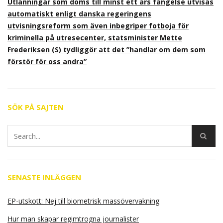
Utlänningar som döms till minst ett års fängelse utvisas
automatiskt enligt danska regeringens
utvisningsreform som även inbegriper fotboja för
kriminella på utresecenter, statsminister Mette
Frederiksen (S) tydliggör att det ”handlar om dem som
förstör för oss andra”
SÖK PÅ SAJTEN
SENASTE INLÄGGEN
EP-utskott: Nej till biometrisk massövervakning
Hur man skapar regimtrogna journalister