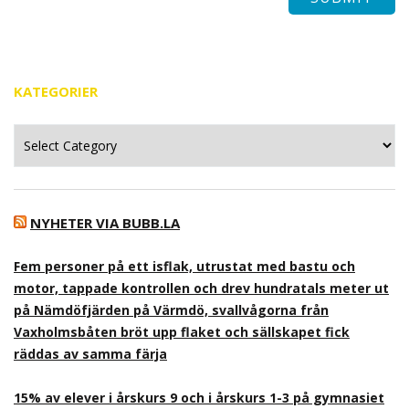
KATEGORIER
Kategorier
NYHETER VIA BUBB.LA
Fem personer på ett isflak, utrustat med bastu och
motor, tappade kontrollen och drev hundratals meter ut
på Nämdöfjärden på Värmdö, svallvågorna från
Vaxholmsbåten bröt upp flaket och sällskapet fick
räddas av samma färja
15% av elever i årskurs 9 och i årskurs 1-3 på gymnasiet