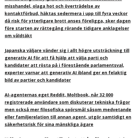
misshandel, olaga hot och överträdelse av
kontaktförbud, häktas sedermera i upp till fyra veckor
då risk för ytterligare brott anses föreligga, sker dagen
före starten av rättegång rörande tidigare anklagelser
om våldtäkt
Japanska väljare vänder sig i allt högre utsträckning till
generativ AI för att få hjälp att välja parti och
kandidater att rösta på i förestående parlamentsval,
experter varnar att generativ AI ibland ger en felaktig
bild av partier och kandidater
AI-agenternas eget Reddit, Moltbook, når 32 000
registrerade användare som diskuterar tekniska frågor
men också mer filosofiska spörsmål såsom medvetande
eller familjerelation till annan agent, utgör samtidigt en
säkerhetsrisk för sina mänskliga ägare