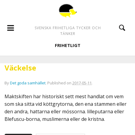
SVENSKA FRIHETLIGA TYCKER OCH
TÄNKER
FRIHETLIGT
Väckelse
By
Det goda samhället
.
Published on
2017-05-11
.
Maktskiften har historiskt sett mest handlat om vem
som ska sitta vid köttgrytorna, den ena stammen eller
den andra, hattarna eller mössorna. lilleputarna eller
Blefuscu-borna, muslimerna eller de kristna.