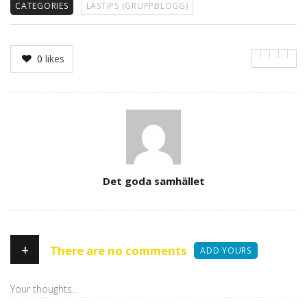
CATEGORIES
LÄSTIPS (GRUPPBLOGG)
0
likes
Author
Det goda samhället
+
There are no comments
ADD YOURS