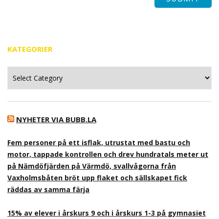
KATEGORIER
Kategorier
NYHETER VIA BUBB.LA
Fem personer på ett isflak, utrustat med bastu och
motor, tappade kontrollen och drev hundratals meter ut
på Nämdöfjärden på Värmdö, svallvågorna från
Vaxholmsbåten bröt upp flaket och sällskapet fick
räddas av samma färja
15% av elever i årskurs 9 och i årskurs 1-3 på gymnasiet