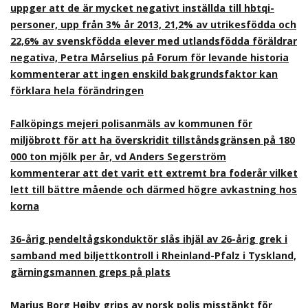
uppger att de är mycket negativt inställda till hbtqi-
personer, upp från 3% år 2013, 21,2% av utrikesfödda och
22,6% av svenskfödda elever med utlandsfödda föräldrar
negativa, Petra Mårselius på Forum för levande historia
kommenterar att ingen enskild bakgrundsfaktor kan
förklara hela förändringen
Falköpings mejeri polisanmäls av kommunen för
miljöbrott för att ha överskridit tillståndsgränsen på 180
000 ton mjölk per år, vd Anders Segerström
kommenterar att det varit ett extremt bra foderår vilket
lett till bättre mående och därmed högre avkastning hos
korna
36-årig pendeltågskonduktör slås ihjäl av 26-årig grek i
samband med biljettkontroll i Rheinland-Pfalz i Tyskland,
gärningsmannen greps på plats
Marius Borg Høiby grips av norsk polis misstänkt för