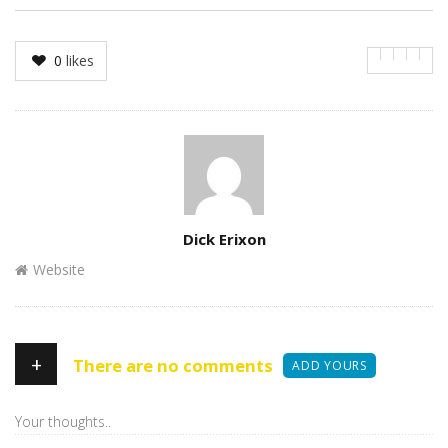
0
likes
Author
Dick Erixon
Website
+
There are no comments
ADD YOURS