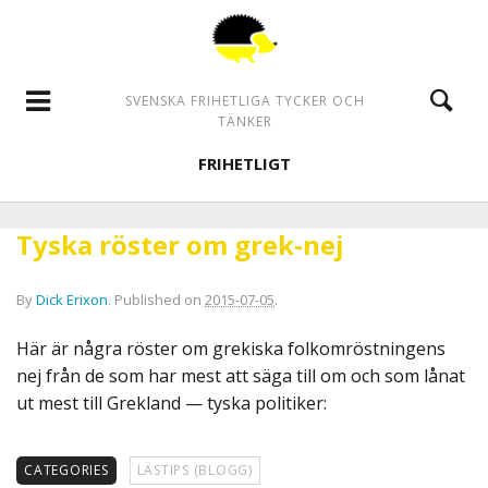
SVENSKA FRIHETLIGA TYCKER OCH
TÄNKER
FRIHETLIGT
Tyska röster om grek-nej
By
Dick Erixon
.
Published on
2015-07-05
.
Här är några röster om grekiska folkomröstningens
nej från de som har mest att säga till om och som lånat
ut mest till Grekland — tyska politiker:
CATEGORIES
LÄSTIPS (BLOGG)