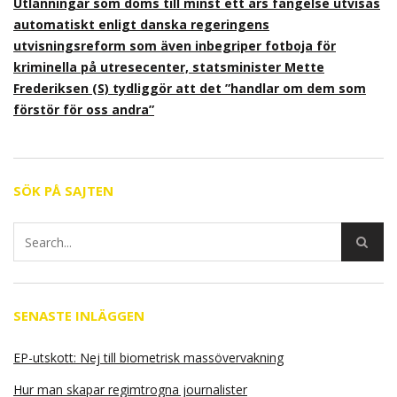
Utlänningar som döms till minst ett års fängelse utvisas
automatiskt enligt danska regeringens
utvisningsreform som även inbegriper fotboja för
kriminella på utresecenter, statsminister Mette
Frederiksen (S) tydliggör att det ”handlar om dem som
förstör för oss andra”
SÖK PÅ SAJTEN
SENASTE INLÄGGEN
EP-utskott: Nej till biometrisk massövervakning
Hur man skapar regimtrogna journalister