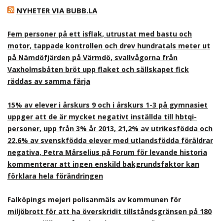
NYHETER VIA BUBB.LA
Fem personer på ett isflak, utrustat med bastu och
motor, tappade kontrollen och drev hundratals meter ut
på Nämdöfjärden på Värmdö, svallvågorna från
Vaxholmsbåten bröt upp flaket och sällskapet fick
räddas av samma färja
15% av elever i årskurs 9 och i årskurs 1-3 på gymnasiet
uppger att de är mycket negativt inställda till hbtqi-
personer, upp från 3% år 2013, 21,2% av utrikesfödda och
22,6% av svenskfödda elever med utlandsfödda föräldrar
negativa, Petra Mårselius på Forum för levande historia
kommenterar att ingen enskild bakgrundsfaktor kan
förklara hela förändringen
Falköpings mejeri polisanmäls av kommunen för
miljöbrott för att ha överskridit tillståndsgränsen på 180