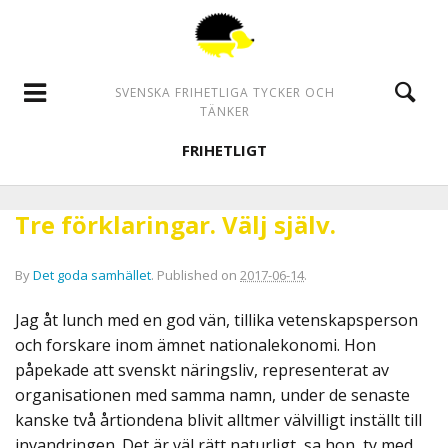
SVENSKA FRIHETLIGA TYCKER OCH
TÄNKER
FRIHETLIGT
Tre förklaringar. Välj själv.
By
Det goda samhället
.
Published on
2017-06-14
.
Jag åt lunch med en god vän, tillika vetenskapsperson
och forskare inom ämnet nationalekonomi. Hon
påpekade att svenskt näringsliv, representerat av
organisationen med samma namn, under de senaste
kanske två årtiondena blivit alltmer välvilligt inställt till
invandringen. Det är väl rätt naturligt, sa hon, ty med