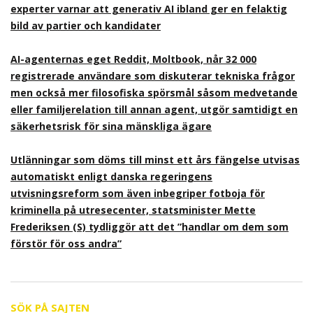
experter varnar att generativ AI ibland ger en felaktig
bild av partier och kandidater
AI-agenternas eget Reddit, Moltbook, når 32 000
registrerade användare som diskuterar tekniska frågor
men också mer filosofiska spörsmål såsom medvetande
eller familjerelation till annan agent, utgör samtidigt en
säkerhetsrisk för sina mänskliga ägare
Utlänningar som döms till minst ett års fängelse utvisas
automatiskt enligt danska regeringens
utvisningsreform som även inbegriper fotboja för
kriminella på utresecenter, statsminister Mette
Frederiksen (S) tydliggör att det ”handlar om dem som
förstör för oss andra”
SÖK PÅ SAJTEN