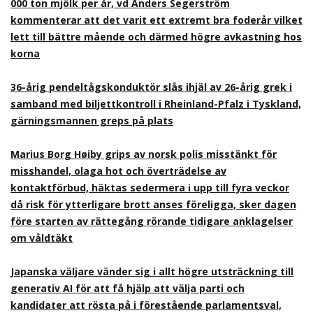
000 ton mjölk per år, vd Anders Segerström
kommenterar att det varit ett extremt bra foderår vilket
lett till bättre mående och därmed högre avkastning hos
korna
36-årig pendeltågskonduktör slås ihjäl av 26-årig grek i
samband med biljettkontroll i Rheinland-Pfalz i Tyskland,
gärningsmannen greps på plats
Marius Borg Høiby grips av norsk polis misstänkt för
misshandel, olaga hot och överträdelse av
kontaktförbud, häktas sedermera i upp till fyra veckor
då risk för ytterligare brott anses föreligga, sker dagen
före starten av rättegång rörande tidigare anklagelser
om våldtäkt
Japanska väljare vänder sig i allt högre utsträckning till
generativ AI för att få hjälp att välja parti och
kandidater att rösta på i förestående parlamentsval,