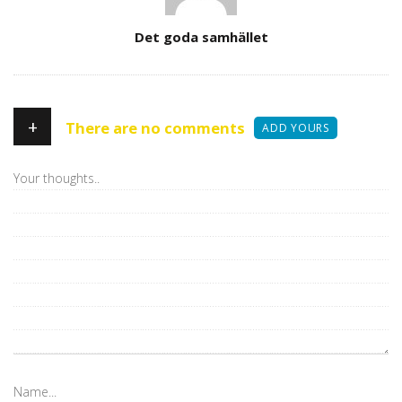
Author
Det goda samhället
+
There are no comments
ADD YOURS