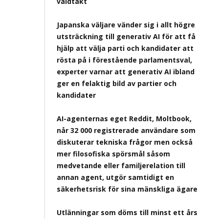
våldtäkt
Japanska väljare vänder sig i allt högre
utsträckning till generativ AI för att få
hjälp att välja parti och kandidater att
rösta på i förestående parlamentsval,
experter varnar att generativ AI ibland
ger en felaktig bild av partier och
kandidater
AI-agenternas eget Reddit, Moltbook,
når 32 000 registrerade användare som
diskuterar tekniska frågor men också
mer filosofiska spörsmål såsom
medvetande eller familjerelation till
annan agent, utgör samtidigt en
säkerhetsrisk för sina mänskliga ägare
Utlänningar som döms till minst ett års