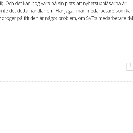
ll). Och det kan nog vara på sin plats att nyhetsuppläsarna är
u inte det detta handlar om. Här jagar man medarbetare som ka
av droger på fritiden är något problem, om SVT:s medarbetare dy