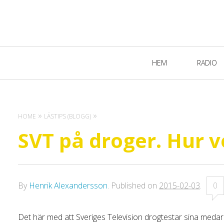
Primary
HEM
RADIO
Navigation
HOME
LÄSTIPS (BLOGG)
SVT på droger. Hur 
By
Henrik Alexandersson
.
Published on
2015-02-03
.
0
Det här med att Sveriges Television drogtestar sina medarb