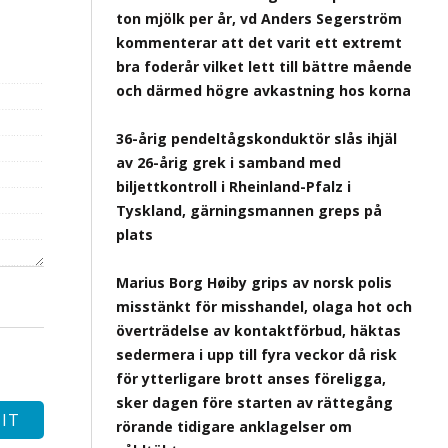
ton mjölk per år, vd Anders Segerström
kommenterar att det varit ett extremt
bra foderår vilket lett till bättre mående
och därmed högre avkastning hos korna
36-årig pendeltågskonduktör slås ihjäl
av 26-årig grek i samband med
biljettkontroll i Rheinland-Pfalz i
Tyskland, gärningsmannen greps på
plats
Marius Borg Høiby grips av norsk polis
misstänkt för misshandel, olaga hot och
överträdelse av kontaktförbud, häktas
sedermera i upp till fyra veckor då risk
för ytterligare brott anses föreligga,
sker dagen före starten av rättegång
rörande tidigare anklagelser om