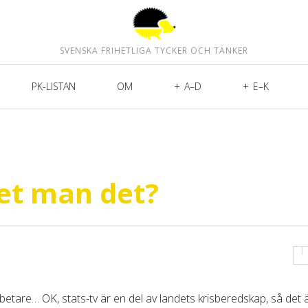
SVENSKA FRIHETLIGA TYCKER OCH TÄNKER
PK-LISTAN
OM
A–D
E–K
vet man det?
etare… OK, stats-tv är en del av landets krisberedskap, så det 