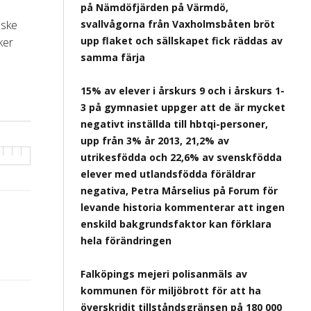
på Nämdöfjärden på Värmdö,
nske
svallvågorna från Vaxholmsbåten bröt
upp flaket och sällskapet fick räddas av
ker
samma färja
15% av elever i årskurs 9 och i årskurs 1-
3 på gymnasiet uppger att de är mycket
negativt inställda till hbtqi-personer,
upp från 3% år 2013, 21,2% av
utrikesfödda och 22,6% av svenskfödda
elever med utlandsfödda föräldrar
negativa, Petra Mårselius på Forum för
levande historia kommenterar att ingen
enskild bakgrundsfaktor kan förklara
hela förändringen
Falköpings mejeri polisanmäls av
kommunen för miljöbrott för att ha
överskridit tillståndsgränsen på 180 000