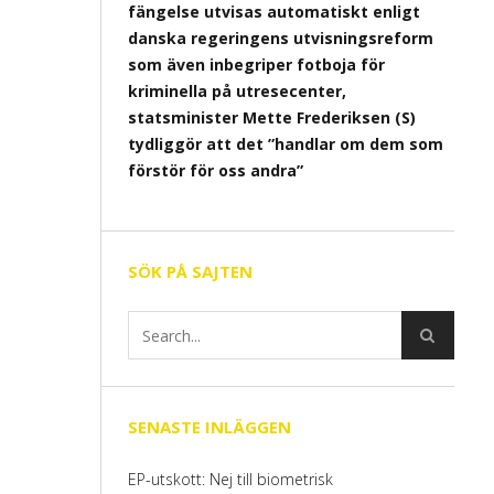
fängelse utvisas automatiskt enligt
danska regeringens utvisningsreform
som även inbegriper fotboja för
kriminella på utresecenter,
statsminister Mette Frederiksen (S)
tydliggör att det ”handlar om dem som
förstör för oss andra”
SÖK PÅ SAJTEN
SENASTE INLÄGGEN
EP-utskott: Nej till biometrisk