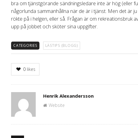
bra om tjänstgörande sändningsledare inte är hög (eller fu
någorlunda sammanhållna när de är i tjänst. Men det är j
rökte på i helgen, eller så. Frågan är om rekreationsbruk 
upp på jobbet och sköter sina uppgifter.
CATEGORIES
LÄSTIPS (BLOGG)
0
likes
Author
Henrik Alexandersson
Website