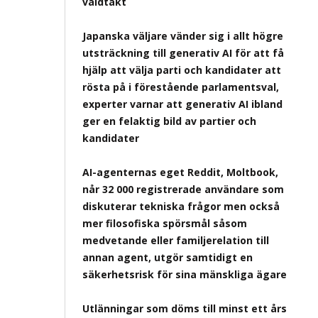
våldtäkt
Japanska väljare vänder sig i allt högre
utsträckning till generativ AI för att få
hjälp att välja parti och kandidater att
rösta på i förestående parlamentsval,
experter varnar att generativ AI ibland
ger en felaktig bild av partier och
kandidater
AI-agenternas eget Reddit, Moltbook,
når 32 000 registrerade användare som
diskuterar tekniska frågor men också
mer filosofiska spörsmål såsom
medvetande eller familjerelation till
annan agent, utgör samtidigt en
säkerhetsrisk för sina mänskliga ägare
Utlänningar som döms till minst ett års