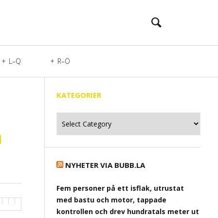
L–Q
R–Ö
KATEGORIER
Kategorier
n
NYHETER VIA BUBB.LA
Fem personer på ett isflak, utrustat
med bastu och motor, tappade
kontrollen och drev hundratals meter ut