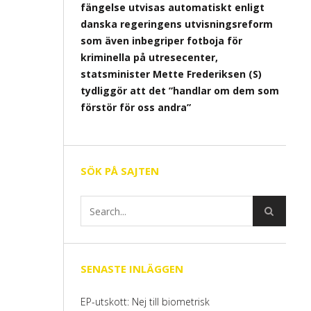
fängelse utvisas automatiskt enligt
danska regeringens utvisningsreform
som även inbegriper fotboja för
kriminella på utresecenter,
statsminister Mette Frederiksen (S)
tydliggör att det ”handlar om dem som
förstör för oss andra”
SÖK PÅ SAJTEN
SENASTE INLÄGGEN
EP-utskott: Nej till biometrisk