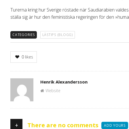
Turerna kring hur Sverige röstade när Saudiarabien valdes 
ställa sig är hur den feministiska regeringen för den »huma
CATEGORIES
LÄSTIPS (BLOGG)
0
likes
Author
Henrik Alexandersson
Website
+
There are no comments
ADD YOURS