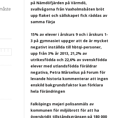
på Nämdöfjärden på Värmdö,
 måste
svallvågorna från Vaxholmsbåten bröt
upp flaket och sällskapet fick räddas av
samma färja
15% av elever i årskurs 9 och i årskurs 1-
3 på gymnasiet uppger att de är mycket
negativt inställda till hbtqi-personer,
upp från 3% år 2013, 21,2% av
utrikesfödda och 22,6% av svenskfödda
elever med utlandsfödda föräldrar
negativa, Petra Mårselius på Forum för
levande historia kommenterar att ingen
enskild bakgrundsfaktor kan förklara
hela förändringen
Falköpings mejeri polisanmäls av
kommunen för miljöbrott för att ha
överskridit tillståndsgränsen på 180 000