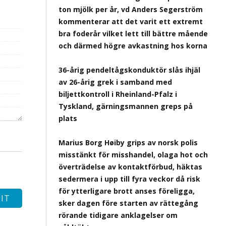
ton mjölk per år, vd Anders Segerström
kommenterar att det varit ett extremt
bra foderår vilket lett till bättre mående
och därmed högre avkastning hos korna
36-årig pendeltågskonduktör slås ihjäl
av 26-årig grek i samband med
biljettkontroll i Rheinland-Pfalz i
Tyskland, gärningsmannen greps på
plats
Marius Borg Høiby grips av norsk polis
misstänkt för misshandel, olaga hot och
överträdelse av kontaktförbud, häktas
sedermera i upp till fyra veckor då risk
för ytterligare brott anses föreligga,
sker dagen före starten av rättegång
rörande tidigare anklagelser om