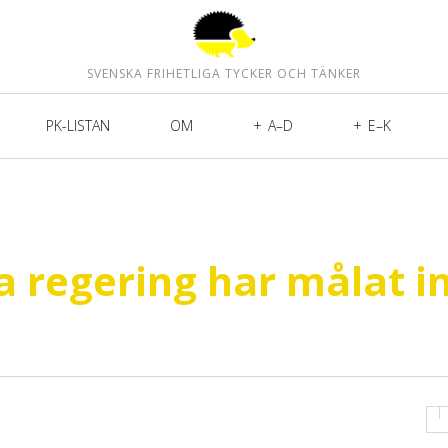
SVENSKA FRIHETLIGA TYCKER OCH TÄNKER
PK-LISTAN
OM
A–D
E–K
a regering har målat i