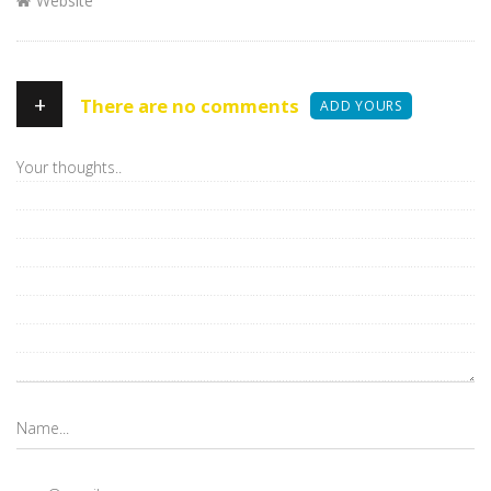
Website
+
There are no comments
ADD YOURS