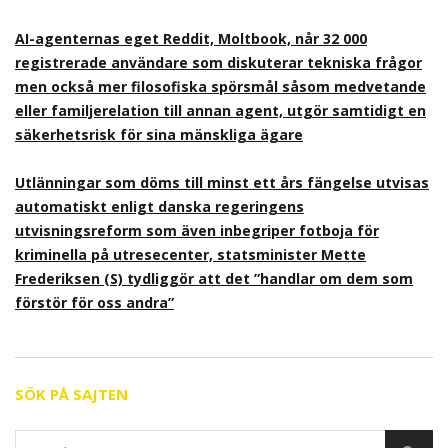
AI-agenternas eget Reddit, Moltbook, når 32 000
registrerade användare som diskuterar tekniska frågor
men också mer filosofiska spörsmål såsom medvetande
eller familjerelation till annan agent, utgör samtidigt en
säkerhetsrisk för sina mänskliga ägare
Utlänningar som döms till minst ett års fängelse utvisas
automatiskt enligt danska regeringens
utvisningsreform som även inbegriper fotboja för
kriminella på utresecenter, statsminister Mette
Frederiksen (S) tydliggör att det ”handlar om dem som
förstör för oss andra”
SÖK PÅ SAJTEN