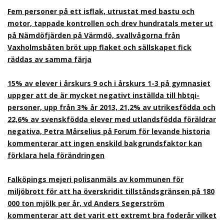
Fem personer på ett isflak, utrustat med bastu och
motor, tappade kontrollen och drev hundratals meter ut
på Nämdöfjärden på Värmdö, svallvågorna från
Vaxholmsbåten bröt upp flaket och sällskapet fick
räddas av samma färja
15% av elever i årskurs 9 och i årskurs 1-3 på gymnasiet
uppger att de är mycket negativt inställda till hbtqi-
personer, upp från 3% år 2013, 21,2% av utrikesfödda och
22,6% av svenskfödda elever med utlandsfödda föräldrar
negativa, Petra Mårselius på Forum för levande historia
kommenterar att ingen enskild bakgrundsfaktor kan
förklara hela förändringen
Falköpings mejeri polisanmäls av kommunen för
miljöbrott för att ha överskridit tillståndsgränsen på 180
000 ton mjölk per år, vd Anders Segerström
kommenterar att det varit ett extremt bra foderår vilket