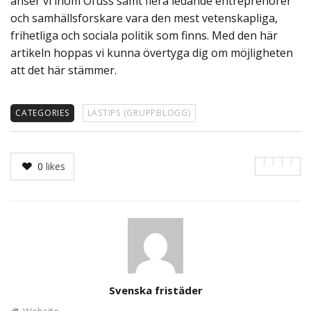
anser vi inom Ofuss samt flera ledande entreprenörer
och samhällsforskare vara den mest vetenskapliga,
frihetliga och sociala politik som finns. Med den här
artikeln hoppas vi kunna övertyga dig om möjligheten
att det här stämmer.
CATEGORIES
LÄSTIPS (GRUPPBLOGG)
0
likes
Author
Svenska fristäder