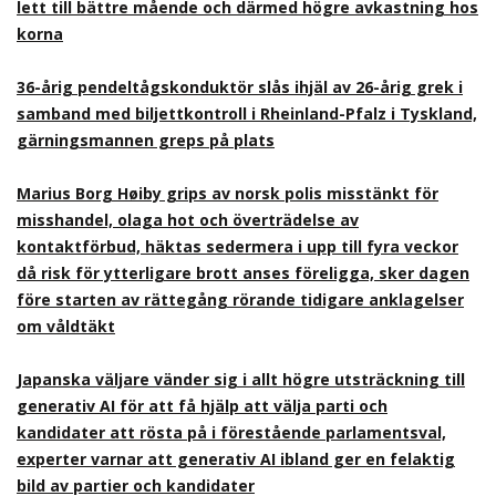
lett till bättre mående och därmed högre avkastning hos
korna
36-årig pendeltågskonduktör slås ihjäl av 26-årig grek i
samband med biljettkontroll i Rheinland-Pfalz i Tyskland,
gärningsmannen greps på plats
Marius Borg Høiby grips av norsk polis misstänkt för
misshandel, olaga hot och överträdelse av
kontaktförbud, häktas sedermera i upp till fyra veckor
då risk för ytterligare brott anses föreligga, sker dagen
före starten av rättegång rörande tidigare anklagelser
om våldtäkt
Japanska väljare vänder sig i allt högre utsträckning till
generativ AI för att få hjälp att välja parti och
kandidater att rösta på i förestående parlamentsval,
experter varnar att generativ AI ibland ger en felaktig
bild av partier och kandidater