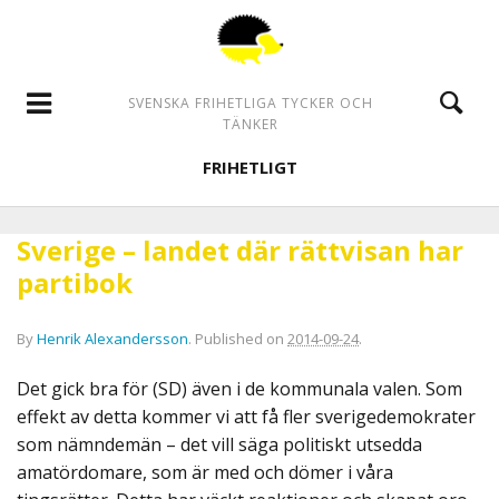
SVENSKA FRIHETLIGA TYCKER OCH
TÄNKER
FRIHETLIGT
Sverige – landet där rättvisan har
partibok
By
Henrik Alexandersson
.
Published on
2014-09-24
.
Det gick bra för (SD) även i de kommunala valen. Som
effekt av detta kommer vi att få fler sverigedemokrater
som nämndemän – det vill säga politiskt utsedda
amatördomare, som är med och dömer i våra