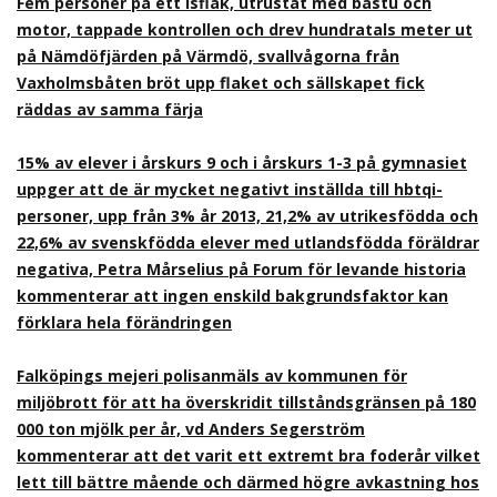
Fem personer på ett isflak, utrustat med bastu och
motor, tappade kontrollen och drev hundratals meter ut
på Nämdöfjärden på Värmdö, svallvågorna från
Vaxholmsbåten bröt upp flaket och sällskapet fick
räddas av samma färja
15% av elever i årskurs 9 och i årskurs 1-3 på gymnasiet
uppger att de är mycket negativt inställda till hbtqi-
personer, upp från 3% år 2013, 21,2% av utrikesfödda och
22,6% av svenskfödda elever med utlandsfödda föräldrar
negativa, Petra Mårselius på Forum för levande historia
kommenterar att ingen enskild bakgrundsfaktor kan
förklara hela förändringen
Falköpings mejeri polisanmäls av kommunen för
miljöbrott för att ha överskridit tillståndsgränsen på 180
000 ton mjölk per år, vd Anders Segerström
kommenterar att det varit ett extremt bra foderår vilket
lett till bättre mående och därmed högre avkastning hos