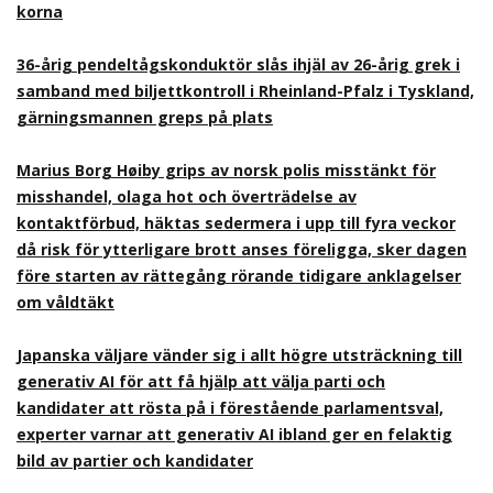
korna
36-årig pendeltågskonduktör slås ihjäl av 26-årig grek i
samband med biljettkontroll i Rheinland-Pfalz i Tyskland,
gärningsmannen greps på plats
Marius Borg Høiby grips av norsk polis misstänkt för
misshandel, olaga hot och överträdelse av
kontaktförbud, häktas sedermera i upp till fyra veckor
då risk för ytterligare brott anses föreligga, sker dagen
före starten av rättegång rörande tidigare anklagelser
om våldtäkt
Japanska väljare vänder sig i allt högre utsträckning till
generativ AI för att få hjälp att välja parti och
kandidater att rösta på i förestående parlamentsval,
experter varnar att generativ AI ibland ger en felaktig
bild av partier och kandidater