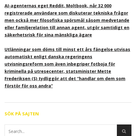
AI-agenternas eget Reddit, Moltbook, når 32 000
registrerade användare som diskuterar tekniska frågor
men också mer filosofiska spörsmål såsom medvetande
eller familjerelation till annan agent, utgör samtidigt en
säkerhetsrisk för sina mänskliga ägare
Utlänningar som döms till minst ett års fängelse utvisas
automatiskt enligt danska regeringens
utvisningsreform som även inbegriper fotboja för
kriminella på utresecenter, statsminister Mette
Frederiksen (S) tydliggör att det ”handlar om dem som
förstör för oss andra”
SÖK PÅ SAJTEN