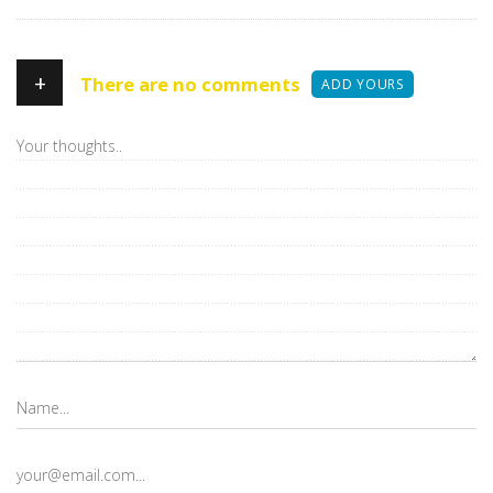
+
There are no comments
ADD YOURS