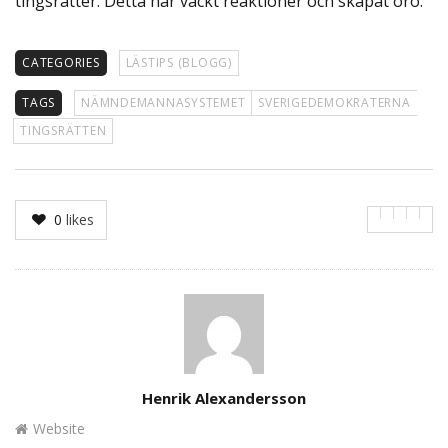
tingsrätter. Detta har väckt reaktioner och skapat oro.
CATEGORIES
LÄSTIPS (BLOGG)
TAGS
NÄMNDEMANNASYSTEMET
SVERIGEDEMOKRATERNA
TINGSRÄTTEN
0
likes
Author
Henrik Alexandersson
Website