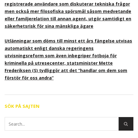
registrerade användare som diskuterar tekniska frågor
men också mer filosofiska spörsmål såsom medvetande
eller familjerelation till annan agent, utgör samtidigt en
säkerhetsrisk för sina mänskliga ägare
Utlänningar som döms till minst ett års fängelse utvisas
automatiskt enligt danska regeringens
utvisningsreform som även inbegriper fotboja för
kriminella på utresecenter, statsminister Mette
Frederiksen (S) tydliggör att det ”handlar om dem som
förstör för oss andra”
SÖK PÅ SAJTEN