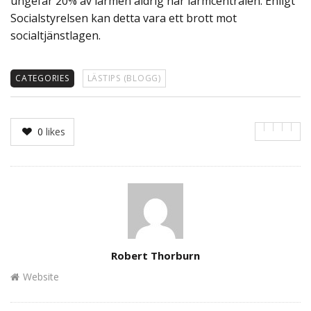
ungefär 20% av larmen aldrig når larmcentralen. Enligt
Socialstyrelsen kan detta vara ett brott mot
socialtjänstlagen.
CATEGORIES
LÄSTIPS (BLOGG)
0
likes
Author
Robert Thorburn
Website