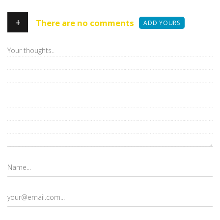
+
There are no comments
ADD YOURS