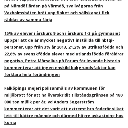
på Nämdöfjärden på Värmdö, svallvågorna från
Vaxholmsbåten bröt upp flaket och sällskapet fick
räddas av samma färja
15% av elever i årskurs 9 och i årskurs 1-3 på gymnasiet
uppger att de är mycket negativt inställda till hbtqi-
personer, upp från 3% år 2013, 21,2% av utrikesfödda och
22,6% av svenskfödda elever med utlandsfödda föräldrar
negativa, Petra Mårselius på Forum för levande historia
kommenterar att ingen enskild bakgrundsfaktor kan
förklara hela förändringen
Falköpings mejeri polisanmäls av kommunen för
miljöbrott för att ha överskridit tillståndsgränsen på 180
000 ton mjölk per år, vd Anders Segerström
kommenterar att det varit ett extremt bra foderår vilket
lett till bättre mående och därmed högre avkastning hos
korna