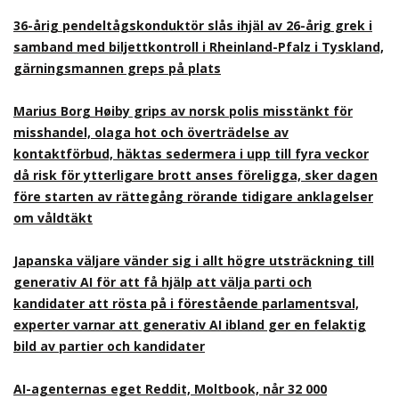
36-årig pendeltågskonduktör slås ihjäl av 26-årig grek i
samband med biljettkontroll i Rheinland-Pfalz i Tyskland,
gärningsmannen greps på plats
Marius Borg Høiby grips av norsk polis misstänkt för
misshandel, olaga hot och överträdelse av
kontaktförbud, häktas sedermera i upp till fyra veckor
då risk för ytterligare brott anses föreligga, sker dagen
före starten av rättegång rörande tidigare anklagelser
om våldtäkt
Japanska väljare vänder sig i allt högre utsträckning till
generativ AI för att få hjälp att välja parti och
kandidater att rösta på i förestående parlamentsval,
experter varnar att generativ AI ibland ger en felaktig
bild av partier och kandidater
AI-agenternas eget Reddit, Moltbook, når 32 000