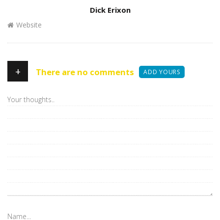
Author
Dick Erixon
Website
+
There are no comments
ADD YOURS