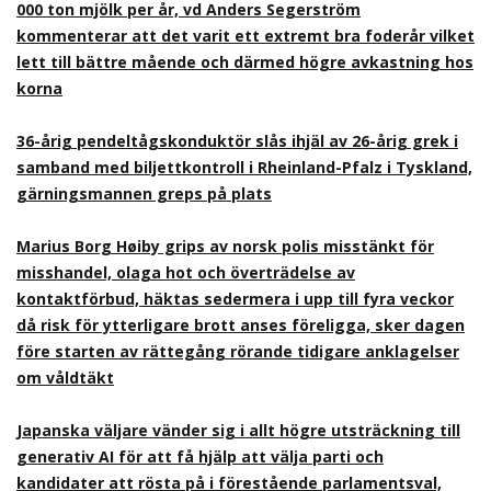
000 ton mjölk per år, vd Anders Segerström
kommenterar att det varit ett extremt bra foderår vilket
lett till bättre mående och därmed högre avkastning hos
korna
36-årig pendeltågskonduktör slås ihjäl av 26-årig grek i
samband med biljettkontroll i Rheinland-Pfalz i Tyskland,
gärningsmannen greps på plats
Marius Borg Høiby grips av norsk polis misstänkt för
misshandel, olaga hot och överträdelse av
kontaktförbud, häktas sedermera i upp till fyra veckor
då risk för ytterligare brott anses föreligga, sker dagen
före starten av rättegång rörande tidigare anklagelser
om våldtäkt
Japanska väljare vänder sig i allt högre utsträckning till
generativ AI för att få hjälp att välja parti och
kandidater att rösta på i förestående parlamentsval,