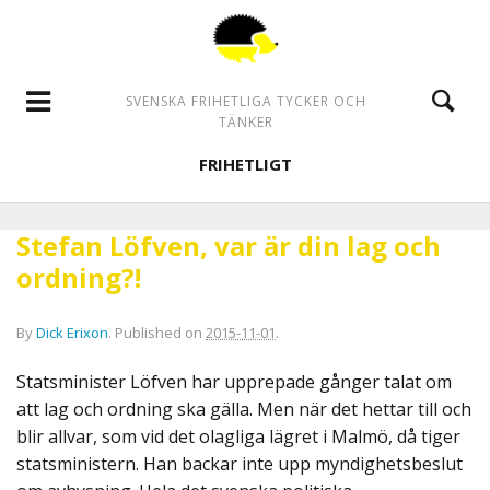
SVENSKA FRIHETLIGA TYCKER OCH
TÄNKER
FRIHETLIGT
Stefan Löfven, var är din lag och
ordning?!
By
Dick Erixon
.
Published on
2015-11-01
.
Statsminister Löfven har upprepade gånger talat om
att lag och ordning ska gälla. Men när det hettar till och
blir allvar, som vid det olagliga lägret i Malmö, då tiger
statsministern. Han backar inte upp myndighetsbeslut