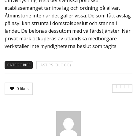
om avhysning. Hela det svenska politiska
etablissemanget tar inte lag och ordning på allvar.
Åtminstone inte när det gäller vissa. De som fått avslag
på asyl kan strunta i domstolsbeslut och stanna i
landet. De belönas dessutom med välfärdstjänster. När
privat mark ockuperas av utländska medborgare
verkställer inte myndigheterna beslut som tagits.
CATEGORIES
LÄSTIPS (BLOGG)
0
likes