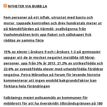
NYHETER VIA BUBB.LA
Fem personer på ett isflak, utrustat med bastu och
motor, tappade kontrollen och drev hundratals meter ut
på Nämdöfjärden på Värmdö, svallvågorna från
Vaxholmsbåten bröt upp flaket och sällskapet fick
räddas av samma färja
15% av elever i årskurs 9 och i årskurs 1-3 på gymnasiet
uppger att de är mycket negativt inställda till hbtqi-
personer, upp från 3% år 2013, 21,2% av utrikesfödda och
22,6% av svenskfödda elever med utlandsfödda föräldrar
negativa, Petra Mårselius på Forum för levande historia
kommenterar att ingen enskild bakgrundsfaktor kan
förklara hela förändringen
Falköpings mejeri polisanmäls av kommunen för
miljöbrott för att ha överskridit tillståndsgränsen på 180