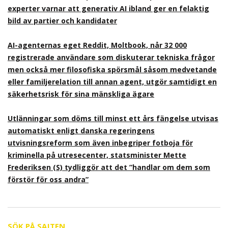
experter varnar att generativ AI ibland ger en felaktig
bild av partier och kandidater
AI-agenternas eget Reddit, Moltbook, når 32 000
registrerade användare som diskuterar tekniska frågor
men också mer filosofiska spörsmål såsom medvetande
eller familjerelation till annan agent, utgör samtidigt en
säkerhetsrisk för sina mänskliga ägare
Utlänningar som döms till minst ett års fängelse utvisas
automatiskt enligt danska regeringens
utvisningsreform som även inbegriper fotboja för
kriminella på utresecenter, statsminister Mette
Frederiksen (S) tydliggör att det ”handlar om dem som
förstör för oss andra”
SÖK PÅ SAJTEN