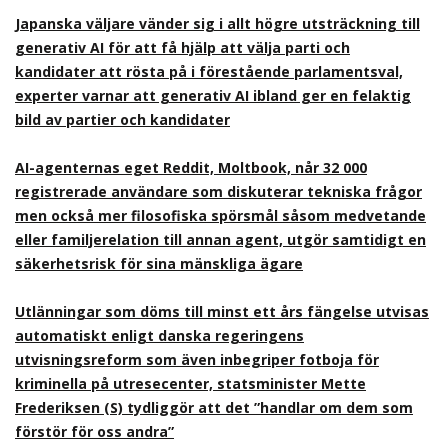
Japanska väljare vänder sig i allt högre utsträckning till
generativ AI för att få hjälp att välja parti och
kandidater att rösta på i förestående parlamentsval,
experter varnar att generativ AI ibland ger en felaktig
bild av partier och kandidater
AI-agenternas eget Reddit, Moltbook, når 32 000
registrerade användare som diskuterar tekniska frågor
men också mer filosofiska spörsmål såsom medvetande
eller familjerelation till annan agent, utgör samtidigt en
säkerhetsrisk för sina mänskliga ägare
Utlänningar som döms till minst ett års fängelse utvisas
automatiskt enligt danska regeringens
utvisningsreform som även inbegriper fotboja för
kriminella på utresecenter, statsminister Mette
Frederiksen (S) tydliggör att det ”handlar om dem som
förstör för oss andra”