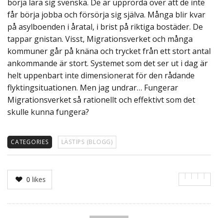
börja lära sig svenska. De är upprörda över att de inte
får börja jobba och försörja sig själva. Många blir kvar
på asylboenden i åratal, i brist på riktiga bostäder. De
tappar gnistan. Visst, Migrationsverket och många
kommuner går på knäna och trycket från ett stort antal
ankommande är stort. Systemet som det ser ut i dag är
helt uppenbart inte dimensionerat för den rådande
flyktingsituationen. Men jag undrar… Fungerar
Migrationsverket så rationellt och effektivt som det
skulle kunna fungera?
CATEGORIES
LÄSTIPS (BLOGG)
0
likes