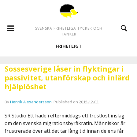
SVENSKA FRIHETLIGA TYCKER OCH
TÄNKER
FRIHETLIGT
Sossesverige låser in flyktingar i
passivitet, utanförskap och inlärd
hjälplöshet
By
Henrik Alexandersson
.
Published on
2015-12-03
.
SR Studio Ett hade i eftermiddags ett tröstlöst inslag
om den svenska migrationsbyråkratin. Människor är
frustrerade över att det tar lång tid innan de ens får