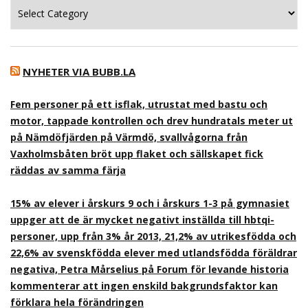
Kategorier
NYHETER VIA BUBB.LA
Fem personer på ett isflak, utrustat med bastu och
motor, tappade kontrollen och drev hundratals meter ut
på Nämdöfjärden på Värmdö, svallvågorna från
Vaxholmsbåten bröt upp flaket och sällskapet fick
räddas av samma färja
15% av elever i årskurs 9 och i årskurs 1-3 på gymnasiet
uppger att de är mycket negativt inställda till hbtqi-
personer, upp från 3% år 2013, 21,2% av utrikesfödda och
22,6% av svenskfödda elever med utlandsfödda föräldrar
negativa, Petra Mårselius på Forum för levande historia
kommenterar att ingen enskild bakgrundsfaktor kan
förklara hela förändringen