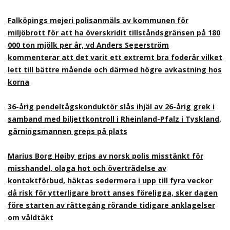
Falköpings mejeri polisanmäls av kommunen för
miljöbrott för att ha överskridit tillståndsgränsen på 180
000 ton mjölk per år, vd Anders Segerström
kommenterar att det varit ett extremt bra foderår vilket
lett till bättre mående och därmed högre avkastning hos
korna
36-årig pendeltågskonduktör slås ihjäl av 26-årig grek i
samband med biljettkontroll i Rheinland-Pfalz i Tyskland,
gärningsmannen greps på plats
Marius Borg Høiby grips av norsk polis misstänkt för
misshandel, olaga hot och överträdelse av
kontaktförbud, häktas sedermera i upp till fyra veckor
då risk för ytterligare brott anses föreligga, sker dagen
före starten av rättegång rörande tidigare anklagelser
om våldtäkt