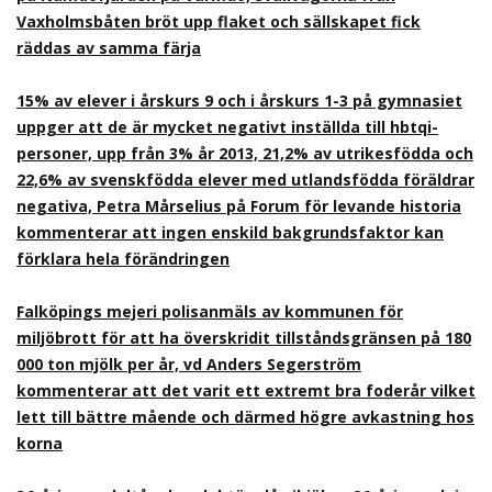
Vaxholmsbåten bröt upp flaket och sällskapet fick
räddas av samma färja
15% av elever i årskurs 9 och i årskurs 1-3 på gymnasiet
uppger att de är mycket negativt inställda till hbtqi-
personer, upp från 3% år 2013, 21,2% av utrikesfödda och
22,6% av svenskfödda elever med utlandsfödda föräldrar
negativa, Petra Mårselius på Forum för levande historia
kommenterar att ingen enskild bakgrundsfaktor kan
förklara hela förändringen
Falköpings mejeri polisanmäls av kommunen för
miljöbrott för att ha överskridit tillståndsgränsen på 180
000 ton mjölk per år, vd Anders Segerström
kommenterar att det varit ett extremt bra foderår vilket
lett till bättre mående och därmed högre avkastning hos
korna