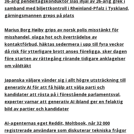
36-årig pendeltågskonduktör slås ihjäl av 26-årig grek i
samband med biljettkontroll i Rheinland-Pfalz i Tyskland,
gärningsmannen greps på plats
Marius Borg Høiby grips av norsk polis misstänkt för
misshandel, olaga hot och överträdelse av
kontaktförbud, häktas sedermera i upp till fyra veckor
då risk för ytterligare brott anses föreligga, sker dagen
före starten av rättegång rörande tidigare anklagelser
om våldtäkt
Japanska väljare vänder sig i allt högre utsträckning till
generativ AI för att få hjälp att välja parti och
kandidater att rösta på i förestående parlamentsval,
experter varnar att generativ AI ibland ger en felaktig
bild av partier och kandidater
AI-agenternas eget Reddit, Moltbook, når 32 000
registrerade användare som diskuterar tekniska frågor