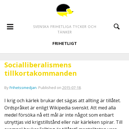
SVENSKA FRIHETLIGA TYCKER OCH
TÄNKER
FRIHETLIGT
Socialliberalismens
tillkortakommanden
By
Frihetssmedjan
.
Published on
2015-07-18
.
I krig och kärlek brukar det sägas att allting är tillåtet.
Ordspråket är enligt Wikipedia svenskt. Att med alla
medel försöka nå ett mål är inte något som enbart
utnyttjas vid krigstillstånd eller när kärleken spirar. Till