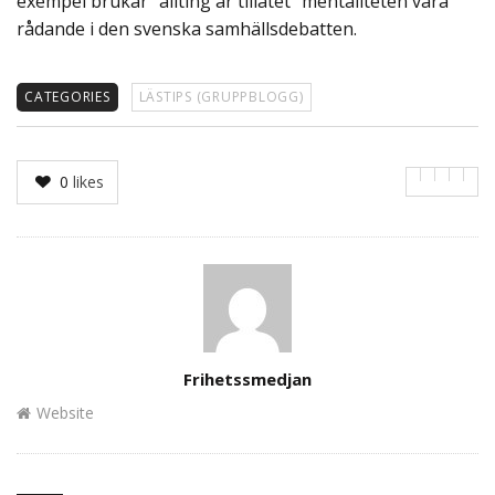
exempel brukar ”allting är tillåtet” mentaliteten vara
rådande i den svenska samhällsdebatten.
CATEGORIES
LÄSTIPS (GRUPPBLOGG)
0
likes
Author
Frihetssmedjan
Website