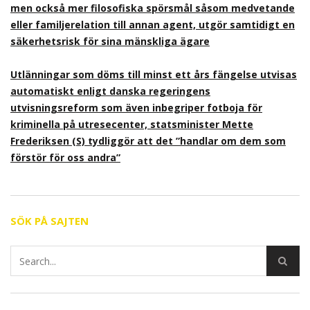
men också mer filosofiska spörsmål såsom medvetande
eller familjerelation till annan agent, utgör samtidigt en
säkerhetsrisk för sina mänskliga ägare
Utlänningar som döms till minst ett års fängelse utvisas
automatiskt enligt danska regeringens
utvisningsreform som även inbegriper fotboja för
kriminella på utresecenter, statsminister Mette
Frederiksen (S) tydliggör att det ”handlar om dem som
förstör för oss andra”
SÖK PÅ SAJTEN