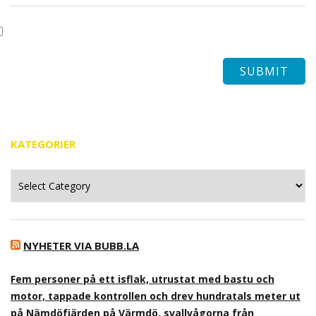
KATEGORIER
Kategorier
NYHETER VIA BUBB.LA
Fem personer på ett isflak, utrustat med bastu och
motor, tappade kontrollen och drev hundratals meter ut
på Nämdöfjärden på Värmdö, svallvågorna från