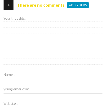
+
There are no comments
ADD YOURS