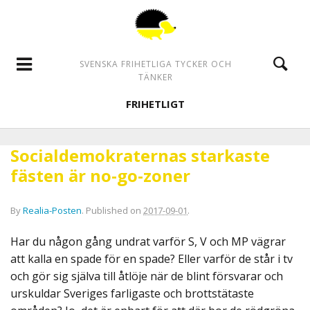
SVENSKA FRIHETLIGA TYCKER OCH
TÄNKER
FRIHETLIGT
Socialdemokraternas starkaste
fästen är no-go-zoner
By
Realia-Posten
.
Published on
2017-09-01
.
Har du någon gång undrat varför S, V och MP vägrar
att kalla en spade för en spade? Eller varför de står i tv
och gör sig själva till åtlöje när de blint försvarar och
urskuldar Sveriges farligaste och brottstätaste