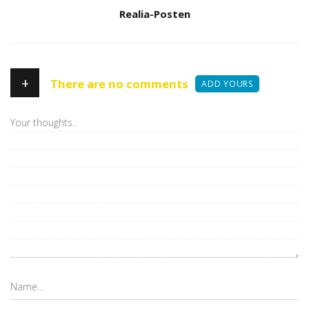
Author
Realia-Posten
+
There are no comments
ADD YOURS