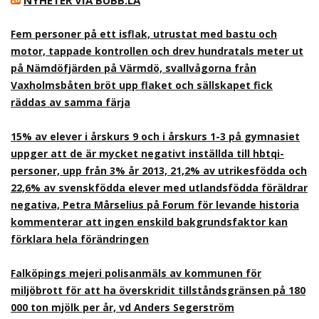
NYHETER VIA BUBB.LA
Fem personer på ett isflak, utrustat med bastu och
motor, tappade kontrollen och drev hundratals meter ut
på Nämdöfjärden på Värmdö, svallvågorna från
Vaxholmsbåten bröt upp flaket och sällskapet fick
räddas av samma färja
15% av elever i årskurs 9 och i årskurs 1-3 på gymnasiet
uppger att de är mycket negativt inställda till hbtqi-
personer, upp från 3% år 2013, 21,2% av utrikesfödda och
22,6% av svenskfödda elever med utlandsfödda föräldrar
negativa, Petra Mårselius på Forum för levande historia
kommenterar att ingen enskild bakgrundsfaktor kan
förklara hela förändringen
Falköpings mejeri polisanmäls av kommunen för
miljöbrott för att ha överskridit tillståndsgränsen på 180
000 ton mjölk per år, vd Anders Segerström