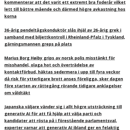
kommenterar att det varit ett extremt bra foderår vilket
lett till bättre mående och därmed högre avkastning hos
korna
36-årig pendeltågskonduktör slås ihjäl av 26-årig grek i
samband med biljettkontroll i Rheinland-Pfalz i Tyskland,
gärningsmannen greps på plats
Marius Borg Høiby grips av norsk polis misstänkt för
misshandel, olaga hot och överträdelse av
kontaktförbud, häktas sedermera i upp till fyra veckor
då risk för ytterligare brott anses föreligga, sker dagen
före starten av rättegång rörande tidigare anklagelser
om våldtäkt
Japanska väljare vänder sig i allt högre utsträckning till
generativ AI för att få hjälp att välja parti och
kandidater att rösta på i förestående parlamentsval,
experter varnar att generativ AI ibland ger en felaktig