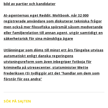
bild av partier och kandidater
AI-agenternas eget Reddit, Moltbook, når 32 000
registrerade användare som diskuterar tekniska frågor
men också mer filosofiska spörsmål såsom medvetande
eller familjerelation till annan agent, utgör samtidigt en
säkerhetsrisk för sina mänskliga ägare
Utlänningar som döms till minst ett års fängelse utvisas
automatiskt enligt danska regeringens
utvisningsreform som även inbegriper fotboja för
kriminella på utresecenter, statsminister Mette
Frederiksen (S) tydliggör att det ”handlar om dem som
förstör för oss andra”
SÖK PÅ SAJTEN