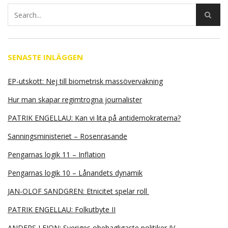
SENASTE INLÄGGEN
EP-utskott: Nej till biometrisk massövervakning
Hur man skapar regimtrogna journalister
PATRIK ENGELLAU: Kan vi lita på antidemokraterna?
Sanningsministeriet – Rosenrasande
Pengarnas logik 11 – Inflation
Pengarnas logik 10 – Lånandets dynamik
JAN-OLOF SANDGREN: Etnicitet spelar roll
PATRIK ENGELLAU: Folkutbyte II
ANDERS LEION: Sveriges obehagligaste politiker IV