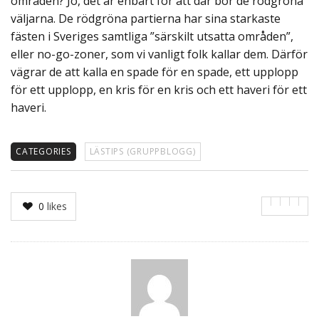
områden? Jo, det är enbart för att där bor de rödgröna
väljarna. De rödgröna partierna har sina starkaste
fästen i Sveriges samtliga ”särskilt utsatta områden”,
eller no-go-zoner, som vi vanligt folk kallar dem. Därför
vägrar de att kalla en spade för en spade, ett upplopp
för ett upplopp, en kris för en kris och ett haveri för ett
haveri.
CATEGORIES
LÄSTIPS (GRUPPBLOGG)
0
likes