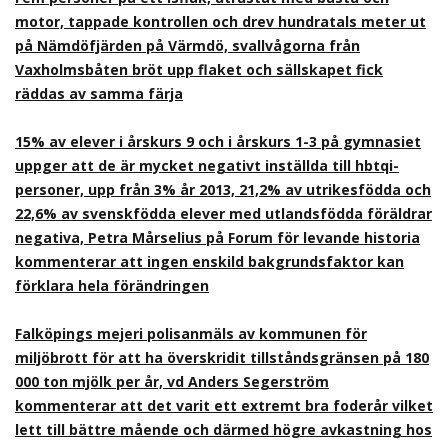
motor, tappade kontrollen och drev hundratals meter ut
på Nämdöfjärden på Värmdö, svallvågorna från
Vaxholmsbåten bröt upp flaket och sällskapet fick
räddas av samma färja
15% av elever i årskurs 9 och i årskurs 1-3 på gymnasiet
uppger att de är mycket negativt inställda till hbtqi-
personer, upp från 3% år 2013, 21,2% av utrikesfödda och
22,6% av svenskfödda elever med utlandsfödda föräldrar
negativa, Petra Mårselius på Forum för levande historia
kommenterar att ingen enskild bakgrundsfaktor kan
förklara hela förändringen
Falköpings mejeri polisanmäls av kommunen för
miljöbrott för att ha överskridit tillståndsgränsen på 180
000 ton mjölk per år, vd Anders Segerström
kommenterar att det varit ett extremt bra foderår vilket
lett till bättre mående och därmed högre avkastning hos