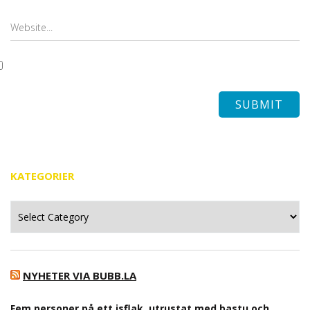
KATEGORIER
Kategorier
NYHETER VIA BUBB.LA
Fem personer på ett isflak, utrustat med bastu och