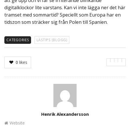
att ge upp och vi får se irriterande blinkande
digitalklockor lite varstans. Kan vi inte lägga ner det här
tramset med sommartid? Speciellt som Europa har en
tidszon som sträcker sig från Polen till Spanien.
CATEGORIES
LÄSTIPS (BLOGG)
0
likes
Author
Henrik Alexandersson
Website