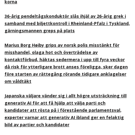
korna
36-årig pendeltågskonduktör slås ihjäl av 26-årig grek i
samband med biljettkontroll i Rheinland-Pfalz i Tyskland,
gärningsmannen greps på plats
Marius Borg Høiby grips av norsk polis misstänkt för
misshandel, olaga hot och överträdelse av
kontaktförbud, häktas sedermera i upp till fyra veckor
då risk för ytterligare brott anses föreligga, sker dagen
före starten av rättegång rörande tidigare anklagelser
om våldtäkt
Japanska väljare vänder sig i allt högre utsträckning till
generativ AI för att få hjälp att välja parti och
kandidater att rösta på i förestående parlamentsval,
experter varnar att generativ AI ibland ger en felaktig
bild av partier och kandidater