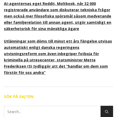
AI-agenternas eget Reddit, Moltbook, når 32 000
registrerade användare som diskuterar tekniska frågor
men också mer filosofiska spörsmål såsom medvetande
eller familjerelation till annan agent, utgör samtidigt en
säkerhetsrisk för sina mänskliga ägare
Utlänningar som döms till minst ett års fängelse utvisas
automatiskt enligt danska regeringens
utvisningsreform som även inbegriper fotboja för
kriminella på utresecenter, statsminister Mette
Frederiksen (S) tydliggör att det ”handlar om dem som
förstör för oss andra”
SÖK PÅ SAJTEN