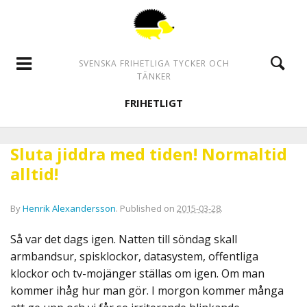
SVENSKA FRIHETLIGA TYCKER OCH
TÄNKER
FRIHETLIGT
Sluta jiddra med tiden! Normaltid
alltid!
By
Henrik Alexandersson
.
Published on
2015-03-28
.
Så var det dags igen. Natten till söndag skall
armbandsur, spisklockor, datasystem, offentliga
klockor och tv-mojänger ställas om igen. Om man
kommer ihåg hur man gör. I morgon kommer många