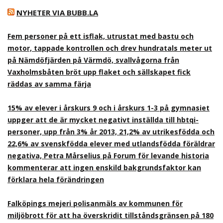
NYHETER VIA BUBB.LA
Fem personer på ett isflak, utrustat med bastu och
motor, tappade kontrollen och drev hundratals meter ut
på Nämdöfjärden på Värmdö, svallvågorna från
Vaxholmsbåten bröt upp flaket och sällskapet fick
räddas av samma färja
15% av elever i årskurs 9 och i årskurs 1-3 på gymnasiet
uppger att de är mycket negativt inställda till hbtqi-
personer, upp från 3% år 2013, 21,2% av utrikesfödda och
22,6% av svenskfödda elever med utlandsfödda föräldrar
negativa, Petra Mårselius på Forum för levande historia
kommenterar att ingen enskild bakgrundsfaktor kan
förklara hela förändringen
Falköpings mejeri polisanmäls av kommunen för
miljöbrott för att ha överskridit tillståndsgränsen på 180