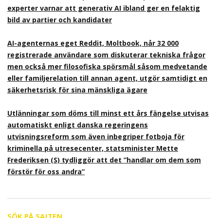
experter varnar att generativ AI ibland ger en felaktig
bild av partier och kandidater
AI-agenternas eget Reddit, Moltbook, når 32 000
registrerade användare som diskuterar tekniska frågor
men också mer filosofiska spörsmål såsom medvetande
eller familjerelation till annan agent, utgör samtidigt en
säkerhetsrisk för sina mänskliga ägare
Utlänningar som döms till minst ett års fängelse utvisas
automatiskt enligt danska regeringens
utvisningsreform som även inbegriper fotboja för
kriminella på utresecenter, statsminister Mette
Frederiksen (S) tydliggör att det ”handlar om dem som
förstör för oss andra”
SÖK PÅ SAJTEN