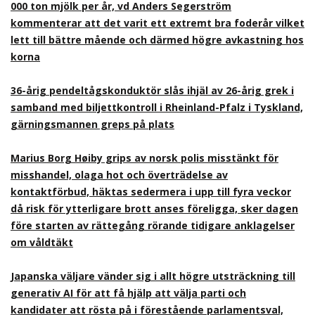
000 ton mjölk per år, vd Anders Segerström
kommenterar att det varit ett extremt bra foderår vilket
lett till bättre mående och därmed högre avkastning hos
korna
36-årig pendeltågskonduktör slås ihjäl av 26-årig grek i
samband med biljettkontroll i Rheinland-Pfalz i Tyskland,
gärningsmannen greps på plats
Marius Borg Høiby grips av norsk polis misstänkt för
misshandel, olaga hot och överträdelse av
kontaktförbud, häktas sedermera i upp till fyra veckor
då risk för ytterligare brott anses föreligga, sker dagen
före starten av rättegång rörande tidigare anklagelser
om våldtäkt
Japanska väljare vänder sig i allt högre utsträckning till
generativ AI för att få hjälp att välja parti och
kandidater att rösta på i förestående parlamentsval,