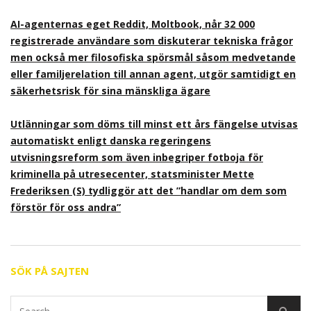
AI-agenternas eget Reddit, Moltbook, når 32 000
registrerade användare som diskuterar tekniska frågor
men också mer filosofiska spörsmål såsom medvetande
eller familjerelation till annan agent, utgör samtidigt en
säkerhetsrisk för sina mänskliga ägare
Utlänningar som döms till minst ett års fängelse utvisas
automatiskt enligt danska regeringens
utvisningsreform som även inbegriper fotboja för
kriminella på utresecenter, statsminister Mette
Frederiksen (S) tydliggör att det ”handlar om dem som
förstör för oss andra”
SÖK PÅ SAJTEN