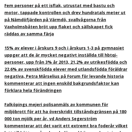
Fem personer på ett isflak, utrustat med bastu och
motor, tappade kontrollen och drev hundratals meter ut
på Nämdöfjärden på Värmdö, svallvågorna från
Vaxholmsbåten bröt upp flaket och sällskapet fick
räddas av samma färja
15% av elever i årskurs 9 och i årskurs 1-3 på gymnasiet
uppger att de är mycket negativt inställda till hbtqi-
personer, upp från 3% år 2013, 21,2% av utrikesfödda och
22,6% av svenskfödda elever med utlandsfödda föräldrar
negativa, Petra Mårselius på Forum för levande historia
kommenterar att ingen enskild bakgrundsfaktor kan
förklara hela förändringen
Falköpings mejeri polisanmäls av kommunen för
miljöbrott för att ha överskridit tillståndsgränsen på 180
000 ton mjölk per år, vd Anders Segerström
kommenterar att det varit ett extremt bra foderår vilket