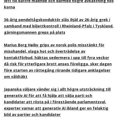
lett till bättre mående och därmed högre avkastning hos
korna
36-årig pendeltågskonduktör slås ihjäl av 26-årig grek i
samband med biljettkontroll i Rheinland-Pfalz i Tyskland,
gärningsmannen greps på plats
Marius Borg Høiby grips av norsk polis misstänkt för
misshandel, olaga hot och överträdelse av
kontaktförbud, häktas sedermera i upp till fyra veckor
då risk för ytterligare brott anses föreligga, sker dagen
före starten av rättegång rörande tidigare anklagelser
om våldtäkt
Japanska väljare vänder sig i allt högre utsträckning till
generativ AI för att få hjälp att välja parti och
kandidater att rösta på i förestående parlamentsval,
experter varnar att generativ AI ibland ger en felaktig
bild av partier och kandidater