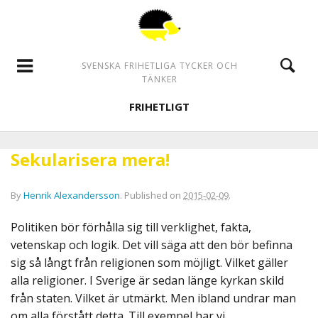
SVENSKA FRIHETLIGA TYCKER OCH
TÄNKER
FRIHETLIGT
Sekularisera mera!
By
Henrik Alexandersson
.
Published on
2015-02-09
.
Politiken bör förhålla sig till verklighet, fakta,
vetenskap och logik. Det vill säga att den bör befinna
sig så långt från religionen som möjligt. Vilket gäller
alla religioner. I Sverige är sedan länge kyrkan skild
från staten. Vilket är utmärkt. Men ibland undrar man
om alla förstått detta. Till exempel har vi