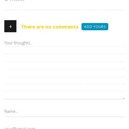
+
There are no comments
ADD YOURS