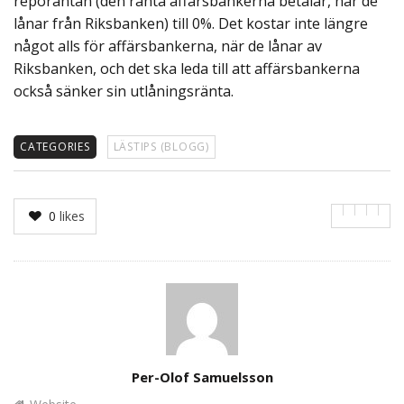
reporäntan (den ränta affärsbankerna betalar, när de
lånar från Riksbanken) till 0%. Det kostar inte längre
något alls för affärsbankerna, när de lånar av
Riksbanken, och det ska leda till att affärsbankerna
också sänker sin utlåningsränta.
CATEGORIES
LÄSTIPS (BLOGG)
0
likes
Author
Per-Olof Samuelsson