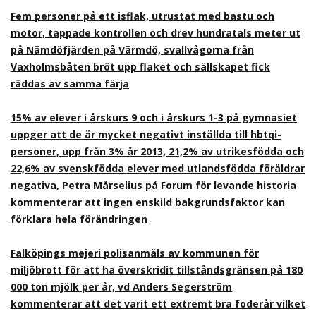
Fem personer på ett isflak, utrustat med bastu och
motor, tappade kontrollen och drev hundratals meter ut
på Nämdöfjärden på Värmdö, svallvågorna från
Vaxholmsbåten bröt upp flaket och sällskapet fick
räddas av samma färja
15% av elever i årskurs 9 och i årskurs 1-3 på gymnasiet
uppger att de är mycket negativt inställda till hbtqi-
personer, upp från 3% år 2013, 21,2% av utrikesfödda och
22,6% av svenskfödda elever med utlandsfödda föräldrar
negativa, Petra Mårselius på Forum för levande historia
kommenterar att ingen enskild bakgrundsfaktor kan
förklara hela förändringen
Falköpings mejeri polisanmäls av kommunen för
miljöbrott för att ha överskridit tillståndsgränsen på 180
000 ton mjölk per år, vd Anders Segerström
kommenterar att det varit ett extremt bra foderår vilket