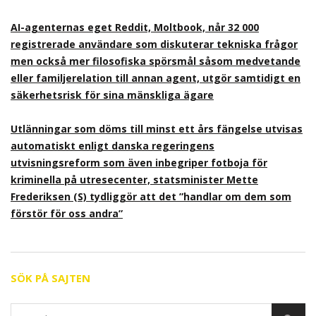
AI-agenternas eget Reddit, Moltbook, når 32 000
registrerade användare som diskuterar tekniska frågor
men också mer filosofiska spörsmål såsom medvetande
eller familjerelation till annan agent, utgör samtidigt en
säkerhetsrisk för sina mänskliga ägare
Utlänningar som döms till minst ett års fängelse utvisas
automatiskt enligt danska regeringens
utvisningsreform som även inbegriper fotboja för
kriminella på utresecenter, statsminister Mette
Frederiksen (S) tydliggör att det ”handlar om dem som
förstör för oss andra”
SÖK PÅ SAJTEN