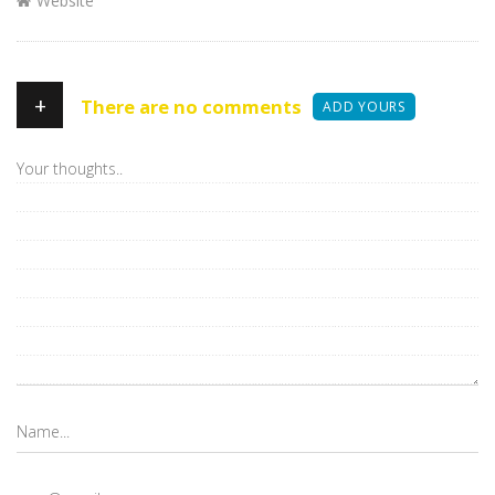
Website
+
There are no comments
ADD YOURS