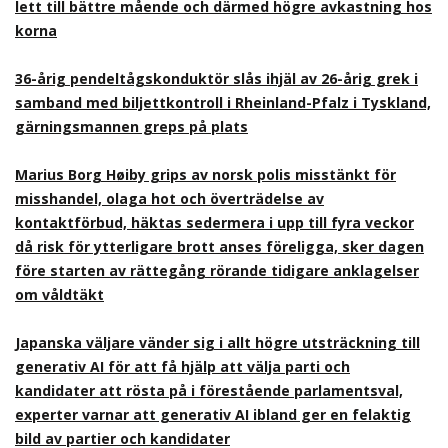
lett till bättre mående och därmed högre avkastning hos
korna
36-årig pendeltågskonduktör slås ihjäl av 26-årig grek i
samband med biljettkontroll i Rheinland-Pfalz i Tyskland,
gärningsmannen greps på plats
Marius Borg Høiby grips av norsk polis misstänkt för
misshandel, olaga hot och överträdelse av
kontaktförbud, häktas sedermera i upp till fyra veckor
då risk för ytterligare brott anses föreligga, sker dagen
före starten av rättegång rörande tidigare anklagelser
om våldtäkt
Japanska väljare vänder sig i allt högre utsträckning till
generativ AI för att få hjälp att välja parti och
kandidater att rösta på i förestående parlamentsval,
experter varnar att generativ AI ibland ger en felaktig
bild av partier och kandidater