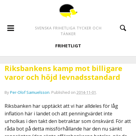
SVENSKA FRIHETLIGA TYCKER OCH
TÄNKER
FRIHETLIGT
Riksbankens kamp mot billigare
varor och höjd levnadsstandard
By
Per-Olof Samuelsson
.
Published on
2014-11-01
.
Riksbanken har upptäckt att vi har alldeles för låg
inflation här i landet och att penningvärdet inte
urholkas i den takt den betraktar som önskvärd. För att
råda bot på detta missförhållande har den nu sänkt