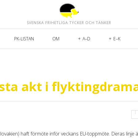
SVENSKA FRIHETLIGA TYCKER OCH TÄNKER
PK-LISTAN
OM
A–D
E–K
sta akt i flyktingdram
lovakien) haft förmöte inför veckans EU-toppmöte. Deras linje är