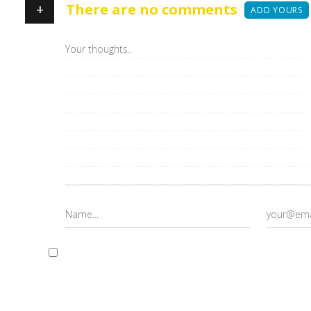
+
There are no comments
ADD YOURS