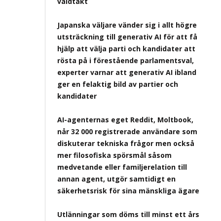
våldtäkt
Japanska väljare vänder sig i allt högre
utsträckning till generativ AI för att få
hjälp att välja parti och kandidater att
rösta på i förestående parlamentsval,
experter varnar att generativ AI ibland
ger en felaktig bild av partier och
kandidater
AI-agenternas eget Reddit, Moltbook,
når 32 000 registrerade användare som
diskuterar tekniska frågor men också
mer filosofiska spörsmål såsom
medvetande eller familjerelation till
annan agent, utgör samtidigt en
säkerhetsrisk för sina mänskliga ägare
Utlänningar som döms till minst ett års