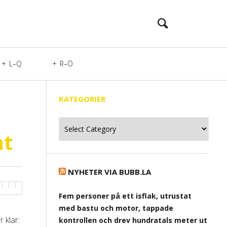
L–Q
R–Ö
KATEGORIER
Kategorier
at
NYHETER VIA BUBB.LA
Fem personer på ett isflak, utrustat
med bastu och motor, tappade
 klar:
kontrollen och drev hundratals meter ut