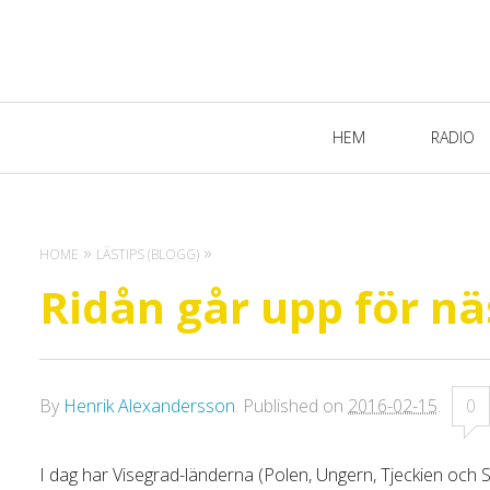
Primary
HEM
RADIO
Navigation
HOME
LÄSTIPS (BLOGG)
Ridån går upp för nä
By
Henrik Alexandersson
.
Published on
2016-02-15
.
0
I dag har Visegrad-länderna (Polen, Ungern, Tjeckien och S