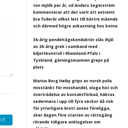
ton mjölk per år, vd Anders Segerström
kommenterar att det varit ett extremt
bra foderår vilket lett till bättre mående
och därmed högre avkastning hos korna
36-årig pendeltågskonduktör slås ihjäl
av 26-årig grek i samband med
biljettkontroll i Rheinland-Pfalz i
Tyskland, gärningsmannen greps på
plats
Marius Borg Høiby grips av norsk polis
misstänkt för misshandel, olaga hot och
överträdelse av kontaktförbud, häktas
sedermera i upp till fyra veckor då risk
för ytterligare brott anses föreligga,
sker dagen före starten av rättegång
rörande tidigare anklagelser om