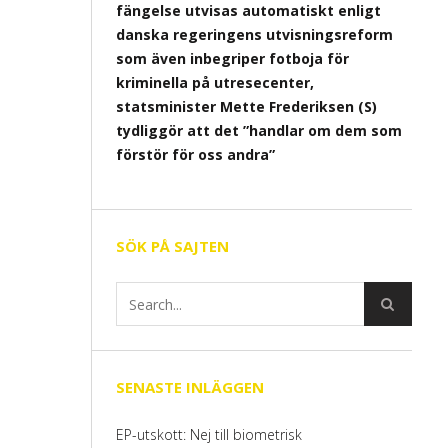
fängelse utvisas automatiskt enligt
danska regeringens utvisningsreform
som även inbegriper fotboja för
kriminella på utresecenter,
statsminister Mette Frederiksen (S)
tydliggör att det ”handlar om dem som
förstör för oss andra”
SÖK PÅ SAJTEN
SENASTE INLÄGGEN
EP-utskott: Nej till biometrisk