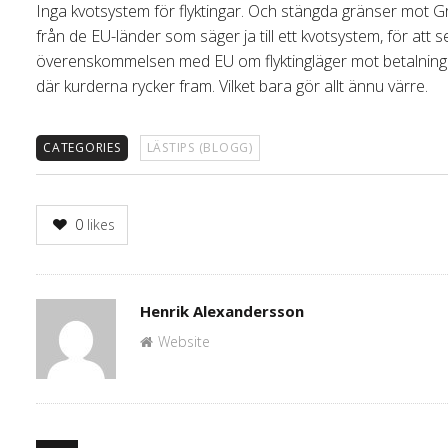
Inga kvotsystem för flyktingar. Och stängda gränser mot Grek
från de EU-länder som säger ja till ett kvotsystem, för att s
överenskommelsen med EU om flyktingläger mot betalning ha
där kurderna rycker fram. Vilket bara gör allt ännu värre.
CATEGORIES
LÄSTIPS (BLOGG)
0
likes
Author
Henrik Alexandersson
Website