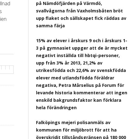
llnad
på Nämdöfjärden på Värmdö,
s
svallvågorna från Vaxholmsbåten bröt
upp flaket och sällskapet fick räddas av
ien
samma färja
15% av elever i årskurs 9 och i årskurs 1-
3 på gymnasiet uppger att de är mycket
negativt inställda till hbtqi-personer,
upp från 3% år 2013, 21,2% av
utrikesfödda och 22,6% av svenskfödda
elever med utlandsfödda föräldrar
negativa, Petra Mårselius på Forum för
levande historia kommenterar att ingen
enskild bakgrundsfaktor kan förklara
hela förändringen
Falköpings mejeri polisanmäls av
kommunen för miljöbrott för att ha
överskridit tillståndsgränsen på 180 000