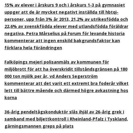
15% av elever i årskurs 9 och i årskurs 1-3 på gymnasiet
uppger att de är mycket negativt inställda till hbtqi-
personer, upp från 3% år 2013, 21,2% av utrikesfödda och
22,6% av svenskfödda elever med utlandsfödda föräldrar
negativa, Petra Mårselius på Forum för levande historia
kommenterar att ingen enskild bakgrundsfaktor kan
förklara hela förändringen
Falköpings mejeri polisanmäls av kommunen för
miljöbrott för att ha överskridit tillståndsgränsen på 180
000 ton mjölk per år, vd Anders Segerström
kommenterar att det varit ett extremt bra foderår vilket
lett till bättre mående och därmed högre avkastning hos
korna
36-årig pendeltågskonduktör slås ihjäl av 26-årig grek i
samband med biljettkontroll i Rheinland-Pfalz i Tyskland,
gärningsmannen greps på plats