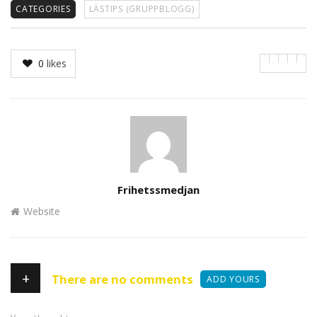
CATEGORIES
LÄSTIPS (GRUPPBLOGG)
0
likes
Author
Frihetssmedjan
Website
+
There are no comments
ADD YOURS