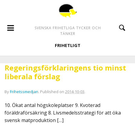
SVENSKA FRIHETLIGA TYCKER OCH
TÄNKER
FRIHETLIGT
Regeringsförklaringens tio minst
liberala förslag
By
Frihetssmedjan
.
Published on
2014-10-03
.
10. Ökat antal högskoleplatser 9. Kvoterad
föräldraförsäkring 8. Livsmedelsstrategi för att öka
svensk matproduktion […]