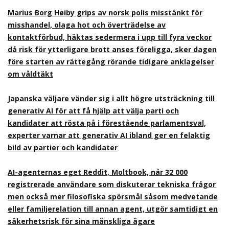
Marius Borg Høiby grips av norsk polis misstänkt för
misshandel, olaga hot och överträdelse av
kontaktförbud, häktas sedermera i upp till fyra veckor
då risk för ytterligare brott anses föreligga, sker dagen
före starten av rättegång rörande tidigare anklagelser
om våldtäkt
Japanska väljare vänder sig i allt högre utsträckning till
generativ AI för att få hjälp att välja parti och
kandidater att rösta på i förestående parlamentsval,
experter varnar att generativ AI ibland ger en felaktig
bild av partier och kandidater
AI-agenternas eget Reddit, Moltbook, når 32 000
registrerade användare som diskuterar tekniska frågor
men också mer filosofiska spörsmål såsom medvetande
eller familjerelation till annan agent, utgör samtidigt en
säkerhetsrisk för sina mänskliga ägare