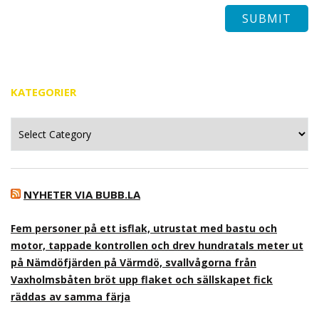
KATEGORIER
Kategorier
NYHETER VIA BUBB.LA
Fem personer på ett isflak, utrustat med bastu och
motor, tappade kontrollen och drev hundratals meter ut
på Nämdöfjärden på Värmdö, svallvågorna från
Vaxholmsbåten bröt upp flaket och sällskapet fick
räddas av samma färja