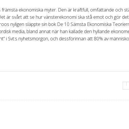
främsta ekonomiska myter. Den är kraftfull, omfattande och stä
 Det är svårt att se hur vänsterekonomi ska stå emot och gör det
hlroos nyligen släppte sin bok De 10 Sämsta Ekonomiska Teorier
nordisk media, bland annat när han kallade den hyllande ekonom
runt” i Svt:s nyhetsmorgon, och dessförinnan att 80% av människo