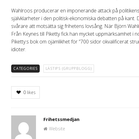
Wahlroos producerar en imponerande attack på politikens 
självklarheter i den politisk-ekonomiska debatten på kant.
svårare att motsätta sig frihetens lovsång. När Björn Wa
Från Keynes till Piketty fick han mycket uppmärksamhet i 
Piketty:s bok om ojämlikhet för ”700 sidor okvalificerat st
idioter.
CATEGORIES
LÄSTIPS (GRUPPBLOGG)
0
likes
Author
Frihetssmedjan
Website