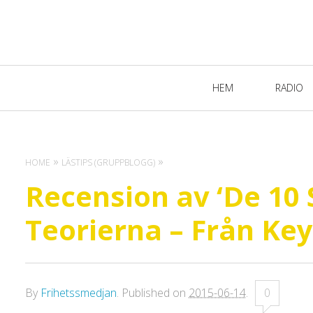
Primary
HEM
RADIO
Navigation
HOME
LÄSTIPS (GRUPPBLOGG)
Recension av ‘De 1
Teorierna – Från Keyn
By
Frihetssmedjan
.
Published on
2015-06-14
.
0