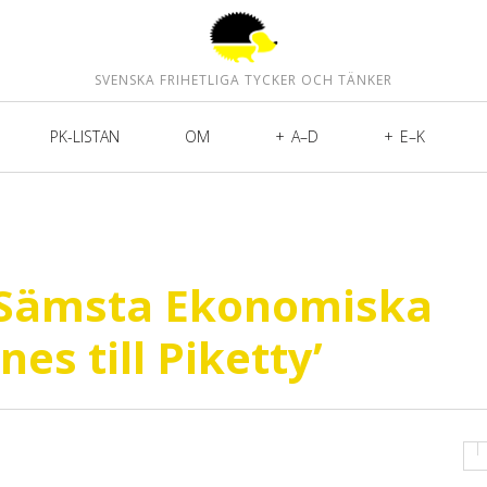
SVENSKA FRIHETLIGA TYCKER OCH TÄNKER
PK-LISTAN
OM
A–D
E–K
0 Sämsta Ekonomiska
es till Piketty’