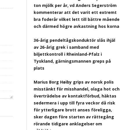
ton mjölk per år, vd Anders Segerström
kommenterar att det varit ett extremt
bra foderår vilket lett till bättre mående
och därmed högre avkastning hos korna
36-årig pendeltågskonduktör slås ihjäl
av 26-årig grek i samband med
biljettkontroll i Rheinland-Pfalz i
Tyskland, gärningsmannen greps på
plats
Marius Borg Høiby grips av norsk polis
misstänkt för misshandel, olaga hot och
överträdelse av kontaktförbud, häktas
sedermera i upp till fyra veckor då risk
för ytterligare brott anses föreligga,
sker dagen före starten av rättegång
rörande tidigare anklagelser om