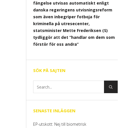
fängelse utvisas automatiskt enligt
danska regeringens utvisningsreform
som även inbegriper fotboja för
kriminella på utresecenter,
statsminister Mette Frederiksen (S)
tydliggör att det ”handlar om dem som
förstör för oss andra”
SÖK PÅ SAJTEN
SENASTE INLÄGGEN
EP-utskott: Nej till biometrisk