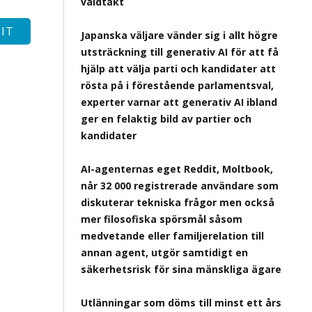
våldtäkt
Japanska väljare vänder sig i allt högre
utsträckning till generativ AI för att få
hjälp att välja parti och kandidater att
rösta på i förestående parlamentsval,
experter varnar att generativ AI ibland
ger en felaktig bild av partier och
kandidater
AI-agenternas eget Reddit, Moltbook,
når 32 000 registrerade användare som
diskuterar tekniska frågor men också
mer filosofiska spörsmål såsom
medvetande eller familjerelation till
annan agent, utgör samtidigt en
säkerhetsrisk för sina mänskliga ägare
Utlänningar som döms till minst ett års