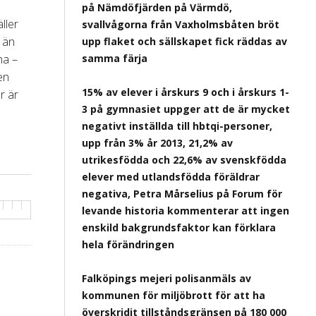
på Nämdöfjärden på Värmdö,
ller
svallvågorna från Vaxholmsbåten bröt
 än
upp flaket och sällskapet fick räddas av
na –
samma färja
en
15% av elever i årskurs 9 och i årskurs 1-
r är
3 på gymnasiet uppger att de är mycket
negativt inställda till hbtqi-personer,
upp från 3% år 2013, 21,2% av
utrikesfödda och 22,6% av svenskfödda
elever med utlandsfödda föräldrar
negativa, Petra Mårselius på Forum för
levande historia kommenterar att ingen
enskild bakgrundsfaktor kan förklara
hela förändringen
Falköpings mejeri polisanmäls av
kommunen för miljöbrott för att ha
överskridit tillståndsgränsen på 180 000