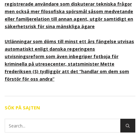
registrerade användare som diskuterar tekniska frågor
men också mer filosofiska spörsmål såsom medvetande
eller familjerelation till annan agent, utgör samtidigt en
säkerhetsrisk för sina mänskliga ägare
Utlänningar som döms till minst ett års fängelse utvisas
automatiskt enligt danska regeringens
utvisningsreform som även inbegriper fotboja för
kriminella på utresecenter, statsminister Mette
Frederiksen (S) tydliggör att det ”handlar om dem som
förstör för oss andra”
SÖK PÅ SAJTEN