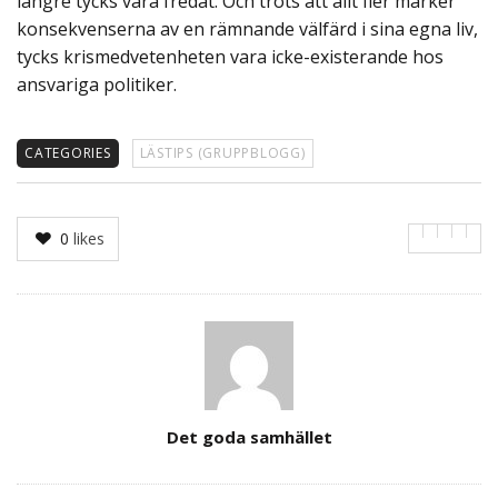
längre tycks vara fredat. Och trots att allt fler märker
konsekvenserna av en rämnande välfärd i sina egna liv,
tycks krismedvetenheten vara icke-existerande hos
ansvariga politiker.
CATEGORIES
LÄSTIPS (GRUPPBLOGG)
0
likes
Author
Det goda samhället