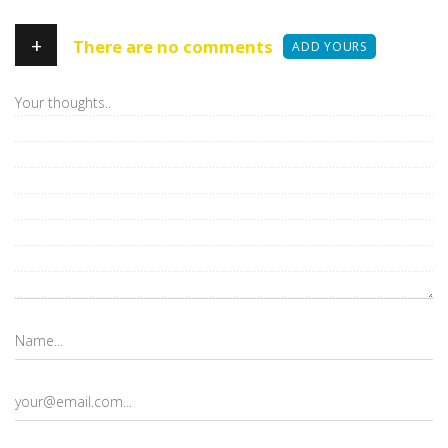
+
There are no comments
ADD YOURS