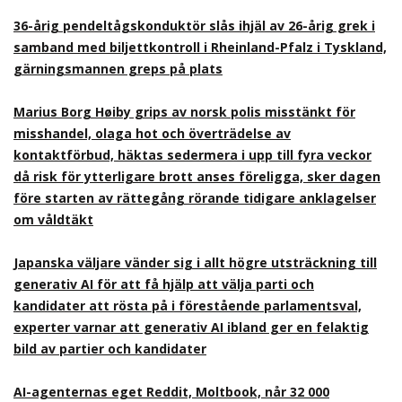
36-årig pendeltågskonduktör slås ihjäl av 26-årig grek i
samband med biljettkontroll i Rheinland-Pfalz i Tyskland,
gärningsmannen greps på plats
Marius Borg Høiby grips av norsk polis misstänkt för
misshandel, olaga hot och överträdelse av
kontaktförbud, häktas sedermera i upp till fyra veckor
då risk för ytterligare brott anses föreligga, sker dagen
före starten av rättegång rörande tidigare anklagelser
om våldtäkt
Japanska väljare vänder sig i allt högre utsträckning till
generativ AI för att få hjälp att välja parti och
kandidater att rösta på i förestående parlamentsval,
experter varnar att generativ AI ibland ger en felaktig
bild av partier och kandidater
AI-agenternas eget Reddit, Moltbook, når 32 000