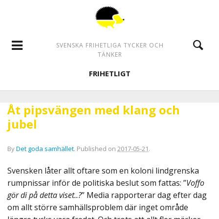
SVENSKA FRIHETLIGA TYCKER OCH
TÄNKER
FRIHETLIGT
Åt pipsvängen med klang och
jubel
By
Det goda samhället
.
Published on
2017-05-21
.
Svensken låter allt oftare som en koloni lindgrenska
rumpnissar inför de politiska beslut som fattas: ”
Voffo
gör di på detta viset..?
” Media rapporterar dag efter dag
om allt större samhällsproblem där inget område