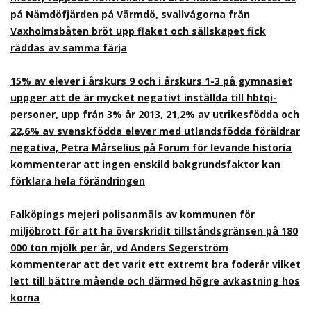
på Nämdöfjärden på Värmdö, svallvågorna från
Vaxholmsbåten bröt upp flaket och sällskapet fick
räddas av samma färja
15% av elever i årskurs 9 och i årskurs 1-3 på gymnasiet
uppger att de är mycket negativt inställda till hbtqi-
personer, upp från 3% år 2013, 21,2% av utrikesfödda och
22,6% av svenskfödda elever med utlandsfödda föräldrar
negativa, Petra Mårselius på Forum för levande historia
kommenterar att ingen enskild bakgrundsfaktor kan
förklara hela förändringen
Falköpings mejeri polisanmäls av kommunen för
miljöbrott för att ha överskridit tillståndsgränsen på 180
000 ton mjölk per år, vd Anders Segerström
kommenterar att det varit ett extremt bra foderår vilket
lett till bättre mående och därmed högre avkastning hos
korna