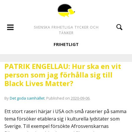
SVENSKA FRIHETLIGA TYCKER OCH
TÄNKER
FRIHETLIGT
PATRIK ENGELLAU: Hur ska en vit
person som jag förhålla sig till
Black Lives Matter?
By
Det goda samhället
.
Published on
2020-09-06
.
Ett stort raseri härjar i USA och små raserier på samma
tema försöker etablera sig i kulturella lydstater som
Sverige. Till exempel försökte Afrosvenskarnas