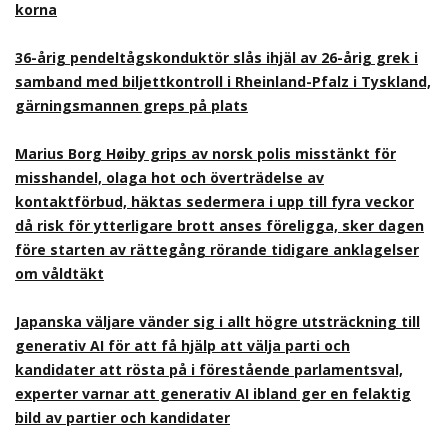
korna
36-årig pendeltågskonduktör slås ihjäl av 26-årig grek i
samband med biljettkontroll i Rheinland-Pfalz i Tyskland,
gärningsmannen greps på plats
Marius Borg Høiby grips av norsk polis misstänkt för
misshandel, olaga hot och överträdelse av
kontaktförbud, häktas sedermera i upp till fyra veckor
då risk för ytterligare brott anses föreligga, sker dagen
före starten av rättegång rörande tidigare anklagelser
om våldtäkt
Japanska väljare vänder sig i allt högre utsträckning till
generativ AI för att få hjälp att välja parti och
kandidater att rösta på i förestående parlamentsval,
experter varnar att generativ AI ibland ger en felaktig
bild av partier och kandidater