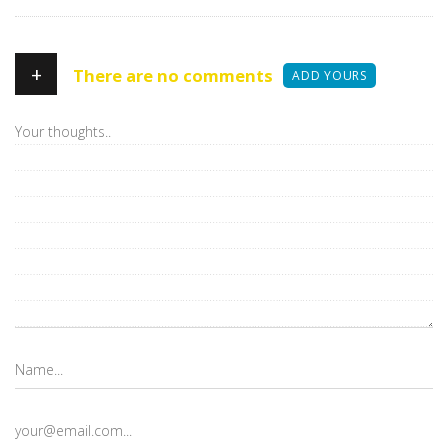
+
There are no comments
ADD YOURS