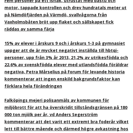
Fem personer på ett isflak, utrustat med bastu och
motor, tappade kontrollen och drev hundratals meter ut
på Nämdöfjärden på Värmdö, svallvågorna från
Vaxholmsbåten bröt upp flaket och sällskapet fick
räddas av samma färja
15% av elever i årskurs 9 och i årskurs 1-3 på gymnasiet
uppger att de är mycket negativt inställda till hbtqi-
personer, upp från 3% år 2013, 21,2% av utrikesfödda och
22,6% av svenskfödda elever med utlandsfödda föräldrar
negativa, Petra Mårselius på Forum för levande historia
kommenterar att ingen enskild bakgrundsfaktor kan
förklara hela förändringen
Falköpings mejeri polisanmäls av kommunen för
miljöbrott för att ha överskridit tillståndsgränsen på 180
000 ton mjölk per år, vd Anders Segerström
kommenterar att det varit ett extremt bra foderår vilket
lett till bättre mående och därmed högre avkastning hos