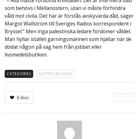
“– Alla måste fördöma knivdåden. Det är inte mera våld
som behövs i Mellanöstern, utan vi måste förhindra
våld mot civila. Det här är förstås avskyvärda dåd, säger
Margot Wallström till Sveriges Radios korrespondent i
Bryssel.” Men inga palestinska ledare fördömer våldet.
Man hyllar istället gärningsmännen som hjältar när de
dödat någon på väg hem från jobbet eller
livsmedelsbutiken.
CATEGORIES
LÄSTIPS (BLOGG)
0
likes