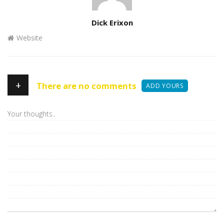
Author
Dick Erixon
Website
+
There are no comments
ADD YOURS