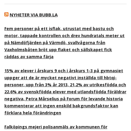
NYHETER VIA BUBB.LA
Fem personer på ett isflak, utrustat med bastu och
motor, tappade kontrollen och drev hundratals meter ut
på Nämdöfjärden på Värmdö, svallvågorna från
Vaxholmsbåten bröt upp flaket och sällskapet fick
räddas av samma färja
15% av elever i årskurs 9 och i årskurs 1-3 på gymnasiet
uppger att de är mycket negativt inställda till hbtqi-
personer, upp från 3% år 2013, 21,2% av utrikesfödda och
22,6% av svenskfödda elever med utlandsfödda föräldrar
negativa, Petra Mårselius på Forum för levande historia
kommenterar att ingen enskild bakgrundsfaktor kan
förklara hela förändringen
Falköpings mejeri polisanmäls av kommunen för