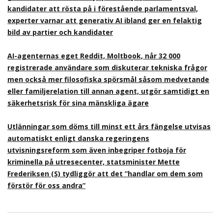
kandidater att rösta på i förestående parlamentsval,
experter varnar att generativ AI ibland ger en felaktig
bild av partier och kandidater
AI-agenternas eget Reddit, Moltbook, når 32 000
registrerade användare som diskuterar tekniska frågor
men också mer filosofiska spörsmål såsom medvetande
eller familjerelation till annan agent, utgör samtidigt en
säkerhetsrisk för sina mänskliga ägare
Utlänningar som döms till minst ett års fängelse utvisas
automatiskt enligt danska regeringens
utvisningsreform som även inbegriper fotboja för
kriminella på utresecenter, statsminister Mette
Frederiksen (S) tydliggör att det ”handlar om dem som
förstör för oss andra”