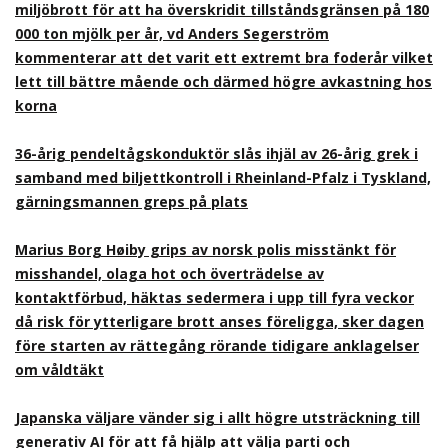
miljöbrott för att ha överskridit tillståndsgränsen på 180
000 ton mjölk per år, vd Anders Segerström
kommenterar att det varit ett extremt bra foderår vilket
lett till bättre mående och därmed högre avkastning hos
korna
36-årig pendeltågskonduktör slås ihjäl av 26-årig grek i
samband med biljettkontroll i Rheinland-Pfalz i Tyskland,
gärningsmannen greps på plats
Marius Borg Høiby grips av norsk polis misstänkt för
misshandel, olaga hot och överträdelse av
kontaktförbud, häktas sedermera i upp till fyra veckor
då risk för ytterligare brott anses föreligga, sker dagen
före starten av rättegång rörande tidigare anklagelser
om våldtäkt
Japanska väljare vänder sig i allt högre utsträckning till
generativ AI för att få hjälp att välja parti och