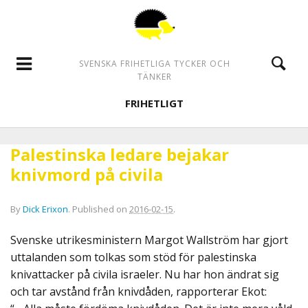
SVENSKA FRIHETLIGA TYCKER OCH
TÄNKER
FRIHETLIGT
Palestinska ledare bejakar
knivmord på civila
By
Dick Erixon
.
Published on
2016-02-15
.
Svenske utrikesministern Margot Wallström har gjort
uttalanden som tolkas som stöd för palestinska
knivattacker på civila israeler. Nu har hon ändrat sig
och tar avstånd från knivdåden, rapporterar Ekot: