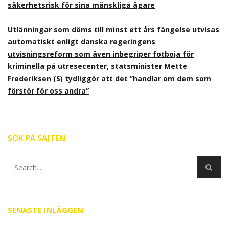
säkerhetsrisk för sina mänskliga ägare
Utlänningar som döms till minst ett års fängelse utvisas
automatiskt enligt danska regeringens
utvisningsreform som även inbegriper fotboja för
kriminella på utresecenter, statsminister Mette
Frederiksen (S) tydliggör att det ”handlar om dem som
förstör för oss andra”
SÖK PÅ SAJTEN
SENASTE INLÄGGEN