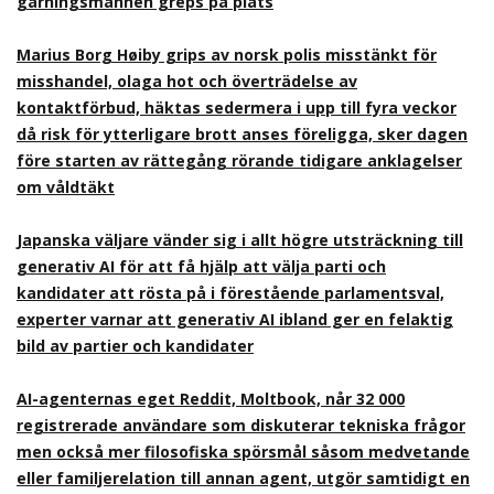
gärningsmannen greps på plats
Marius Borg Høiby grips av norsk polis misstänkt för
misshandel, olaga hot och överträdelse av
kontaktförbud, häktas sedermera i upp till fyra veckor
då risk för ytterligare brott anses föreligga, sker dagen
före starten av rättegång rörande tidigare anklagelser
om våldtäkt
Japanska väljare vänder sig i allt högre utsträckning till
generativ AI för att få hjälp att välja parti och
kandidater att rösta på i förestående parlamentsval,
experter varnar att generativ AI ibland ger en felaktig
bild av partier och kandidater
AI-agenternas eget Reddit, Moltbook, når 32 000
registrerade användare som diskuterar tekniska frågor
men också mer filosofiska spörsmål såsom medvetande
eller familjerelation till annan agent, utgör samtidigt en