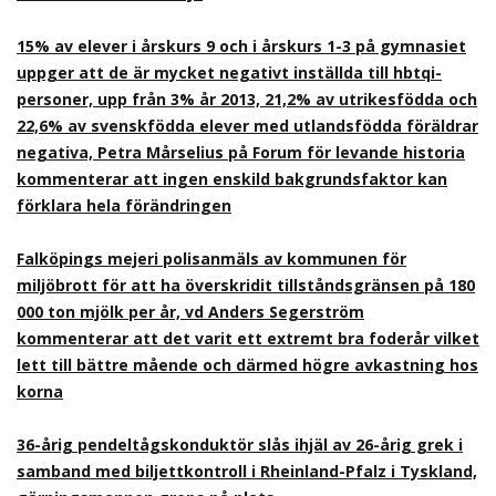
15% av elever i årskurs 9 och i årskurs 1-3 på gymnasiet
uppger att de är mycket negativt inställda till hbtqi-
personer, upp från 3% år 2013, 21,2% av utrikesfödda och
22,6% av svenskfödda elever med utlandsfödda föräldrar
negativa, Petra Mårselius på Forum för levande historia
kommenterar att ingen enskild bakgrundsfaktor kan
förklara hela förändringen
Falköpings mejeri polisanmäls av kommunen för
miljöbrott för att ha överskridit tillståndsgränsen på 180
000 ton mjölk per år, vd Anders Segerström
kommenterar att det varit ett extremt bra foderår vilket
lett till bättre mående och därmed högre avkastning hos
korna
36-årig pendeltågskonduktör slås ihjäl av 26-årig grek i
samband med biljettkontroll i Rheinland-Pfalz i Tyskland,