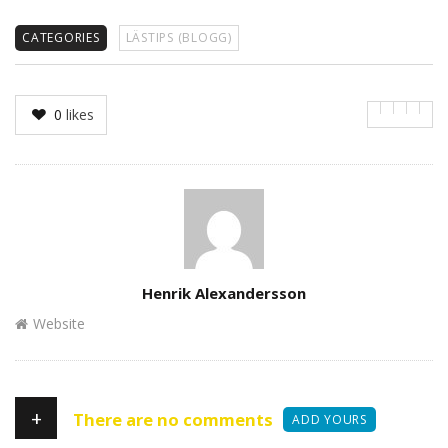
CATEGORIES
LÄSTIPS (BLOGG)
0
likes
Author
Henrik Alexandersson
Website
+
There are no comments
ADD YOURS