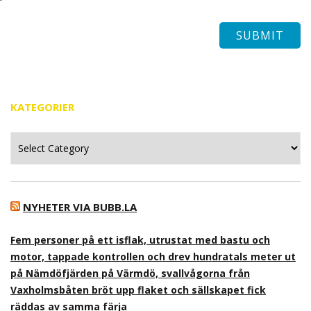
KATEGORIER
Kategorier
NYHETER VIA BUBB.LA
Fem personer på ett isflak, utrustat med bastu och
motor, tappade kontrollen och drev hundratals meter ut
på Nämdöfjärden på Värmdö, svallvågorna från
Vaxholmsbåten bröt upp flaket och sällskapet fick
räddas av samma färja