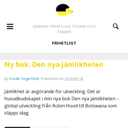
SVENSKA FRIHETLIGA TYCKER OCH
TÄNKER
FRIHETLIGT
Ny bok: Den nya jämlikheten
By
Fredik Segerfeldt
.
Published on
2014-09-18
.
Jämlikhet är avgörande för utveckling. Det är
huvudbudskapet i min nya bok Den nya jämlikheten –
global utveckling från Robin Hood till Botswana som
släpps idag.