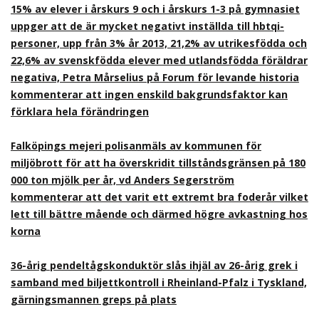
15% av elever i årskurs 9 och i årskurs 1-3 på gymnasiet
uppger att de är mycket negativt inställda till hbtqi-
personer, upp från 3% år 2013, 21,2% av utrikesfödda och
22,6% av svenskfödda elever med utlandsfödda föräldrar
negativa, Petra Mårselius på Forum för levande historia
kommenterar att ingen enskild bakgrundsfaktor kan
förklara hela förändringen
Falköpings mejeri polisanmäls av kommunen för
miljöbrott för att ha överskridit tillståndsgränsen på 180
000 ton mjölk per år, vd Anders Segerström
kommenterar att det varit ett extremt bra foderår vilket
lett till bättre mående och därmed högre avkastning hos
korna
36-årig pendeltågskonduktör slås ihjäl av 26-årig grek i
samband med biljettkontroll i Rheinland-Pfalz i Tyskland,
gärningsmannen greps på plats