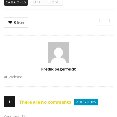
CATEGORIES
LÄSTIPS (BLOGG)
0
likes
Author
Fredik Segerfeldt
Website
+
There are no comments
ADD YOURS