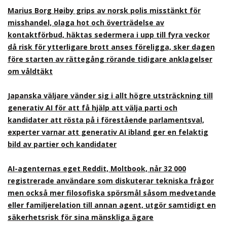
Marius Borg Høiby grips av norsk polis misstänkt för
misshandel, olaga hot och överträdelse av
kontaktförbud, häktas sedermera i upp till fyra veckor
då risk för ytterligare brott anses föreligga, sker dagen
före starten av rättegång rörande tidigare anklagelser
om våldtäkt
Japanska väljare vänder sig i allt högre utsträckning till
generativ AI för att få hjälp att välja parti och
kandidater att rösta på i förestående parlamentsval,
experter varnar att generativ AI ibland ger en felaktig
bild av partier och kandidater
AI-agenternas eget Reddit, Moltbook, når 32 000
registrerade användare som diskuterar tekniska frågor
men också mer filosofiska spörsmål såsom medvetande
eller familjerelation till annan agent, utgör samtidigt en
säkerhetsrisk för sina mänskliga ägare