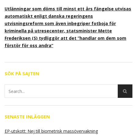
Utlänningar som döms till minst ett års fängelse utvisas
automatiskt enligt danska regeringens
utvisningsreform som även inbegriper fotboja för
kriminella på utresecenter, statsminister Mette
Frederiksen (S) tydliggör att det ”handlar om dem som
förstör för oss andra”
SÖK PÅ SAJTEN
SENASTE INLÄGGEN
EP-utskott: Nej till biometrisk massövervakning