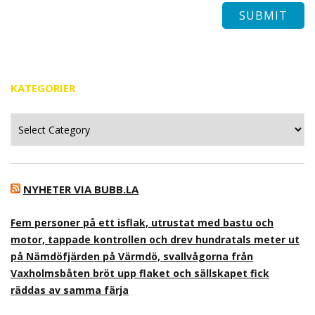
KATEGORIER
Kategorier
NYHETER VIA BUBB.LA
Fem personer på ett isflak, utrustat med bastu och
motor, tappade kontrollen och drev hundratals meter ut
på Nämdöfjärden på Värmdö, svallvågorna från
Vaxholmsbåten bröt upp flaket och sällskapet fick
räddas av samma färja