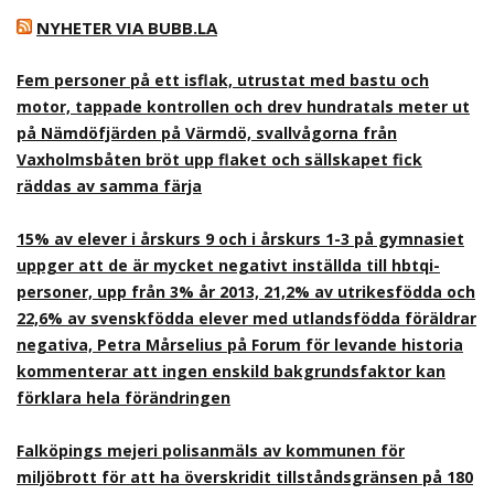
NYHETER VIA BUBB.LA
Fem personer på ett isflak, utrustat med bastu och
motor, tappade kontrollen och drev hundratals meter ut
på Nämdöfjärden på Värmdö, svallvågorna från
Vaxholmsbåten bröt upp flaket och sällskapet fick
räddas av samma färja
15% av elever i årskurs 9 och i årskurs 1-3 på gymnasiet
uppger att de är mycket negativt inställda till hbtqi-
personer, upp från 3% år 2013, 21,2% av utrikesfödda och
22,6% av svenskfödda elever med utlandsfödda föräldrar
negativa, Petra Mårselius på Forum för levande historia
kommenterar att ingen enskild bakgrundsfaktor kan
förklara hela förändringen
Falköpings mejeri polisanmäls av kommunen för
miljöbrott för att ha överskridit tillståndsgränsen på 180