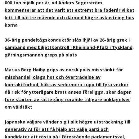
000 ton mjölk per år, vd Anders Segerström
kommenterar att det varit ett extremt bra foderår vilket
lett till bättre mående och därmed högre avkastning hos
korna
36-årig pendeltågskonduktör slås ihjäl av 26-årig grek i
samband med biljettkontroll i Rheinland-Pfalz i Tyskland,
gärningsmannen greps på plats
Marius Borg Høiby grips av norsk polis misstänkt för
misshandel, olaga hot och överträdelse av
kontaktförbud, häktas sedermera i upp till fyra veckor
då risk för ytterligare brott anses föreligga, sker dagen
före starten av rättegång rörande tidigare anklagelser
om våldtäkt
Japanska väljare vänder sig i allt högre utsträckning till
generativ AI för att få hjälp att välja parti och
kandidater att rösta på i förestående parlamentsval,