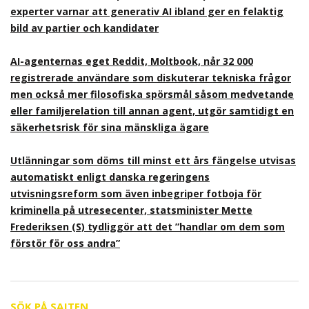
experter varnar att generativ AI ibland ger en felaktig
bild av partier och kandidater
AI-agenternas eget Reddit, Moltbook, når 32 000
registrerade användare som diskuterar tekniska frågor
men också mer filosofiska spörsmål såsom medvetande
eller familjerelation till annan agent, utgör samtidigt en
säkerhetsrisk för sina mänskliga ägare
Utlänningar som döms till minst ett års fängelse utvisas
automatiskt enligt danska regeringens
utvisningsreform som även inbegriper fotboja för
kriminella på utresecenter, statsminister Mette
Frederiksen (S) tydliggör att det ”handlar om dem som
förstör för oss andra”
SÖK PÅ SAJTEN