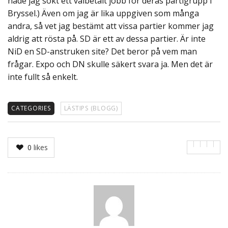
hade jag sökt ett välbetalt jobb för deras partigrupp i
Bryssel.) Även om jag är lika uppgiven som många
andra, så vet jag bestämt att vissa partier kommer jag
aldrig att rösta på. SD är ett av dessa partier. Är inte
NiD en SD-anstruken site? Det beror på vem man
frågar. Expo och DN skulle säkert svara ja. Men det är
inte fullt så enkelt.
CATEGORIES
LÄSTIPS (BLOGG)
0
likes