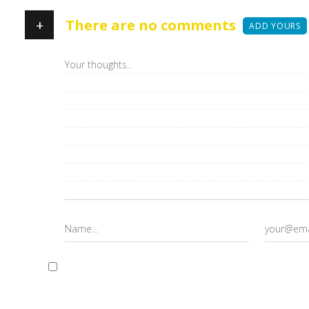
+
There are no comments
ADD YOURS