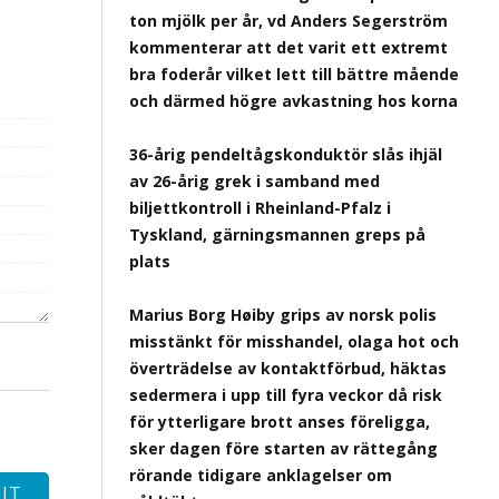
ton mjölk per år, vd Anders Segerström
kommenterar att det varit ett extremt
bra foderår vilket lett till bättre mående
och därmed högre avkastning hos korna
36-årig pendeltågskonduktör slås ihjäl
av 26-årig grek i samband med
biljettkontroll i Rheinland-Pfalz i
Tyskland, gärningsmannen greps på
plats
Marius Borg Høiby grips av norsk polis
misstänkt för misshandel, olaga hot och
överträdelse av kontaktförbud, häktas
sedermera i upp till fyra veckor då risk
för ytterligare brott anses föreligga,
sker dagen före starten av rättegång
rörande tidigare anklagelser om