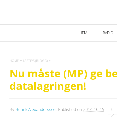
Primary
HEM
RADIO
Navigation
HOME
LÄSTIPS (BLOGG)
Nu måste (MP) ge b
datalagringen!
By
Henrik Alexandersson
.
Published on
2014-10-19
.
0