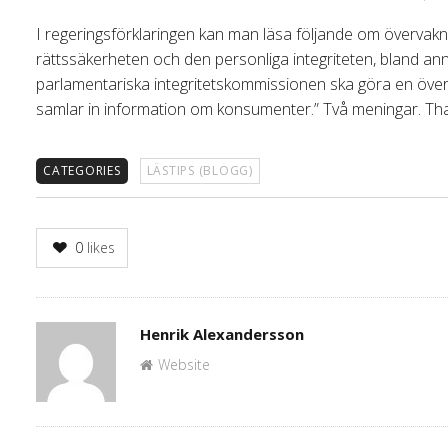
I regeringsförklaringen kan man läsa följande om övervakn
rättssäkerheten och den personliga integriteten, bland ann
parlamentariska integritetskommissionen ska göra en översyn a
samlar in information om konsumenter.” Två meningar. That
CATEGORIES
LÄSTIPS (BLOGG)
0
likes
Author
Henrik Alexandersson
Website