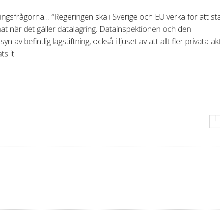
ingsfrågorna… “Regeringen ska i Sverige och EU verka för att st
at när det gäller datalagring. Datainspektionen och den
v befintlig lagstiftning, också i ljuset av att allt fler privata ak
s it.