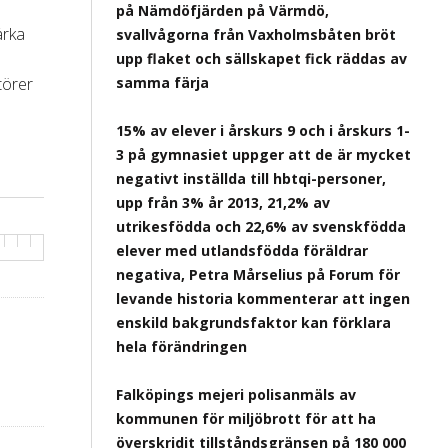
på Nämdöfjärden på Värmdö,
ärka
svallvågorna från Vaxholmsbåten bröt
upp flaket och sällskapet fick räddas av
törer
samma färja
15% av elever i årskurs 9 och i årskurs 1-
3 på gymnasiet uppger att de är mycket
negativt inställda till hbtqi-personer,
upp från 3% år 2013, 21,2% av
utrikesfödda och 22,6% av svenskfödda
elever med utlandsfödda föräldrar
negativa, Petra Mårselius på Forum för
levande historia kommenterar att ingen
enskild bakgrundsfaktor kan förklara
hela förändringen
Falköpings mejeri polisanmäls av
kommunen för miljöbrott för att ha
överskridit tillståndsgränsen på 180 000