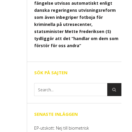
fängelse utvisas automatiskt enligt
danska regeringens utvisningsreform
som även inbegriper fotboja för
kriminella på utresecenter,
statsminister Mette Frederiksen (S)
tydliggör att det ”handlar om dem som
förstör för oss andra”
SÖK PÅ SAJTEN
SENASTE INLÄGGEN
EP-utskott: Nej till biometrisk