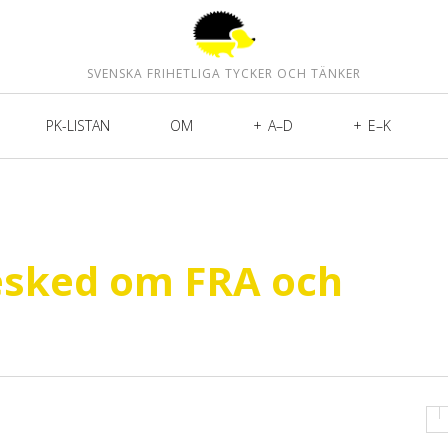
SVENSKA FRIHETLIGA TYCKER OCH TÄNKER
PK-LISTAN
OM
A–D
E–K
esked om FRA och