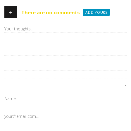
+
There are no comments
ADD YOURS