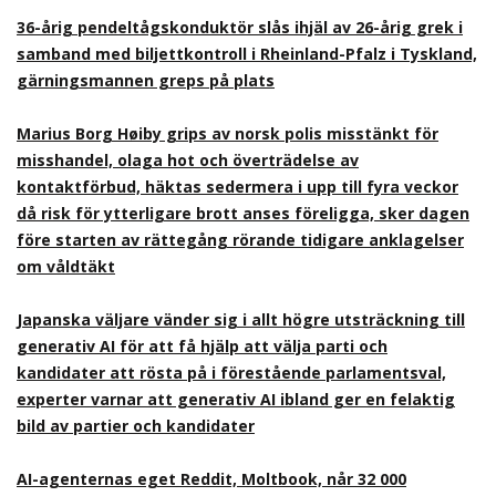
36-årig pendeltågskonduktör slås ihjäl av 26-årig grek i
samband med biljettkontroll i Rheinland-Pfalz i Tyskland,
gärningsmannen greps på plats
Marius Borg Høiby grips av norsk polis misstänkt för
misshandel, olaga hot och överträdelse av
kontaktförbud, häktas sedermera i upp till fyra veckor
då risk för ytterligare brott anses föreligga, sker dagen
före starten av rättegång rörande tidigare anklagelser
om våldtäkt
Japanska väljare vänder sig i allt högre utsträckning till
generativ AI för att få hjälp att välja parti och
kandidater att rösta på i förestående parlamentsval,
experter varnar att generativ AI ibland ger en felaktig
bild av partier och kandidater
AI-agenternas eget Reddit, Moltbook, når 32 000