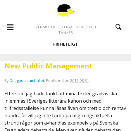
SVENSKA FRIHETLIGA TYCKER OCH
TÄNKER
FRIHETLIGT
New Public Management
By
Det goda samhället
.
Published on
2017-08-31
.
Eftersom jag hade tänkt att mina texter gradvis ska
inlemmas i Sveriges litterära kanon och med
tillfredsställelse kunna läsas även om trettio och rentav
hundra år vill jag inte fördjupa mig i dagsaktuella
struntfrågor som avhandlas exempelvis på Svenska
Dagbladets debattsida. Men även på den debattsidan