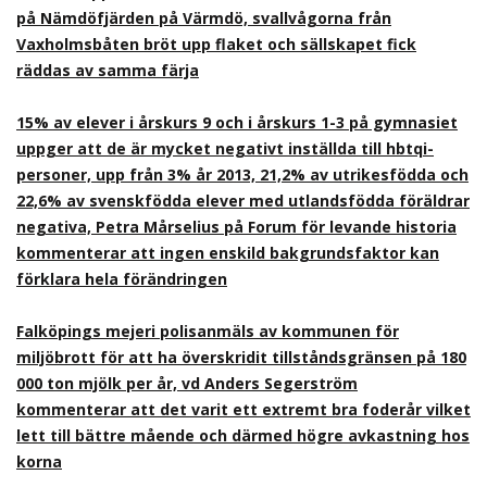
på Nämdöfjärden på Värmdö, svallvågorna från
Vaxholmsbåten bröt upp flaket och sällskapet fick
räddas av samma färja
15% av elever i årskurs 9 och i årskurs 1-3 på gymnasiet
uppger att de är mycket negativt inställda till hbtqi-
personer, upp från 3% år 2013, 21,2% av utrikesfödda och
22,6% av svenskfödda elever med utlandsfödda föräldrar
negativa, Petra Mårselius på Forum för levande historia
kommenterar att ingen enskild bakgrundsfaktor kan
förklara hela förändringen
Falköpings mejeri polisanmäls av kommunen för
miljöbrott för att ha överskridit tillståndsgränsen på 180
000 ton mjölk per år, vd Anders Segerström
kommenterar att det varit ett extremt bra foderår vilket
lett till bättre mående och därmed högre avkastning hos
korna