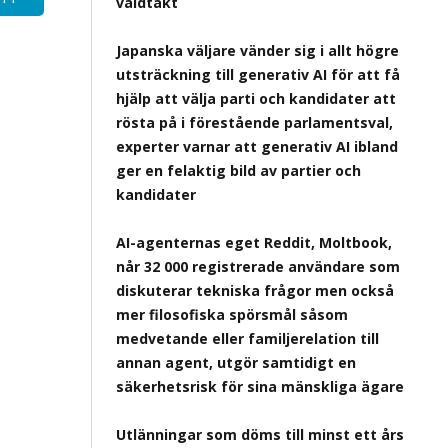
våldtäkt
Japanska väljare vänder sig i allt högre
utsträckning till generativ AI för att få
hjälp att välja parti och kandidater att
rösta på i förestående parlamentsval,
experter varnar att generativ AI ibland
ger en felaktig bild av partier och
kandidater
AI-agenternas eget Reddit, Moltbook,
når 32 000 registrerade användare som
diskuterar tekniska frågor men också
mer filosofiska spörsmål såsom
medvetande eller familjerelation till
annan agent, utgör samtidigt en
säkerhetsrisk för sina mänskliga ägare
Utlänningar som döms till minst ett års