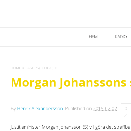
Primary
HEM
RADIO
Navigation
HOME
LÄSTIPS (BLOGG)
Morgan Johanssons s
By
Henrik Alexandersson
.
Published on
2015-02-02
.
0
Justitieminister Morgan Johansson (S) vill göra det straffb