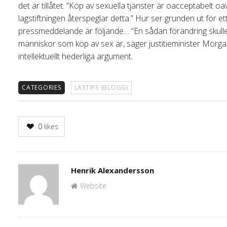
det är tillåtet. “Köp av sexuella tjänster är oacceptabelt oav
lagstiftningen återspeglar detta.” Hur ser grunden ut för 
pressmeddelande är följande… “En sådan förändring skulle t
människor som köp av sex är, säger justitieminister Morg
intellektuellt hederliga argument.
CATEGORIES
LÄSTIPS (BLOGG)
0
likes
Author
Henrik Alexandersson
Website