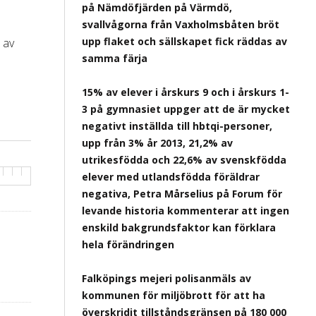
på Nämdöfjärden på Värmdö,
svallvågorna från Vaxholmsbåten bröt
upp flaket och sällskapet fick räddas av
 av
samma färja
15% av elever i årskurs 9 och i årskurs 1-
3 på gymnasiet uppger att de är mycket
negativt inställda till hbtqi-personer,
upp från 3% år 2013, 21,2% av
utrikesfödda och 22,6% av svenskfödda
elever med utlandsfödda föräldrar
negativa, Petra Mårselius på Forum för
levande historia kommenterar att ingen
enskild bakgrundsfaktor kan förklara
hela förändringen
Falköpings mejeri polisanmäls av
kommunen för miljöbrott för att ha
överskridit tillståndsgränsen på 180 000