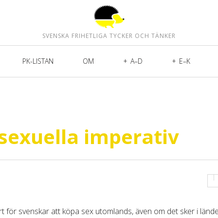
SVENSKA FRIHETLIGA TYCKER OCH TÄNKER
PK-LISTAN
OM
A–D
E–K
exuella imperativ
art för svenskar att köpa sex utomlands, även om det sker i länd