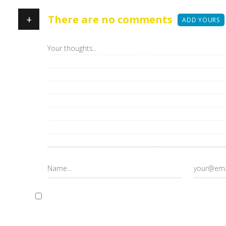
+
There are no comments
ADD YOURS