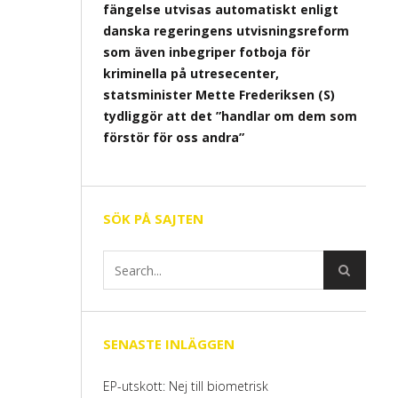
fängelse utvisas automatiskt enligt
danska regeringens utvisningsreform
som även inbegriper fotboja för
kriminella på utresecenter,
statsminister Mette Frederiksen (S)
tydliggör att det ”handlar om dem som
förstör för oss andra”
SÖK PÅ SAJTEN
SENASTE INLÄGGEN
EP-utskott: Nej till biometrisk