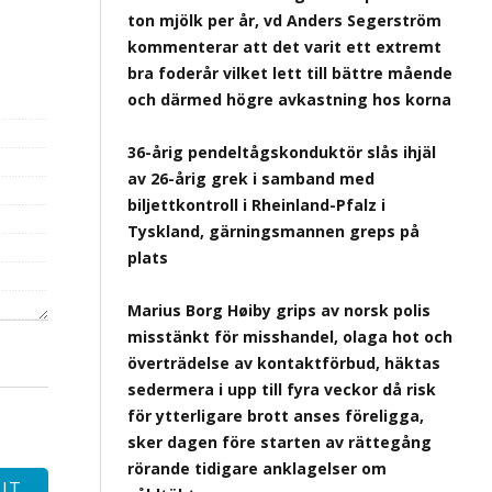
ton mjölk per år, vd Anders Segerström
kommenterar att det varit ett extremt
bra foderår vilket lett till bättre mående
och därmed högre avkastning hos korna
36-årig pendeltågskonduktör slås ihjäl
av 26-årig grek i samband med
biljettkontroll i Rheinland-Pfalz i
Tyskland, gärningsmannen greps på
plats
Marius Borg Høiby grips av norsk polis
misstänkt för misshandel, olaga hot och
överträdelse av kontaktförbud, häktas
sedermera i upp till fyra veckor då risk
för ytterligare brott anses föreligga,
sker dagen före starten av rättegång
rörande tidigare anklagelser om