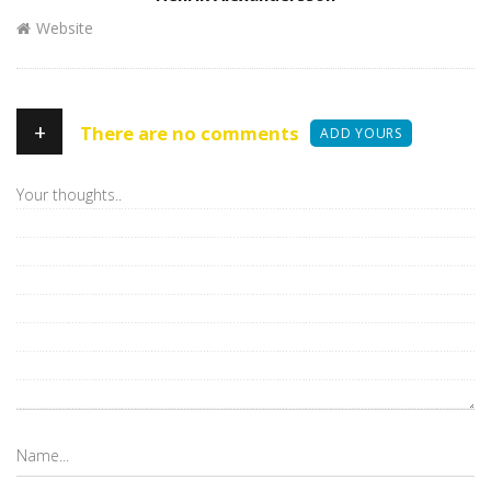
Website
+
There are no comments
ADD YOURS