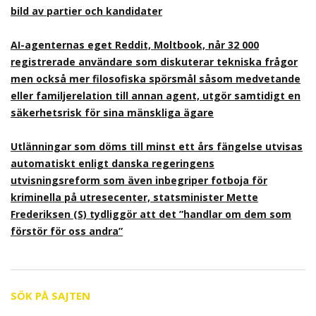
bild av partier och kandidater
AI-agenternas eget Reddit, Moltbook, når 32 000
registrerade användare som diskuterar tekniska frågor
men också mer filosofiska spörsmål såsom medvetande
eller familjerelation till annan agent, utgör samtidigt en
säkerhetsrisk för sina mänskliga ägare
Utlänningar som döms till minst ett års fängelse utvisas
automatiskt enligt danska regeringens
utvisningsreform som även inbegriper fotboja för
kriminella på utresecenter, statsminister Mette
Frederiksen (S) tydliggör att det ”handlar om dem som
förstör för oss andra”
SÖK PÅ SAJTEN