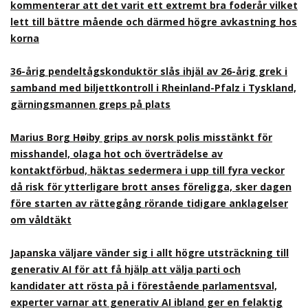
kommenterar att det varit ett extremt bra foderår vilket
lett till bättre mående och därmed högre avkastning hos
korna
36-årig pendeltågskonduktör slås ihjäl av 26-årig grek i
samband med biljettkontroll i Rheinland-Pfalz i Tyskland,
gärningsmannen greps på plats
Marius Borg Høiby grips av norsk polis misstänkt för
misshandel, olaga hot och överträdelse av
kontaktförbud, häktas sedermera i upp till fyra veckor
då risk för ytterligare brott anses föreligga, sker dagen
före starten av rättegång rörande tidigare anklagelser
om våldtäkt
Japanska väljare vänder sig i allt högre utsträckning till
generativ AI för att få hjälp att välja parti och
kandidater att rösta på i förestående parlamentsval,
experter varnar att generativ AI ibland ger en felaktig