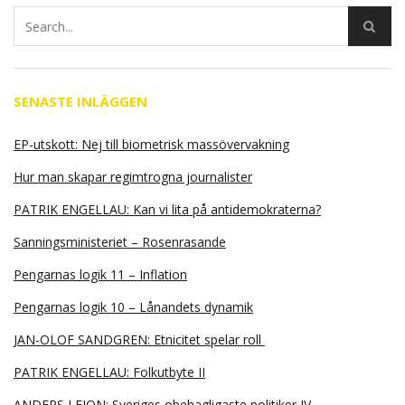
SENASTE INLÄGGEN
EP-utskott: Nej till biometrisk massövervakning
Hur man skapar regimtrogna journalister
PATRIK ENGELLAU: Kan vi lita på antidemokraterna?
Sanningsministeriet – Rosenrasande
Pengarnas logik 11 – Inflation
Pengarnas logik 10 – Lånandets dynamik
JAN-OLOF SANDGREN: Etnicitet spelar roll
PATRIK ENGELLAU: Folkutbyte II
ANDERS LEION: Sveriges obehagligaste politiker IV