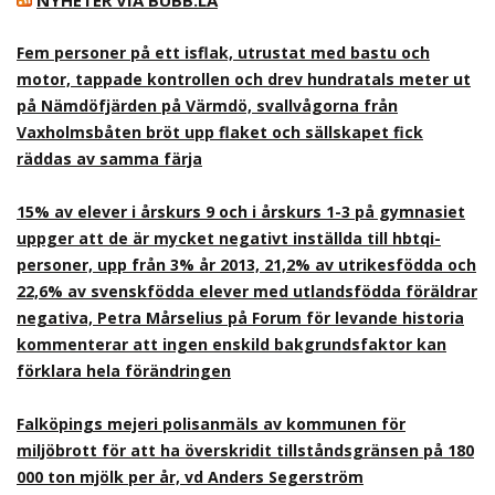
NYHETER VIA BUBB.LA
Fem personer på ett isflak, utrustat med bastu och
motor, tappade kontrollen och drev hundratals meter ut
på Nämdöfjärden på Värmdö, svallvågorna från
Vaxholmsbåten bröt upp flaket och sällskapet fick
räddas av samma färja
15% av elever i årskurs 9 och i årskurs 1-3 på gymnasiet
uppger att de är mycket negativt inställda till hbtqi-
personer, upp från 3% år 2013, 21,2% av utrikesfödda och
22,6% av svenskfödda elever med utlandsfödda föräldrar
negativa, Petra Mårselius på Forum för levande historia
kommenterar att ingen enskild bakgrundsfaktor kan
förklara hela förändringen
Falköpings mejeri polisanmäls av kommunen för
miljöbrott för att ha överskridit tillståndsgränsen på 180
000 ton mjölk per år, vd Anders Segerström