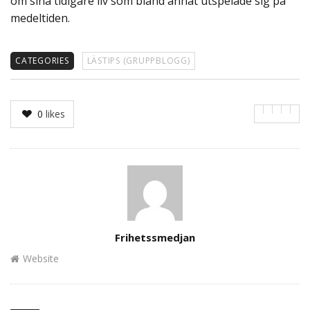
om sina tidigare liv som bland annat utspelade sig på
medeltiden.
CATEGORIES
LÄSTIPS (GRUPPBLOGG)
0
likes
Author
Frihetssmedjan
Website