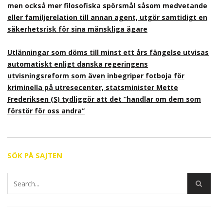
men också mer filosofiska spörsmål såsom medvetande
eller familjerelation till annan agent, utgör samtidigt en
säkerhetsrisk för sina mänskliga ägare
Utlänningar som döms till minst ett års fängelse utvisas
automatiskt enligt danska regeringens
utvisningsreform som även inbegriper fotboja för
kriminella på utresecenter, statsminister Mette
Frederiksen (S) tydliggör att det ”handlar om dem som
förstör för oss andra”
SÖK PÅ SAJTEN