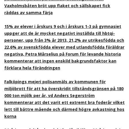
Vaxholmsbåten bröt upp flaket och sällskapet fick
räddas av samma färja
15% av elever i årskurs 9 och i årskurs 1-3 på gymnasiet
uppger att de är mycket negativt inställda till hbtqi-
personer, upp från 3% år 2013, 21,2% av utrikesfödda och
22,6% av svenskfödda elever med utlandsfödda föräldrar
negativa, Petra Mårselius på Forum för levande historia
kommenterar att ingen enskild bakgrundsfaktor kan
förklara hela förändringen
Falköpings mejeri polisanmäls av kommunen för
miljöbrott för att ha överskridit tillståndsgränsen på 180
000 ton mjölk per år, vd Anders Segerström
kommenterar att det varit ett extremt bra foderår vilket
lett till bättre mående och därmed högre avkastning hos
korna