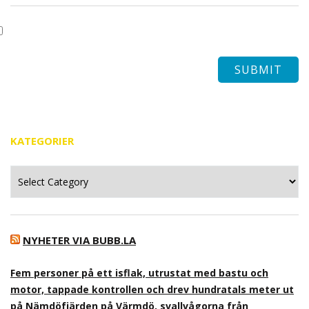
KATEGORIER
Kategorier
NYHETER VIA BUBB.LA
Fem personer på ett isflak, utrustat med bastu och
motor, tappade kontrollen och drev hundratals meter ut
på Nämdöfjärden på Värmdö, svallvågorna från