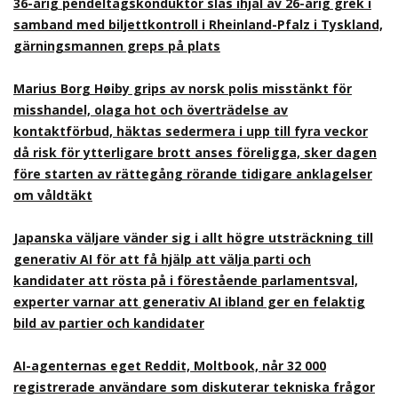
36-årig pendeltågskonduktör slås ihjäl av 26-årig grek i
samband med biljettkontroll i Rheinland-Pfalz i Tyskland,
gärningsmannen greps på plats
Marius Borg Høiby grips av norsk polis misstänkt för
misshandel, olaga hot och överträdelse av
kontaktförbud, häktas sedermera i upp till fyra veckor
då risk för ytterligare brott anses föreligga, sker dagen
före starten av rättegång rörande tidigare anklagelser
om våldtäkt
Japanska väljare vänder sig i allt högre utsträckning till
generativ AI för att få hjälp att välja parti och
kandidater att rösta på i förestående parlamentsval,
experter varnar att generativ AI ibland ger en felaktig
bild av partier och kandidater
AI-agenternas eget Reddit, Moltbook, når 32 000
registrerade användare som diskuterar tekniska frågor