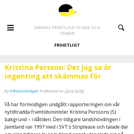
SVENSKA FRIHETLIGA TYCKER OCH
TÄNKER
FRIHETLIGT
Kristina Persson: Det jag sa är
ingenting att skämmas för
By
Frihetssmedjan
.
Published on
2014-10-09
.
Få har förmodligen undgått rapporteringen om vår
nytillträdda framtidsminister Kristina Perssons (S)
bakgrund – i dåtiden. Den tidigare landshövdingen i
Jämtland var 1997 med i SVT:s Striptease och talade där