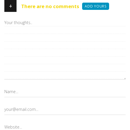
+
There are no comments
ADD YOURS