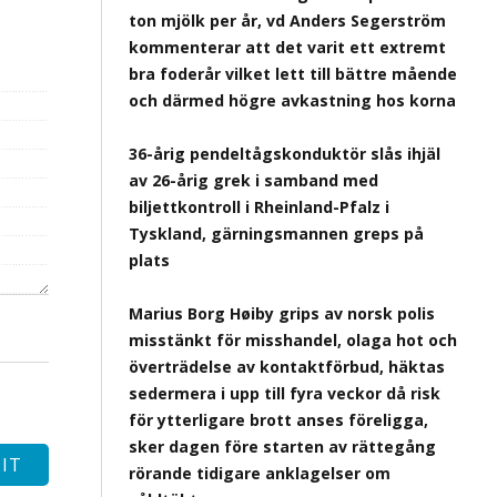
ton mjölk per år, vd Anders Segerström
kommenterar att det varit ett extremt
bra foderår vilket lett till bättre mående
och därmed högre avkastning hos korna
36-årig pendeltågskonduktör slås ihjäl
av 26-årig grek i samband med
biljettkontroll i Rheinland-Pfalz i
Tyskland, gärningsmannen greps på
plats
Marius Borg Høiby grips av norsk polis
misstänkt för misshandel, olaga hot och
överträdelse av kontaktförbud, häktas
sedermera i upp till fyra veckor då risk
för ytterligare brott anses föreligga,
sker dagen före starten av rättegång
rörande tidigare anklagelser om