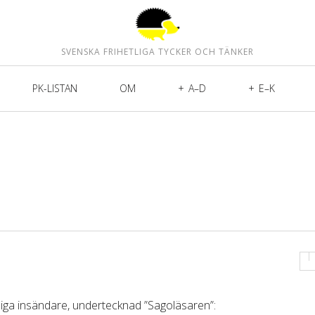
SVENSKA FRIHETLIGA TYCKER OCH TÄNKER
PK-LISTAN
OM
A–D
E–K
fliga insändare, undertecknad ”Sagoläsaren”: