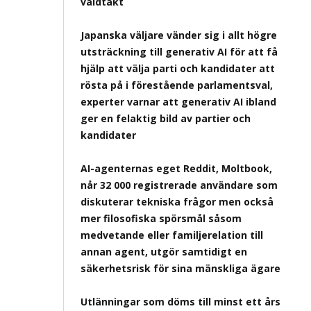
våldtäkt
Japanska väljare vänder sig i allt högre
utsträckning till generativ AI för att få
hjälp att välja parti och kandidater att
rösta på i förestående parlamentsval,
experter varnar att generativ AI ibland
ger en felaktig bild av partier och
kandidater
AI-agenternas eget Reddit, Moltbook,
når 32 000 registrerade användare som
diskuterar tekniska frågor men också
mer filosofiska spörsmål såsom
medvetande eller familjerelation till
annan agent, utgör samtidigt en
säkerhetsrisk för sina mänskliga ägare
Utlänningar som döms till minst ett års