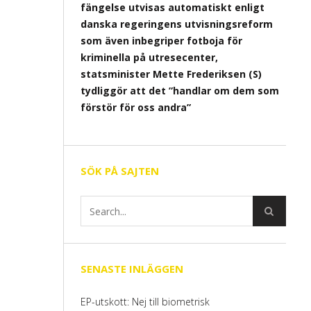
fängelse utvisas automatiskt enligt
danska regeringens utvisningsreform
som även inbegriper fotboja för
kriminella på utresecenter,
statsminister Mette Frederiksen (S)
tydliggör att det ”handlar om dem som
förstör för oss andra”
SÖK PÅ SAJTEN
SENASTE INLÄGGEN
EP-utskott: Nej till biometrisk