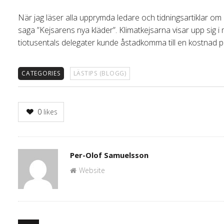
När jag läser alla upprymda ledare och tidningsartiklar om
saga ”Kejsarens nya kläder”. Klimatkejsarna visar upp sig i m
tiotusentals delegater kunde åstadkomma till en kostnad på 
CATEGORIES
LÄSTIPS (BLOGG)
0
likes
Author
Per-Olof Samuelsson
Website