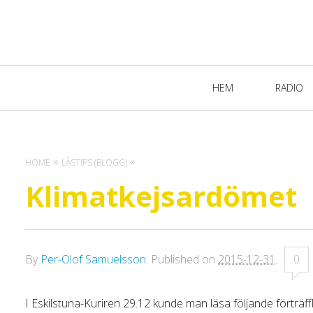
Primary
HEM
RADIO
Navigation
HOME
LÄSTIPS (BLOGG)
Klimatkejsardömet
By
Per-Olof Samuelsson
.
Published on
2015-12-31
.
0
I Eskilstuna-Kuriren 29.12 kunde man läsa följande förträf