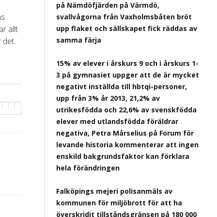
på Nämdöfjärden på Värmdö,
ns
svallvågorna från Vaxholmsbåten bröt
r allt
upp flaket och sällskapet fick räddas av
samma färja
 det.
15% av elever i årskurs 9 och i årskurs 1-
3 på gymnasiet uppger att de är mycket
negativt inställda till hbtqi-personer,
upp från 3% år 2013, 21,2% av
utrikesfödda och 22,6% av svenskfödda
elever med utlandsfödda föräldrar
negativa, Petra Mårselius på Forum för
levande historia kommenterar att ingen
enskild bakgrundsfaktor kan förklara
hela förändringen
Falköpings mejeri polisanmäls av
kommunen för miljöbrott för att ha
överskridit tillståndsgränsen på 180 000