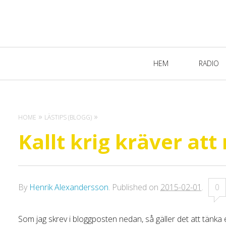
Primary
HEM
RADIO
Navigation
HOME
LÄSTIPS (BLOGG)
Kallt krig kräver att
By
Henrik Alexandersson
.
Published on
2015-02-01
.
0
Som jag skrev i bloggposten nedan, så gäller det att tänka e