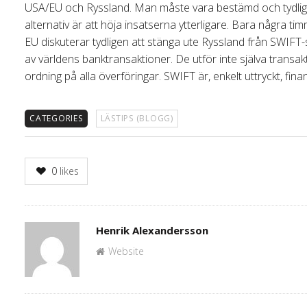
USA/EU och Ryssland. Man måste vara bestämd och tydlig. M
alternativ är att höja insatserna ytterligare. Bara några 
EU diskuterar tydligen att stänga ute Ryssland från SWIFT
av världens banktransaktioner. De utför inte själva transa
ordning på alla överföringar. SWIFT är, enkelt uttryckt, fi
CATEGORIES
LÄSTIPS (BLOGG)
0
likes
Author
Henrik Alexandersson
Website