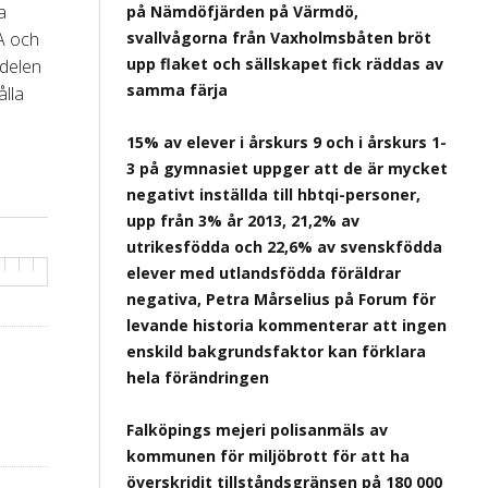
a
på Nämdöfjärden på Värmdö,
SA och
svallvågorna från Vaxholmsbåten bröt
upp flaket och sällskapet fick räddas av
 delen
samma färja
ålla
15% av elever i årskurs 9 och i årskurs 1-
3 på gymnasiet uppger att de är mycket
negativt inställda till hbtqi-personer,
upp från 3% år 2013, 21,2% av
utrikesfödda och 22,6% av svenskfödda
elever med utlandsfödda föräldrar
negativa, Petra Mårselius på Forum för
levande historia kommenterar att ingen
enskild bakgrundsfaktor kan förklara
hela förändringen
Falköpings mejeri polisanmäls av
kommunen för miljöbrott för att ha
överskridit tillståndsgränsen på 180 000