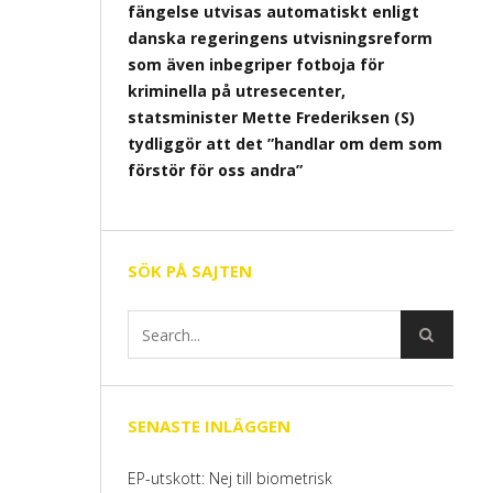
fängelse utvisas automatiskt enligt
danska regeringens utvisningsreform
som även inbegriper fotboja för
kriminella på utresecenter,
statsminister Mette Frederiksen (S)
tydliggör att det ”handlar om dem som
förstör för oss andra”
SÖK PÅ SAJTEN
SENASTE INLÄGGEN
EP-utskott: Nej till biometrisk