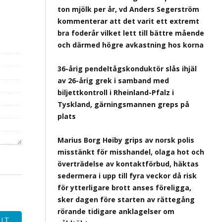
ton mjölk per år, vd Anders Segerström
kommenterar att det varit ett extremt
bra foderår vilket lett till bättre mående
och därmed högre avkastning hos korna
36-årig pendeltågskonduktör slås ihjäl
av 26-årig grek i samband med
biljettkontroll i Rheinland-Pfalz i
Tyskland, gärningsmannen greps på
plats
Marius Borg Høiby grips av norsk polis
misstänkt för misshandel, olaga hot och
överträdelse av kontaktförbud, häktas
sedermera i upp till fyra veckor då risk
för ytterligare brott anses föreligga,
sker dagen före starten av rättegång
rörande tidigare anklagelser om