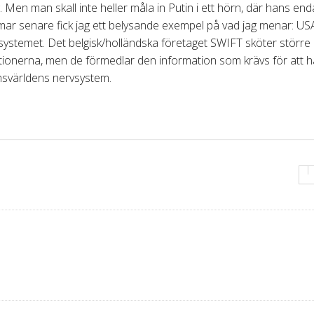
en man skall inte heller måla in Putin i ett hörn, där hans end
timmar senare fick jag ett belysande exempel på vad jag menar: U
-systemet. Det belgisk/holländska företaget SWIFT sköter större
ktionerna, men de förmedlar den information som krävs för att h
nansvärldens nervsystem.