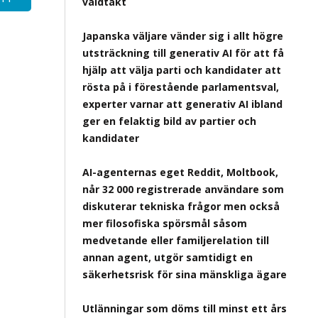
våldtäkt
Japanska väljare vänder sig i allt högre
utsträckning till generativ AI för att få
hjälp att välja parti och kandidater att
rösta på i förestående parlamentsval,
experter varnar att generativ AI ibland
ger en felaktig bild av partier och
kandidater
AI-agenternas eget Reddit, Moltbook,
når 32 000 registrerade användare som
diskuterar tekniska frågor men också
mer filosofiska spörsmål såsom
medvetande eller familjerelation till
annan agent, utgör samtidigt en
säkerhetsrisk för sina mänskliga ägare
Utlänningar som döms till minst ett års