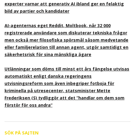
experter varnar att generativ AI ibland ger en felaktig
bild av partier och kandidater
AI-agenternas eget Reddit, Moltbook, når 32 000
registrerade användare som diskuterar tekniska frågor
men också mer filosofiska spörsmål såsom medvetande
eller familjerelation till annan agent, utgör samtidigt en
säkerhetsrisk för sina mänskliga ägare
Utlänningar som döms till minst ett års fängelse utvisas
automatiskt enligt danska regeringens
utvisningsreform som även inbegriper fotboja för
kriminella på utresecenter, statsminister Mette
Frederiksen (S) tydliggör att det ”handlar om dem som
förstör för oss andra”
SÖK PÅ SAJTEN