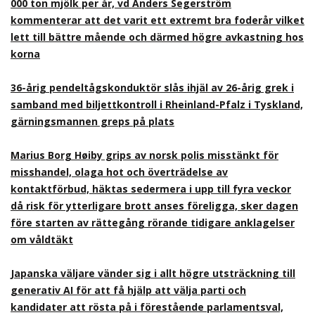
000 ton mjölk per år, vd Anders Segerström
kommenterar att det varit ett extremt bra foderår vilket
lett till bättre mående och därmed högre avkastning hos
korna
36-årig pendeltågskonduktör slås ihjäl av 26-årig grek i
samband med biljettkontroll i Rheinland-Pfalz i Tyskland,
gärningsmannen greps på plats
Marius Borg Høiby grips av norsk polis misstänkt för
misshandel, olaga hot och överträdelse av
kontaktförbud, häktas sedermera i upp till fyra veckor
då risk för ytterligare brott anses föreligga, sker dagen
före starten av rättegång rörande tidigare anklagelser
om våldtäkt
Japanska väljare vänder sig i allt högre utsträckning till
generativ AI för att få hjälp att välja parti och
kandidater att rösta på i förestående parlamentsval,