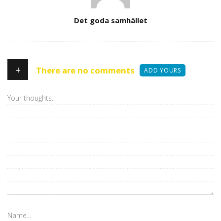
Author
Det goda samhället
+
There are no comments
ADD YOURS