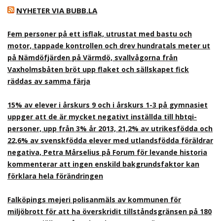
NYHETER VIA BUBB.LA
Fem personer på ett isflak, utrustat med bastu och
motor, tappade kontrollen och drev hundratals meter ut
på Nämdöfjärden på Värmdö, svallvågorna från
Vaxholmsbåten bröt upp flaket och sällskapet fick
räddas av samma färja
15% av elever i årskurs 9 och i årskurs 1-3 på gymnasiet
uppger att de är mycket negativt inställda till hbtqi-
personer, upp från 3% år 2013, 21,2% av utrikesfödda och
22,6% av svenskfödda elever med utlandsfödda föräldrar
negativa, Petra Mårselius på Forum för levande historia
kommenterar att ingen enskild bakgrundsfaktor kan
förklara hela förändringen
Falköpings mejeri polisanmäls av kommunen för
miljöbrott för att ha överskridit tillståndsgränsen på 180