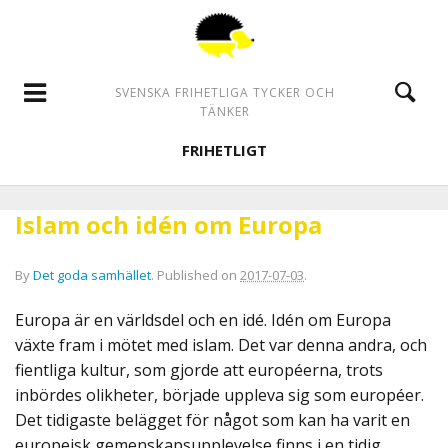
SVENSKA FRIHETLIGA TYCKER OCH
TÄNKER
FRIHETLIGT
Islam och idén om Europa
By
Det goda samhället
.
Published on
2017-07-03
.
Europa är en världsdel och en idé. Idén om Europa
växte fram i mötet med islam. Det var denna andra, och
fientliga kultur, som gjorde att européerna, trots
inbördes olikheter, började uppleva sig som européer.
Det tidigaste belägget för något som kan ha varit en
europeisk gemenskapsupplevelse finns i en tidig