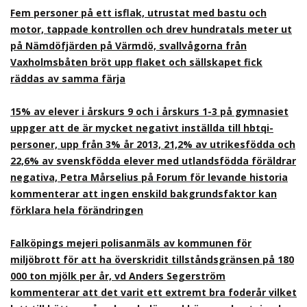
Fem personer på ett isflak, utrustat med bastu och
motor, tappade kontrollen och drev hundratals meter ut
på Nämdöfjärden på Värmdö, svallvågorna från
Vaxholmsbåten bröt upp flaket och sällskapet fick
räddas av samma färja
15% av elever i årskurs 9 och i årskurs 1-3 på gymnasiet
uppger att de är mycket negativt inställda till hbtqi-
personer, upp från 3% år 2013, 21,2% av utrikesfödda och
22,6% av svenskfödda elever med utlandsfödda föräldrar
negativa, Petra Mårselius på Forum för levande historia
kommenterar att ingen enskild bakgrundsfaktor kan
förklara hela förändringen
Falköpings mejeri polisanmäls av kommunen för
miljöbrott för att ha överskridit tillståndsgränsen på 180
000 ton mjölk per år, vd Anders Segerström
kommenterar att det varit ett extremt bra foderår vilket