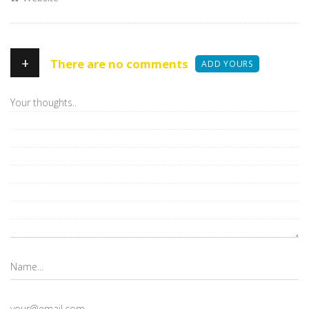
+
There are no comments
ADD YOURS