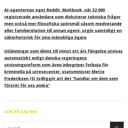
AI-agenternas eget Reddit, Moltbook, når 32 000
registrerade användare som diskuterar tekniska frågor
men också mer filosofiska spörsmål såsom medvetande
eller familjerelation till annan agent, utgör samtidigt en
säkerhetsrisk för sina mänskliga ägare
Utlänningar som döms till minst ett års fängelse utvisas
automatiskt enligt danska regeringens
utvisningsreform som även inbegriper fotboja för
kriminella på utresecenter, statsminister Mette
Frederiksen (S) tydliggör att det ”handlar om dem som
förstör för oss andra”
SÖK PÅ SAJTEN