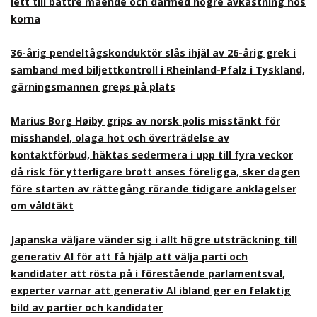
lett till bättre mående och därmed högre avkastning hos
korna
36-årig pendeltågskonduktör slås ihjäl av 26-årig grek i
samband med biljettkontroll i Rheinland-Pfalz i Tyskland,
gärningsmannen greps på plats
Marius Borg Høiby grips av norsk polis misstänkt för
misshandel, olaga hot och överträdelse av
kontaktförbud, häktas sedermera i upp till fyra veckor
då risk för ytterligare brott anses föreligga, sker dagen
före starten av rättegång rörande tidigare anklagelser
om våldtäkt
Japanska väljare vänder sig i allt högre utsträckning till
generativ AI för att få hjälp att välja parti och
kandidater att rösta på i förestående parlamentsval,
experter varnar att generativ AI ibland ger en felaktig
bild av partier och kandidater