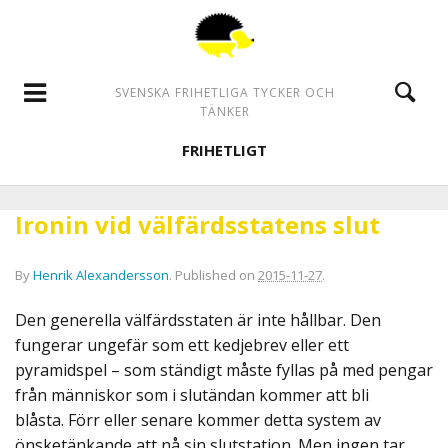
SVENSKA FRIHETLIGA TYCKER OCH
TÄNKER
FRIHETLIGT
Ironin vid välfärdsstatens slut
By
Henrik Alexandersson
.
Published on
2015-11-27
.
Den generella välfärdsstaten är inte hållbar. Den
fungerar ungefär som ett kedjebrev eller ett
pyramidspel – som ständigt måste fyllas på med pengar
från människor som i slutändan kommer att bli
blåsta. Förr eller senare kommer detta system av
önsketänkande att nå sin slutstation. Men ingen tar